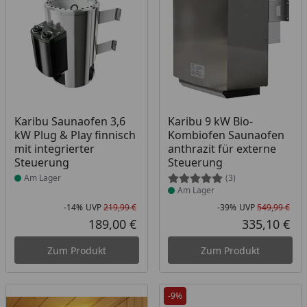
Produkt am Lager
Produkt am Lager
Karibu Saunaofen 3,6
Karibu 9 kW Bio-
kW Plug & Play finnisch
Kombiofen Saunaofen
mit integrierter
anthrazit für externe
Steuerung
Steuerung
Am Lager
(3)
Am Lager
-14%
UVP
219,99 €
-39%
UVP
549,99 €
Rabatt in Prozent
Ursprünglicher Preis
Rab
Urs
189,00 €
335,10 €
Aktueller Preis
Akt
Zum Produkt
Zum Produkt
-9%