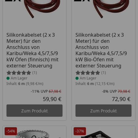
Produkt am Lager
Produkt am Lager
Silikonkabelset (2 x 3
Silikonkabelset (2 x 3
Meter) für den
Meter) für den
Anschluss von
Anschluss von
Karibu/Weka 4,5/7,5/9
Karibu/Weka 4,5/7,5/9
kW Öfen (finnisch) mit
kW Bio-Öfen mit
externer Steuerung
externer Steuerung
(1)
(1)
Am Lager
Am Lager
Inhalt:
6 m
(9,98 €/m)
Inhalt:
6 m
(12,15 €/m)
-11%
UVP
67,98 €
-8%
UVP
79,98 €
Rabatt in Prozent
Ursprünglicher Preis
Rab
Urs
59,90 €
72,90 €
Aktueller Preis
Akt
Zum Produkt
Zum Produkt
-54%
-37%