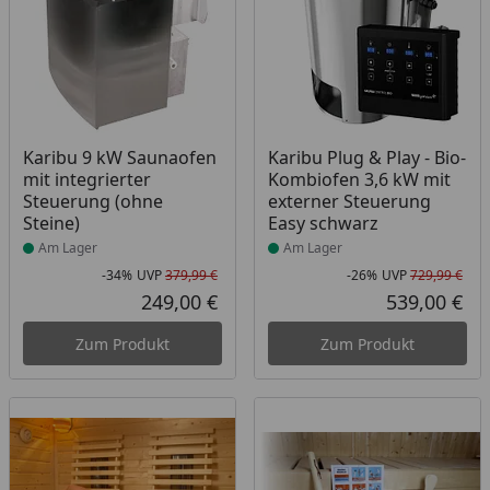
Produkt am Lager
Produkt am Lager
Karibu 9 kW Saunaofen
Karibu Plug & Play - Bio-
mit integrierter
Kombiofen 3,6 kW mit
Steuerung (ohne
externer Steuerung
Steine)
Easy schwarz
Am Lager
Am Lager
-34%
UVP
379,99 €
-26%
UVP
729,99 €
Rabatt in Prozent
Ursprünglicher Preis
Rab
Urs
249,00 €
539,00 €
Aktueller Preis
Akt
Zum Produkt
Zum Produkt