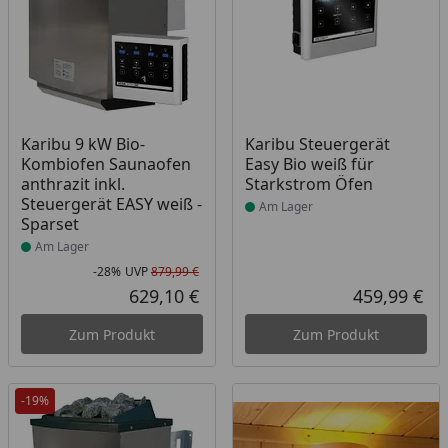
Produkt am Lager
Produkt am Lager
Karibu 9 kW Bio-
Karibu Steuergerät
Kombiofen Saunaofen
Easy Bio weiß für
anthrazit inkl.
Starkstrom Öfen
Steuergerät EASY weiß -
Am Lager
Sparset
Am Lager
-28%
UVP
879,99 €
Rabatt in Prozent
Ursprünglicher Preis
629,10 €
459,99 €
Aktueller Preis
Akt
Zum Produkt
Zum Produkt
-19%