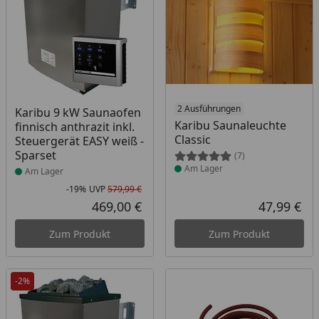
Produkt am Lager
Produkt am Lager
2 Ausführungen
Karibu 9 kW Saunaofen
Karibu Saunaleuchte
finnisch anthrazit inkl.
Classic
Steuergerät EASY weiß -
Sparset
(7)
Am Lager
Am Lager
-19%
UVP
579,99 €
Rabatt in Prozent
Ursprünglicher Preis
469,00 €
47,99 €
Aktueller Preis
Akt
Zum Produkt
Zum Produkt
-2%