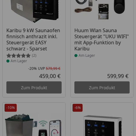
Produkt am Lager
Produkt am Lager
Karibu 9 kW Saunaofen
Huum Wlan Sauna
finnisch anthrazit inkl.
Steuergerät "UKU WIFI"
Steuergerät EASY
mit App-Funktion by
schwarz - Sparset
Karibu
(2)
Am Lager
Am Lager
-20%
UVP
579,99 €
Rabatt in Prozent
Ursprünglicher Preis
459,00 €
599,99 €
Aktueller Preis
Akt
Zum Produkt
Zum Produkt
-10%
-6%