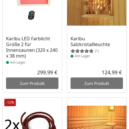
Produkt am Lager
Produkt am Lager
Karibu LED Farblicht
Karibu
Größe 2 für
Salzkristallleuchte
Innensaunen (320 x 240
(1)
x 38 mm)
Am Lager
Am Lager
299,99 €
124,99 €
Aktueller Preis
Akt
Zum Produkt
Zum Produkt
-12%