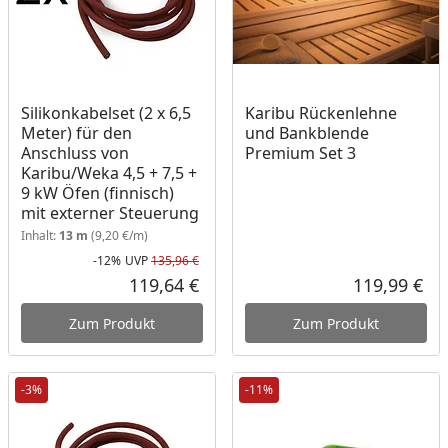
Silikonkabelset (2 x 6,5
Karibu Rückenlehne
Meter) für den
und Bankblende
Anschluss von
Premium Set 3
Karibu/Weka 4,5 + 7,5 +
9 kW Öfen (finnisch)
mit externer Steuerung
Inhalt:
13 m
(9,20 €/m)
-12%
UVP
135,96 €
Rabatt in Prozent
Ursprünglicher Preis
119,64 €
119,99 €
Aktueller Preis
Akt
Zum Produkt
Zum Produkt
-3%
-11%