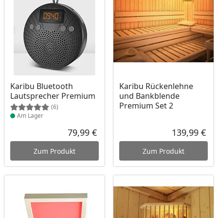
Produkt am Lager
Karibu Bluetooth
Karibu Rückenlehne
Lautsprecher Premium
und Bankblende
Premium Set 2
(6)
Am Lager
79,99 €
139,99 €
Aktueller Preis
Akt
Zum Produkt
Zum Produkt