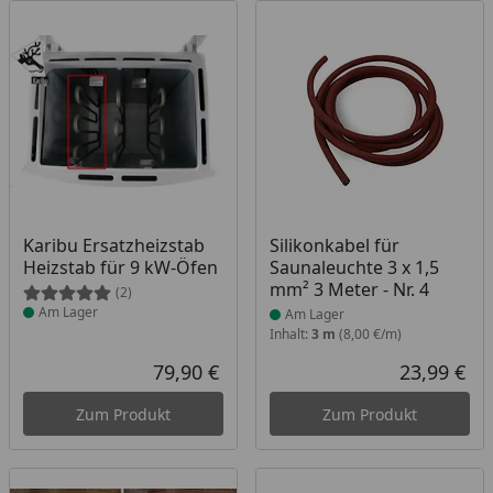
Produkt am Lager
Produkt am Lager
Karibu Ersatzheizstab
Silikonkabel für
Heizstab für 9 kW-Öfen
Saunaleuchte 3 x 1,5
mm² 3 Meter - Nr. 4
(2)
Am Lager
Am Lager
Inhalt:
3 m
(8,00 €/m)
79,90 €
23,99 €
Aktueller Preis
Akt
Zum Produkt
Zum Produkt