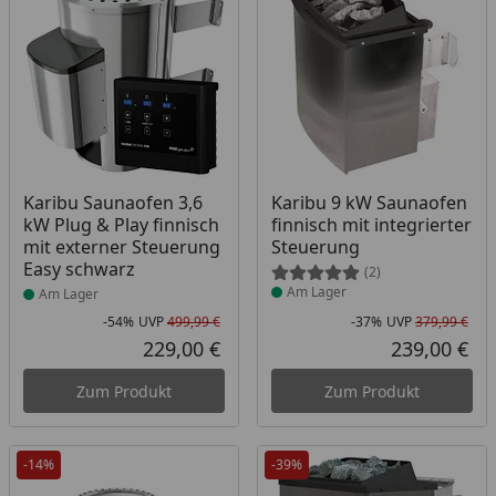
Produkt am Lager
Produkt am Lager
Karibu Saunaofen 3,6
Karibu 9 kW Saunaofen
kW Plug & Play finnisch
finnisch mit integrierter
mit externer Steuerung
Steuerung
Easy schwarz
(2)
Am Lager
Am Lager
-54%
UVP
499,99 €
-37%
UVP
379,99 €
Rabatt in Prozent
Ursprünglicher Preis
Rab
Urs
229,00 €
239,00 €
Aktueller Preis
Akt
Zum Produkt
Zum Produkt
-14%
-39%