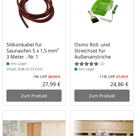
Produkt am Lager
Produkt am Lager
Silikonkabel für
Osmo Roll- und
Saunaofen 5 x 1,5 mm²
Streichset für
3 Meter - Nr. 1
Außenanstriche
Am Lager
(2)
Inhalt:
3 m
(9,33 €/m)
Am Lager
-3%
UVP
28,99 €
-11%
UVP
27,99 €
Rabatt in Prozent
Ursprünglicher Preis
Rab
Urs
27,99 €
24,86 €
Aktueller Preis
Akt
Zum Produkt
Zum Produkt