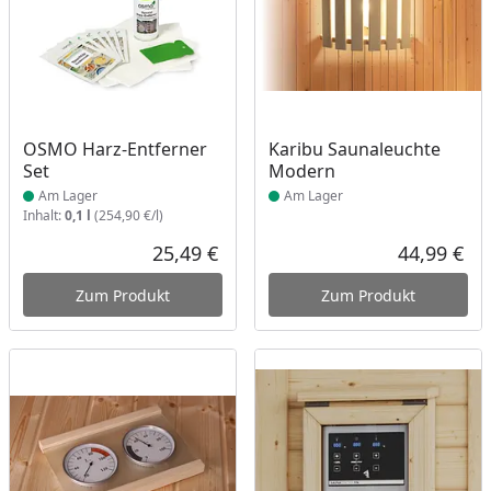
Produkt am Lager
Produkt am Lager
OSMO Harz-Entferner
Karibu Saunaleuchte
Set
Modern
Am Lager
Am Lager
Inhalt:
0,1 l
(254,90 €/l)
25,49 €
44,99 €
Aktueller Preis
Akt
Zum Produkt
Zum Produkt