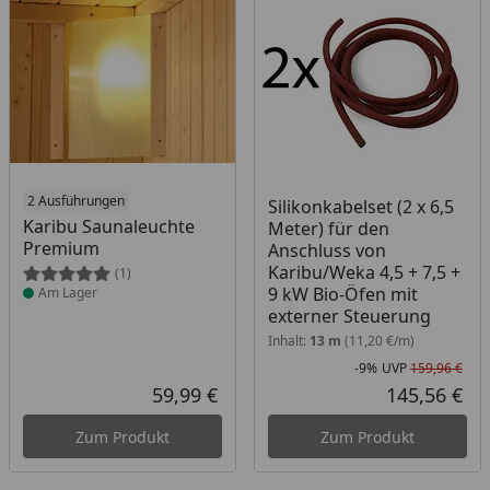
Produkt am Lager
2 Ausführungen
Silikonkabelset (2 x 6,5
Karibu Saunaleuchte
Meter) für den
Premium
Anschluss von
Karibu/Weka 4,5 + 7,5 +
(1)
9 kW Bio-Öfen mit
Am Lager
externer Steuerung
Inhalt:
13 m
(11,20 €/m)
-9%
UVP
159,96 €
Rab
Urs
59,99 €
145,56 €
Aktueller Preis
Akt
Zum Produkt
Zum Produkt