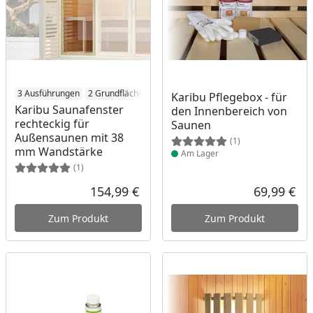
3 Ausführungen
2 Grundflächen
Produkt am Lager
Karibu Pflegebox - für
Karibu Saunafenster
den Innenbereich von
rechteckig für
Saunen
Außensaunen mit 38
(1)
mm Wandstärke
Am Lager
(1)
154,99 €
69,99 €
Aktueller Preis
Akt
Zum Produkt
Zum Produkt