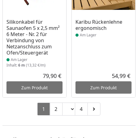
Produkt am Lager
Produkt am Lager
Silikonkabel für
Karibu Rückenlehne
Saunaofen 5 x 2,5 mm²
ergonomisch
6 Meter - Nr. 2 für
Am Lager
Verbindung von
Netzanschluss zum
Ofen/Steuergerät
Am Lager
Inhalt:
6 m
(13,32 €/m)
79,90 €
54,99 €
Aktueller Preis
Akt
Zum Produkt
Zum Produkt
Seitenzahl ändern
1
2
4
Zu Seite 2
Zu Seite 4
Zur nächsten Seite