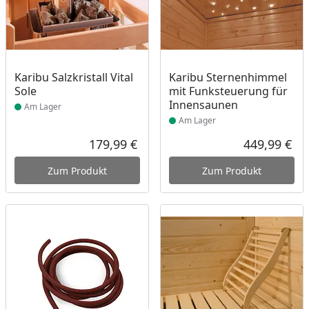
Produkt am Lager
Produkt am Lager
Karibu Salzkristall Vital
Karibu Sternenhimmel
Sole
mit Funksteuerung für
Innensaunen
Am Lager
Am Lager
179,99 €
449,99 €
Aktueller Preis
Akt
Zum Produkt
Zum Produkt