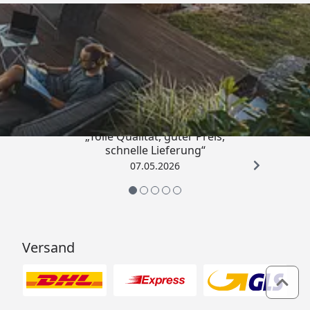
Trusted Shops
4,67
/ 5
„Tolle Qualität, guter Preis,
schnelle Lieferung“
07.05.2026
Versand
Zum 