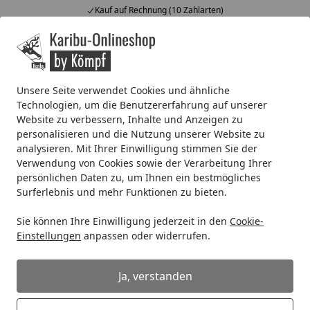
f auf Rechnung (10 Zahlarten)
Fach
Alle Produkte
Mein Konto
Wunschl
Ein
4,67
/ 5
Suchen
Unsere Seite verwendet Cookies und ähnliche
Technologien, um die Benutzererfahrung auf unserer
Wellness
Zubehör für Saunen
Website zu verbessern, Inhalte und Anzeigen zu
Startseite
Zubehör für Saunen
personalisieren und die Nutzung unserer Website zu
analysieren. Mit Ihrer Einwilligung stimmen Sie der
Verwendung von Cookies sowie der Verarbeitung Ihrer
persönlichen Daten zu, um Ihnen ein bestmögliches
Wählen Sie Ihre Wunschkategorie
Surferlebnis und mehr Funktionen zu bieten.
Ofen / Verdampfer
Saunaausstattung
Ofen / Verdampfer
Saunaausstattun
Sie können Ihre Einwilligung jederzeit in den
Cookie-
Einstellungen
anpassen oder widerrufen.
Klassisch finnische und
Bo
Dampfbad-Saunaöfen
Ha
Ja, verstanden
Riesige Auswahl
Sc
WLAN-Saunaöfen