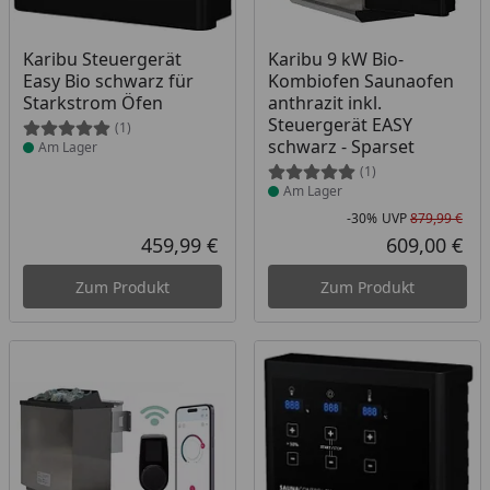
Produkt am Lager
Produkt am Lager
Karibu Steuergerät
Karibu 9 kW Bio-
Easy Bio schwarz für
Kombiofen Saunaofen
Starkstrom Öfen
anthrazit inkl.
Steuergerät EASY
(1)
schwarz - Sparset
Am Lager
(1)
Am Lager
-30%
UVP
879,99 €
Rab
Urs
459,99 €
609,00 €
Aktueller Preis
Akt
Zum Produkt
Zum Produkt