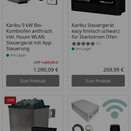
Produkt am Lager
Produkt am Lager
Karibu 9 kW Bio-
Karibu Steuergerät
Kombiofen anthrazit
easy finnisch schwarz
inkl. Huum WLAN
für Starkstrom Öfen
Steuergerät mit App-
(1)
Steuerung
Am Lager
Am Lager
UVP
1.099,99 €
Ursprünglicher Preis
1.090,09 €
269,99 €
Aktueller Preis
Akt
Zum Produkt
Zum Produkt
-20%