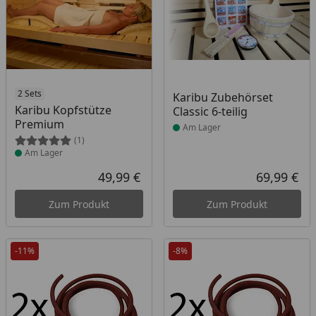
Produkt am Lager
2 Sets
Produkt am Lager
Karibu Zubehörset
Karibu Kopfstütze
Classic 6-teilig
Premium
Am Lager
(1)
Am Lager
49,99 €
69,99 €
Aktueller Preis
Akt
Zum Produkt
Zum Produkt
-11%
-8%