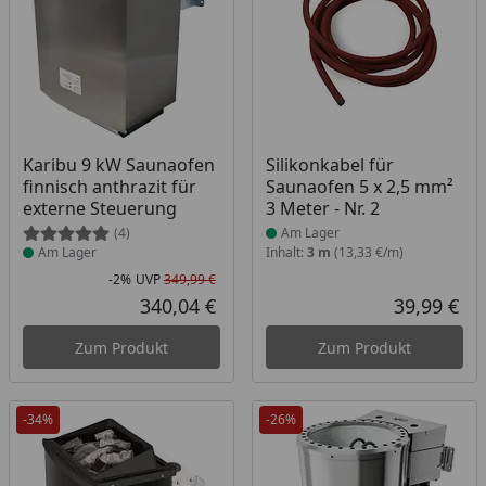
Produkt am Lager
Produkt am Lager
Karibu 9 kW Saunaofen
Silikonkabel für
finnisch anthrazit für
Saunaofen 5 x 2,5 mm²
externe Steuerung
3 Meter - Nr. 2
(4)
Am Lager
Am Lager
Inhalt:
3 m
(13,33 €/m)
-2%
UVP
349,99 €
Rabatt in Prozent
Ursprünglicher Preis
340,04 €
39,99 €
Aktueller Preis
Akt
Zum Produkt
Zum Produkt
-34%
-26%