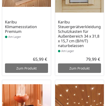
Produkt am Lager
Produkt am Lager
Karibu
Karibu
Klimamessstation
Steuergerätverkleidung
Premium
Schutzkasten für
Außenbereich 34 x 31,8
Am Lager
x 15,7 cm (B/H/T)
naturbelassen
Am Lager
65,99 €
79,99 €
Aktueller Preis
Akt
Zum Produkt
Zum Produkt