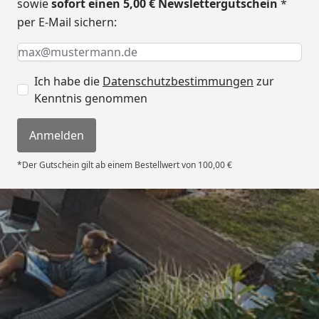
sowie
sofort einen 5,00 € Newslettergutschein
*
per E-Mail sichern:
Keine Eingabe erforderlich
Eingabe erforderlich
E-Mail *
Ich habe die
Datenschutzbestimmungen
zur
Kenntnis genommen
Anmelden
*Der Gutschein gilt ab einem Bestellwert von 100,00 €
Trusted Shops
4,67
/ 5