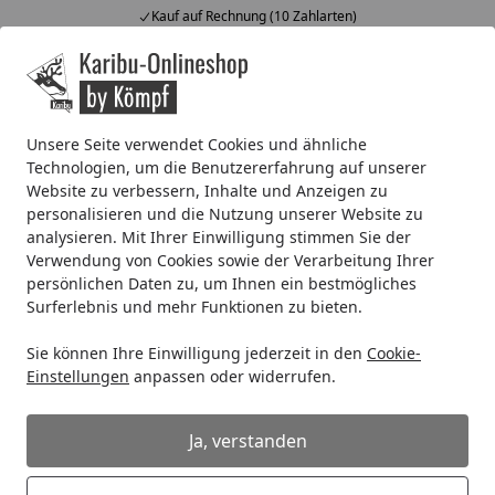
Kauf auf Rechnung (10 Zahlarten)
Alle Produkte
Mein Konto
Wunschl
Ein
4,67
/ 5
Suchen
Unsere Seite verwendet Cookies und ähnliche
Technologien, um die Benutzererfahrung auf unserer
Newsletter | Karibu-Onlineshop.de - Gartenprodukte, Saun
Website zu verbessern, Inhalte und Anzeigen zu
Startseite
personalisieren und die Nutzung unserer Website zu
Der KÖMPF24 Newsletter - das
analysieren. Mit Ihrer Einwilligung stimmen Sie der
erwartet Sie:
Verwendung von Cookies sowie der Verarbeitung Ihrer
persönlichen Daten zu, um Ihnen ein bestmögliches
Surferlebnis und mehr Funktionen zu bieten.
Im KÖMPF24 Newsletter finden Sie natürlich tolle
Schnäppchen und exklusive Sonderaktionen, die
Sie können Ihre Einwilligung jederzeit in den
Cookie-
unseren Abonnenten vorbehalten sind. Darüber
Einstellungen
anpassen oder widerrufen.
hinaus bietet er Ihnen nützliche Ratgeber-Artikel rund
um unsere großen Themen Garten, Wohnen und
Ja, verstanden
Leben!
Der Newsletter kommt regelmäßig in Ihr Postfach und