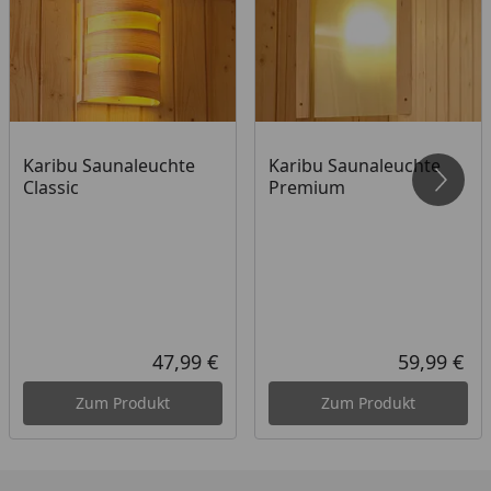
Inhalt:
Pflegemilch 0,5l
Intensivreiniger 0,5l
2x Schwamm
Handschuhe
Karibu Saunaleuchte
Karibu Saunaleuchte
1x Schleifschwamm
Classic
Premium
Pflegeanleitung
47,99 €
59,99 €
Aktueller Preis
Akt
Zum Produkt
Zum Produkt