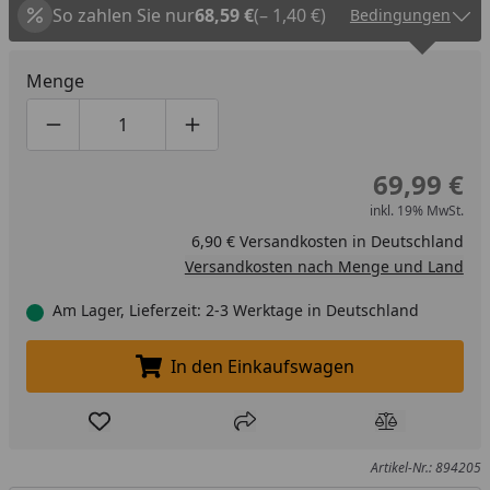
So zahlen Sie nur
68,59 €
(– 1,40 €)
Bedingungen
Durch die Hitze und die Feuchtigkeit wird das Holz stark
beansprucht und auch Metallteile werden in
Menge
Mitleidenschaft gezogen. In der Pflegebox sind alle
notwendigen Utensilien enthalten, die Sie für die richtige
Produktmenge um eins verringern
Produktmenge manuell eingeben
Produktmenge um eins erhöhen
Pflege Ihrer Sauna benötigen.
69,99 €
In unserem
Produktvorstellungsvideo
finden Sie eine
inkl. 19% MwSt.
ausführliche Beschreibung des Pflegesets.
6,90 € Versandkosten in Deutschland
Versandkosten nach Menge und Land
Am Lager, Lieferzeit: 2-3 Werktage in Deutschland
In den Einkaufswagen
In den Einkaufswagen legen
Produkt zur Wunschliste hinzufügen
Teilen
Produkt Ver
Artikel-Nr.: 894205