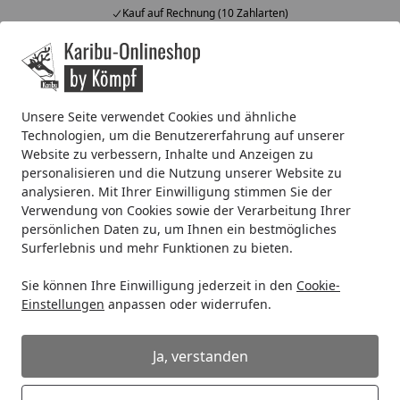
Kauf auf Rechnung (10 Zahlarten)
Alle Produkte
Mein Konto
Wunschl
Ein
4,67
/ 5
Suchen
Unsere Seite verwendet Cookies und ähnliche
Technologien, um die Benutzererfahrung auf unserer
Wellness
Zubehör für Saunen
Saunaausstattung
Kari
Website zu verbessern, Inhalte und Anzeigen zu
Startseite
personalisieren und die Nutzung unserer Website zu
Karibu Pflegebox - für den
analysieren. Mit Ihrer Einwilligung stimmen Sie der
Innenbereich von Saunen
Verwendung von Cookies sowie der Verarbeitung Ihrer
persönlichen Daten zu, um Ihnen ein bestmögliches
5
(1 Bewertung)
Surferlebnis und mehr Funktionen zu bieten.
Sie können Ihre Einwilligung jederzeit in den
Cookie-
Einstellungen
anpassen oder widerrufen.
Ja, verstanden