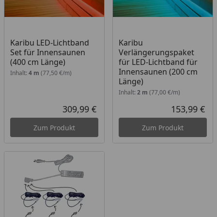
Karibu LED-Lichtband
Karibu
Set für Innensaunen
Verlängerungspaket
(400 cm Länge)
für LED-Lichtband für
Innensaunen (200 cm
Inhalt:
4 m
(77,50 €/m)
Länge)
Inhalt:
2 m
(77,00 €/m)
309,99 €
153,99 €
Aktueller Preis
Akt
Zum Produkt
Zum Produkt