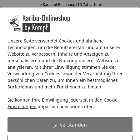
Kauf auf Rechnung (10 Zahlarten)
Alle Produkte
Mein Konto
Wunschl
Ein
4,67
/ 5
Suchen
Unsere Seite verwendet Cookies und ähnliche
Technologien, um die Benutzererfahrung auf unserer
Wellness
Zubehör für Saunen
Beleuchtung & Unterhalt
Website zu verbessern, Inhalte und Anzeigen zu
Startseite
Beleuchtung & Unterhaltung
personalisieren und die Nutzung unserer Website zu
analysieren. Mit Ihrer Einwilligung stimmen Sie der
Verwendung von Cookies sowie der Verarbeitung Ihrer
persönlichen Daten zu, um Ihnen ein bestmögliches
Ihre Artikelübersicht
Surferlebnis und mehr Funktionen zu bieten.
Kategorien
Sie können Ihre Einwilligung jederzeit in den
Cookie-
Einstellungen
anpassen oder widerrufen.
Filter / Sortierung
Ja, verstanden
11
Artikel gefunden