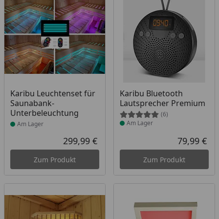
Produkt am Lager
Produkt am Lager
Karibu Leuchtenset für
Karibu Bluetooth
Saunabank-
Lautsprecher Premium
Unterbeleuchtung
(6)
Am Lager
Am Lager
299,99 €
79,99 €
Aktueller Preis
Akt
Zum Produkt
Zum Produkt