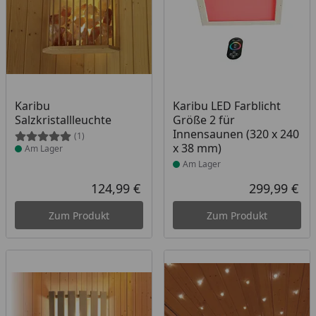
Produkt am Lager
Produkt am Lager
Karibu
Karibu LED Farblicht
Salzkristallleuchte
Größe 2 für
Innensaunen (320 x 240
(1)
x 38 mm)
Am Lager
Am Lager
124,99 €
299,99 €
Aktueller Preis
Akt
Zum Produkt
Zum Produkt