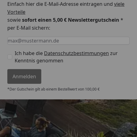
Einfach hier die E-Mail-Adresse eintragen und
viele
Vorteile
sowie
sofort einen 5,00 € Newslettergutschein
*
per E-Mail sichern:
Keine Eingabe erforderlich
Eingabe erforderlich
E-Mail *
Ich habe die
Datenschutzbestimmungen
zur
Kenntnis genommen
Anmelden
*Der Gutschein gilt ab einem Bestellwert von 100,00 €
Trusted Shops
4,67
/ 5