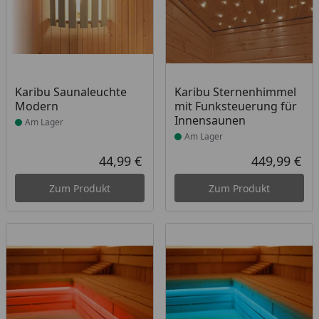
Produkt am Lager
Produkt am Lager
Karibu Saunaleuchte
Karibu Sternenhimmel
Modern
mit Funksteuerung für
Innensaunen
Am Lager
Am Lager
44,99 €
449,99 €
Aktueller Preis
Akt
Zum Produkt
Zum Produkt