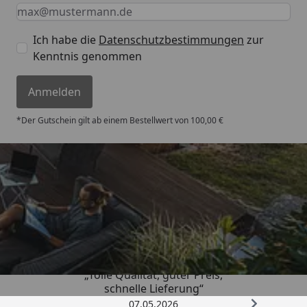
Keine Eingabe erforderlich
Eingabe erforderlich
E-Mail *
Ich habe die
Datenschutzbestimmungen
zur
Kenntnis genommen
Anmelden
*Der Gutschein gilt ab einem Bestellwert von 100,00 €
Trusted Shops
4,67
/ 5
„Tolle Qualität, guter Preis,
schnelle Lieferung“
07.05.2026