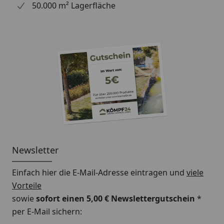
50.000 m² Lagerfläche
Montageanleitung
Karibu Saunafenster 191 x 82 cm rechteckig
für Außensaunen mit 38 mm Wandstärke
Technische Daten
Karibu Saunafenster 122 x 42 cm rechteckig
für Außensaunen mit 38 mm Wandstärke
Technische Daten
Newsletter
Einfach hier die E-Mail-Adresse eintragen und
viele
Vorteile
sowie
sofort einen 5,00 € Newslettergutschein
*
per E-Mail sichern: