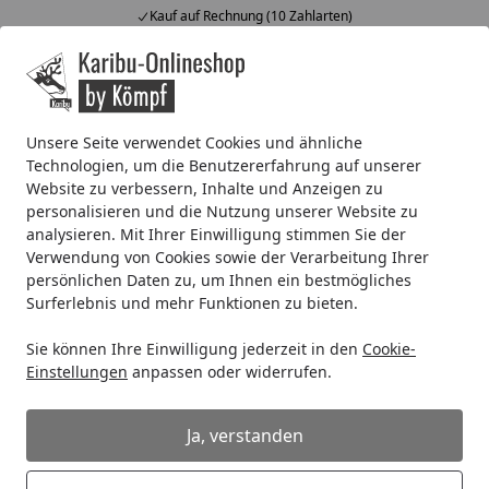
Kauf auf Rechnung (10 Zahlarten)
Alle Produkte
Mein Konto
Wunschl
Ein
4,67
/ 5
Suchen
Unsere Seite verwendet Cookies und ähnliche
Technologien, um die Benutzererfahrung auf unserer
Wellness
Zubehör für Saunen
Saunaausstattung
Kari
Website zu verbessern, Inhalte und Anzeigen zu
Startseite
personalisieren und die Nutzung unserer Website zu
Karibu Saunafenster rechteckig für
analysieren. Mit Ihrer Einwilligung stimmen Sie der
Außensaunen mit 38 mm
Verwendung von Cookies sowie der Verarbeitung Ihrer
Wandstärke
persönlichen Daten zu, um Ihnen ein bestmögliches
Surferlebnis und mehr Funktionen zu bieten.
5
(1 Bewertung)
Sie können Ihre Einwilligung jederzeit in den
Cookie-
Einstellungen
anpassen oder widerrufen.
Ja, verstanden