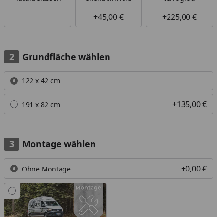
+45,00 €
+225,00 €
Grundfläche wählen
Alle anzeigen (2)
122 x 42 cm
+135,00 €
191 x 82 cm
Montage wählen
+0,00 €
Ohne Montage