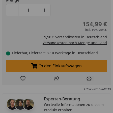
Menge
Produktmenge um eins verringern
Produktmenge manuell eingeben
Produktmenge um eins erhöhen
154,99 €
inkl. 19% MwSt.
9,90 € Versandkosten in Deutschland
Versandkosten nach Menge und Land
Lieferbar, Lieferzeit: 8-10 Werktage in Deutschland
In den Einkaufswagen
In den Einkaufswagen legen
Produkt zur Wunschliste hinzufügen
Teilen
Produkt Ver
Artikel-Nr.: 6868819
Experten-Beratung
Wertvolle Informationen zu diesem
Produkt erhalten.