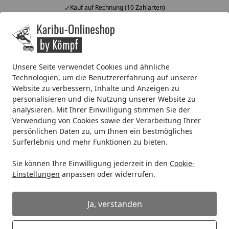
Kauf auf Rechnung (10 Zahlarten)
Alle Produkte
Mein Konto
Wunschl
Ein
4,67
/ 5
Suchen
Unsere Seite verwendet Cookies und ähnliche
Technologien, um die Benutzererfahrung auf unserer
Fundamentarten
Website zu verbessern, Inhalte und Anzeigen zu
Startseite
personalisieren und die Nutzung unserer Website zu
Fundament für das Gartenhaus
analysieren. Mit Ihrer Einwilligung stimmen Sie der
Verwendung von Cookies sowie der Verarbeitung Ihrer
Lesezeit: 4 min.
persönlichen Daten zu, um Ihnen ein bestmögliches
Erstellt am: 01.06.2021
Surferlebnis und mehr Funktionen zu bieten.
Fundamentarten für das Gartenhaus – welche
Sie können Ihre Einwilligung jederzeit in den
Cookie-
Fundamente kommen wann in Frage?
Einstellungen
anpassen oder widerrufen.
Der Traum vom Gartenhaus soll wahr werden und Sie
machen sich Gedanken, um die möglichen
Ja, verstanden
Fundamentarten? Wir erklären Ihnen hier, welche Arten
es gibt und worin sich diese unterscheiden.