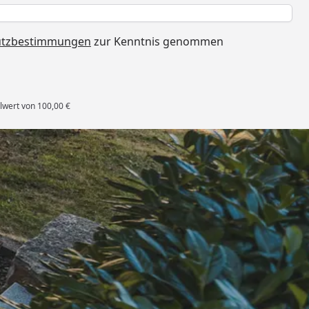
h
utzbestimmungen
zur Kenntnis genommen
lwert von 100,00 €