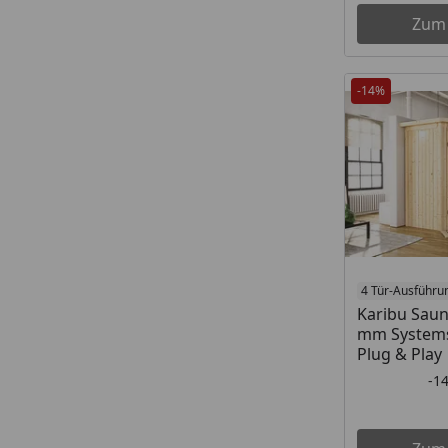
Zum
-14%
4 Tür-Ausführu
Karibu Saun
mm Systems
Plug & Play
-1