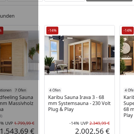
efunden
%
-14%
-14%
ptionen
7 Öfen
4 Öfen
4 Öfe
dfeeling Sauna
Karibu Sauna Irava 3 - 68
Kari
 mm Massivholz
mm Systemsauna - 230 Volt
Supe
na
Plug & Play
68 m
Play
3)
4%
UVP
1.799,99 €
-14%
UVP
2.349,99 €
Rabatt in Prozent
Ursprünglicher Preis
Rabatt in 
Ursprüngli
1.543,69 €
2.002,56 €