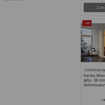
Zum
-14%
2 Dachkranz-O
Karibu Woo
Jella - 38 
Aktionssau
-1