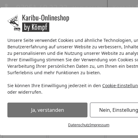
Hotline
07051 / 9 22 22
Kontakt
Mo-Fr. 8-16 Uhr
Kontakt
Eigene Montage-Teams
Unsere Seite verwendet Cookies und ähnliche Technologien, u
Benutzererfahrung auf unserer Website zu verbessern, Inhalt
Systemhaus
Blockbohlenhaus
Gartenhäuser Expresslie
zu personalisieren und die Nutzung unserer Website zu analys
Ihrer Einwilligung stimmen Sie der Verwendung von Cookies s
Wellness
% Sale %
Verarbeitung Ihrer persönlichen Daten zu, um Ihnen ein best
Surferlebnis und mehr Funktionen zu bieten.
Wellness
Plug & Play Sauna-Sets (230 V)
Sie können Ihre Einwilligung jederzeit in den
Cookie-Einstellu
Startseite
oder widerrufen.
Plug & Play Sauna-Sets (230 V
Ja, verstanden
Nein, Einstellun
Ihre Artikelübersicht
Datenschutz
Impressum
Preisspanne
Serviceleistungen
Angebote