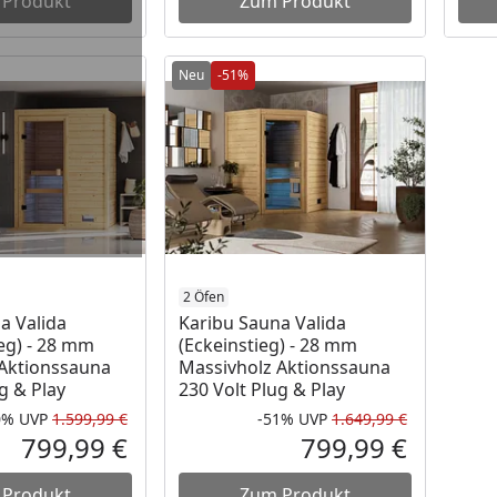
 Produkt
Zum Produkt
Neu
-51%
2 Öfen
a Valida
Karibu Sauna Valida
ieg) - 28 mm
(Eckeinstieg) - 28 mm
 Aktionssauna
Massivholz Aktionssauna
g & Play
230 Volt Plug & Play
0%
UVP
1.599,99 €
-51%
UVP
1.649,99 €
Rabatt in Prozent
Ursprünglicher Preis
Rabatt in 
Ursprüngli
799,99 €
799,99 €
Aktueller Preis
Aktueller P
 Produkt
Zum Produkt