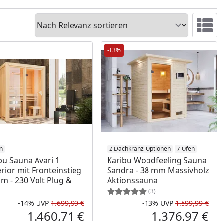
Sortieren
Ansicht 
-13%
n
2 Dachkranz-Optionen
7 Öfen
bu Sauna Avari 1
Karibu Woodfeeling Sauna
rior mit Fronteinstieg
Sandra - 38 mm Massivholz
m - 230 Volt Plug &
Aktionssauna
(3)
-14%
UVP
1.699,99 €
-13%
UVP
1.599,99 €
Prozent
cher Preis
Rabatt in Prozent
Ursprünglicher Preis
Rab
Urs
1.460,71 €
1.376,97 €