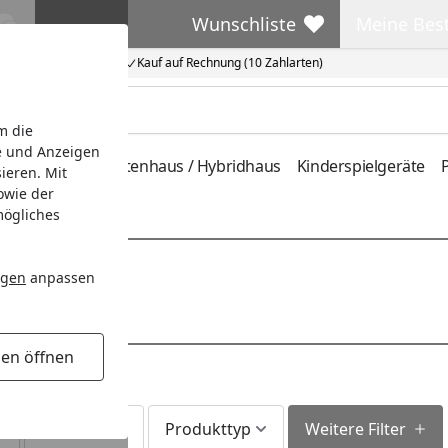
Wunschliste
Meine Bes
Wunschliste
Meine Beste
Kauf auf Rechnung (10 Zahlarten)
m die
e und Anzeigen
ferung
Metallgartenhaus / Hybridhaus
Kinderspielgeräte
P
ieren. Mit
owie der
mögliches
ngen
anpassen
)
gen öffnen
Lieferzeit
Produkttyp
Weitere Filter