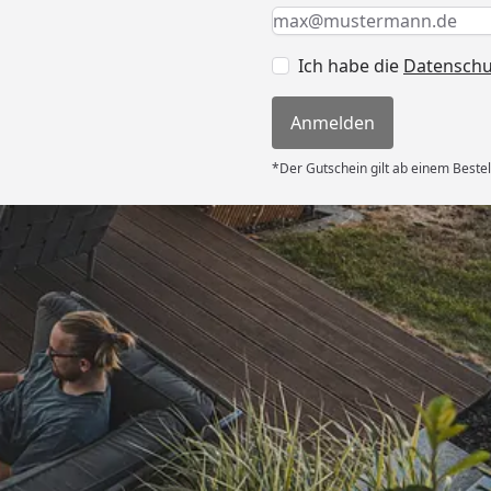
Keine Eingabe erforderlic
Eingabe erforderlich
E-Mail *
Ich habe die
Datensch
Anmelden
*Der Gutschein gilt ab einem Bestel
Versand
ter Preis,
erung“
6