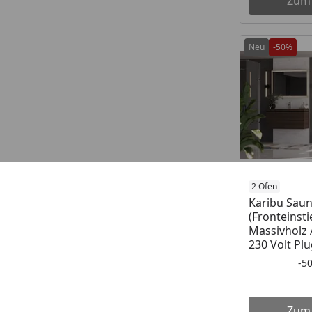
Zum
Neu
-50%
2 Öfen
Karibu Saun
(Fronteinst
Massivholz
230 Volt Plu
-5
Zum