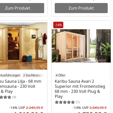
reis
Aktueller Preis
Akt
Zum Produkt
Zum Produkt
-14%
-Ausführungen
2 Dachkranz-Optionen
4 Öfen
4 Öfen
bu Sauna Lilja - 68 mm
Karibu Sauna Avari 2
emsauna - 230 Volt
Superior mit Fronteinstieg
 & Play
68 mm - 230 Volt Plug &
Play
(3)
(1)
-14%
UVP
2.249,99 €
-14%
UVP
2.049,99 €
Prozent
cher Preis
Rabatt in Prozent
Ursprünglicher Preis
Rab
Urs