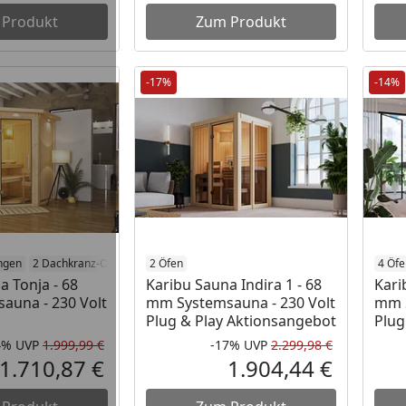
 Produkt
Zum Produkt
-17%
-14%
ngen
2 Dachkranz-Optionen
2 Öfen
4 Öfen
4 Öfe
a Tonja - 68
Karibu Sauna Indira 1 - 68
Kari
auna - 230 Volt
mm Systemsauna - 230 Volt
mm S
Plug & Play Aktionsangebot
Plug
4%
UVP
1.999,99 €
-17%
UVP
2.299,98 €
Rabatt in Prozent
Ursprünglicher Preis
Rabatt in 
Ursprüngli
1.710,87 €
1.904,44 €
Aktueller Preis
Aktueller P