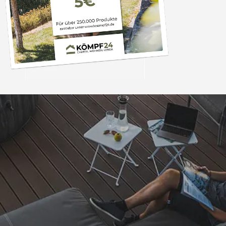
Trusted Shops
„Tolle Qualität, gu
schnelle Lief
4,67
/ 5
07.05.202
861 Bewertungen