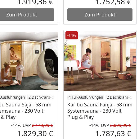
1.919,36 €
1.752,58 €
reis
Aktueller Preis
Akt
Zum Produkt
Zum Produkt
-14%
-Ausführungen
fen
2 Dachkranz-Optionen
4 Tür-Ausführungen
4 Öfen
2 Dachkranz-Opti
bu Sauna Saja - 68 mm
Karibu Sauna Fanja - 68 mm
emsauna - 230 Volt
Systemsauna - 230 Volt
 & Play
Plug & Play
-14%
UVP
2.149,99 €
-14%
UVP
2.099,99 €
Prozent
cher Preis
Rabatt in Prozent
Ursprünglicher Preis
Rab
Urs
1.829,30 €
1.787,63 €
reis
Aktueller Preis
Akt