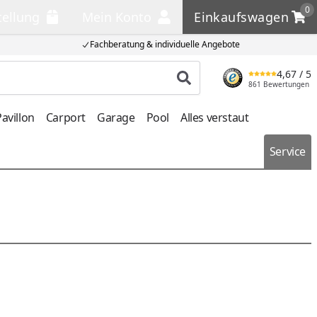
0
tellung
Mein Konto
Einkaufswagen
llung
Mein Konto
Einkaufswagen
Fachberatung & individuelle Angebote
4,67
/ 5
Produkt suchen
861 Bewertungen
avillon
Carport
Garage
Pool
Alles verstaut
Service