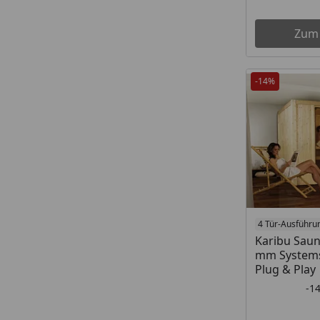
Zum
-14%
4 Tür-Ausführu
Karibu Saun
mm Systems
Plug & Play
-1