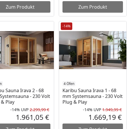
Zum Produkt
Zum Produkt
-14%
n
4 Öfen
bu Sauna Irava 2 - 68
Karibu Sauna Irava 1 - 68
ystemsauna - 230 Volt
mm Systemsauna - 230 Volt
 & Play
Plug & Play
-14%
UVP
2.299,99 €
-14%
UVP
1.949,99 €
Prozent
cher Preis
Rabatt in Prozent
Ursprünglicher Preis
Rab
Urs
1.961,05 €
1.669,19 €
reis
Aktueller Preis
Akt