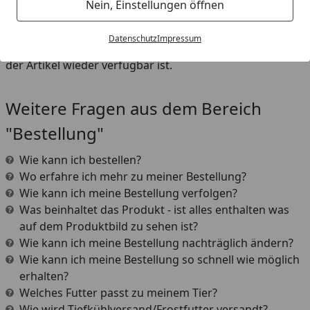
Nein, Einstellungen öffnen
dem gewünschten Artikel auf den Button
"Benachrichtigen" klicken und Ihre E-Mailadresse
Datenschutz
Impressum
eingeben. Sie werden dann sofort benachrichtigt, sobald
der Artikel wieder verfügbar ist.
Weitere Fragen aus dem Bereich
"Bestellung"
Wie kann ich bestellen?
Wo erfahre ich mehr zu meiner Bestellung?
Wie kann ich meine Bestellung verfolgen?
Was beinhaltet das Produkt - ist alles enthalten was
auf dem Produktbild zu sehen ist?
Wie kann ich meine Bestellung nachträglich ändern?
Wie kann ich meine Bestellung so schnell wie möglich
erhalten?
Welches Futter passt zu meinem Tier?
Wie wird Tiefkühlversand/Frostfutter versandt?