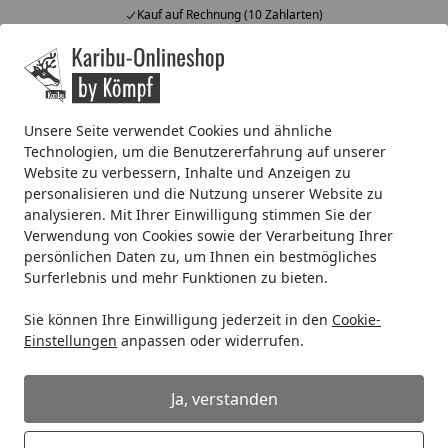
Kauf auf Rechnung (10 Zahlarten)
Alle Produkte
Mein Konto
Wunschl
Ein
4,67
/ 5
Suchen
Unsere Seite verwendet Cookies und ähnliche
Technologien, um die Benutzererfahrung auf unserer
Warum wurde meine Bestellung storniert?
Website zu verbessern, Inhalte und Anzeigen zu
Startseite
personalisieren und die Nutzung unserer Website zu
Warum wurde meine Bestellung
analysieren. Mit Ihrer Einwilligung stimmen Sie der
storniert?
Verwendung von Cookies sowie der Verarbeitung Ihrer
persönlichen Daten zu, um Ihnen ein bestmögliches
Wenn ein Artikel besonders beliebt ist, kann es sein, dass
Surferlebnis und mehr Funktionen zu bieten.
er vergriffen wurde, kurz bevor du die Bestellung
Sie können Ihre Einwilligung jederzeit in den
Cookie-
abgeschlossen hast. In ganz seltenen Fällen kann unser
Einstellungen
anpassen oder widerrufen.
System das nicht rechtzeitig aktualisieren, sodass die
Bestellung erst im Anschluss storniert werden muss.
Ja, verstanden
Sollte der Artikel ausverkauft sein, tut uns das leid. In
diesem Fall können Sie in unserem Onlineshop, neben