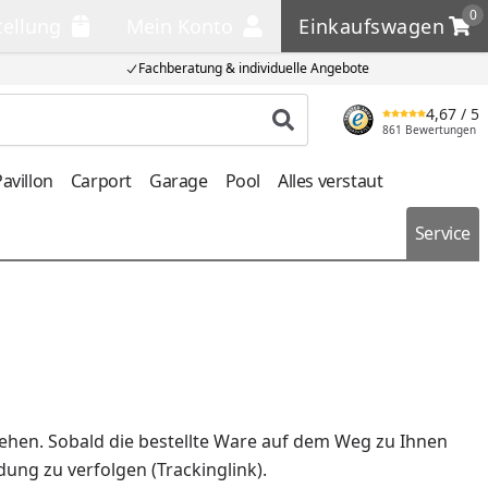
0
tellung
Mein Konto
Einkaufswagen
llung
Mein Konto
Einkaufswagen
Fachberatung & individuelle Angebote
4,67
/ 5
Produkt suchen
861 Bewertungen
avillon
Carport
Garage
Pool
Alles verstaut
Service
sehen. Sobald die bestellte Ware auf dem Weg zu Ihnen
dung zu verfolgen (Trackinglink).