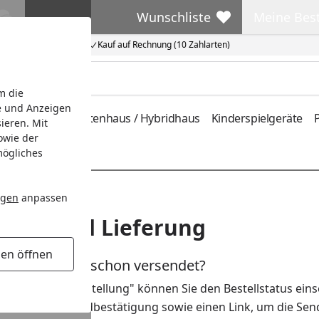
Wunschliste
Meine Bes
Wunschliste
Meine Beste
Kauf auf Rechnung (10 Zahlarten)
m die
e und Anzeigen
ferung
Metallgartenhaus / Hybridhaus
Kinderspielgeräte
P
ieren. Mit
owie der
mögliches
ngen
anpassen
sand und Lieferung
gen öffnen
ne Bestellung schon versendet?
ubrik "Meine Bestellung" können Sie den Bestellstatus ein
en Sie eine Versandbestätigung sowie einen Link, um die Sen