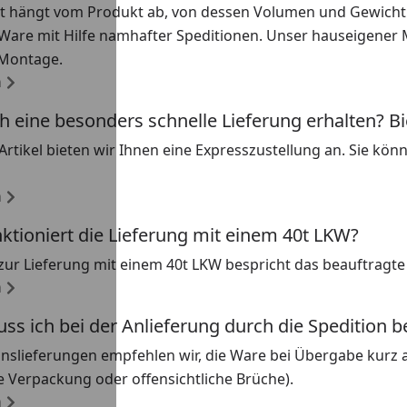
rt hängt vom Produkt ab, von dessen Volumen und Gewicht.
Ware mit Hilfe namhafter Speditionen. Unser hauseigener 
 Montage.
n
h eine besonders schnelle Lieferung erhalten? Bi
le Artikel bieten wir Ihnen eine Expresszustellung an. Sie kö
n
ktioniert die Lieferung mit einem 40t LKW?
 zur Lieferung mit einem 40t LKW bespricht das beauftragt
n
s ich bei der Anlieferung durch die Spedition 
onslieferungen empfehlen wir, die Ware bei Übergabe kurz a
 Verpackung oder offensichtliche Brüche).
n