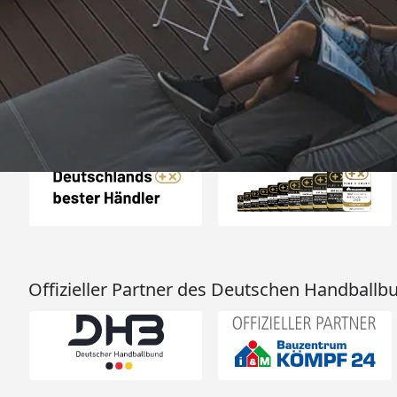
schnelle Lief
4,67
/ 5
07.05.202
861 Bewertungen
Auszeichnungen
Offizieller Partner des Deutschen Handballb