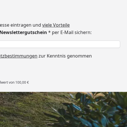
dresse eintragen und
viele Vorteile
€ Newslettergutschein
* per E-Mail sichern:
h
utzbestimmungen
zur Kenntnis genommen
lwert von 100,00 €