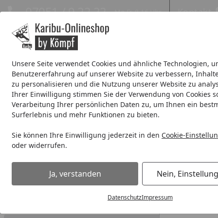
Hotline
07051 / 9 22 22
Kontakt
Mo-Fr. 8-16 Uhr
Kontakt
Eigene Montage-Teams
Unsere Seite verwendet Cookies und ähnliche Technologien, u
Benutzererfahrung auf unserer Website zu verbessern, Inhalt
Systemhaus
Blockbohlenhaus
Gartenhäuser Expresslie
zu personalisieren und die Nutzung unserer Website zu analys
Ihrer Einwilligung stimmen Sie der Verwendung von Cookies s
Wellness
% Sale %
Verarbeitung Ihrer persönlichen Daten zu, um Ihnen ein best
Surferlebnis und mehr Funktionen zu bieten.
FAQ - Versand & Lieferung
Sie können Ihre Einwilligung jederzeit in den
Cookie-Einstellu
Startseite
oder widerrufen.
Antworten zu den Themen
Ver
Bestellung
Ja, verstanden
Nein, Einstellun
Ist mei
Unter der R
Datenschutz
Impressum
Bezahlung & Rechnung
ist, erhalt