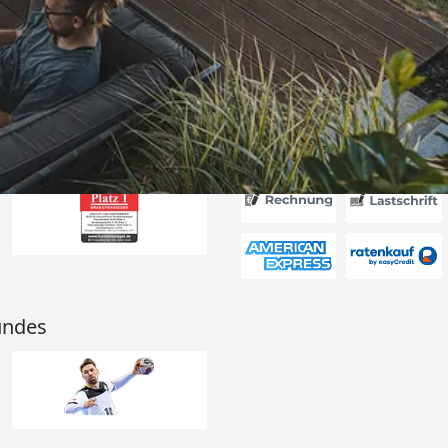
erung“
6
Akzeptierte Zahlungsa
undes