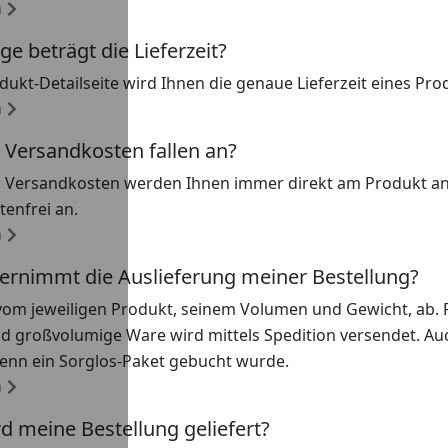
n
ge beträgt die Lieferzeit?
dukt-Detailseite wird Ihnen die genaue Lieferzeit eines Pro
n
 Versandkosten fallen an?
n Versandkosten werden Ihnen immer direkt am Produkt ang
enfrei an.
n
ernimmt die Auslieferung meiner Bestellung?
vom jeweiligen Produkt, seinem Volumen und Gewicht, ab. 
d großvolumige Ware wird mittels Spedition versendet. Au
wenn ein Sorglos-Paket gebucht wurde.
n
d meine Bestellung geliefert?