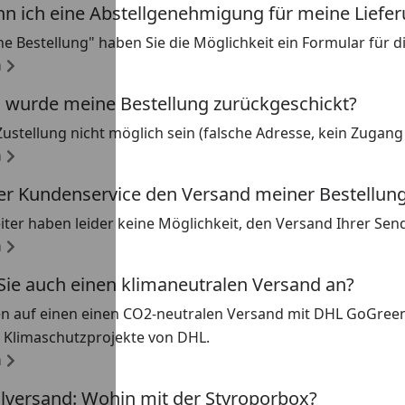
n ich eine Abstellgenehmigung für meine Liefer
e Bestellung" haben Sie die Möglichkeit ein Formular für 
n
wurde meine Bestellung zurückgeschickt?
 Zustellung nicht möglich sein (falsche Adresse, kein Zugang
n
er Kundenservice den Versand meiner Bestellun
iter haben leider keine Möglichkeit, den Versand Ihrer Se
n
Sie auch einen klimaneutralen Versand an?
zen auf einen einen CO2-neutralen Versand mit DHL GoGree
 Klimaschutzprojekte von DHL.
n
hlversand: Wohin mit der Styroporbox?