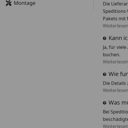
Montage
Die Liefera
Speditions-
Pakets mit
Weiterlese
Kann ic
Ja, für vie
buchen.
Weiterlese
Wie fun
Die Details
Weiterlese
Was mus
Bei Spediti
beschädigte
Weiterlese