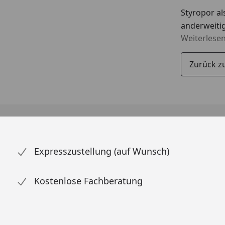
Styropor al
anderweitig
Weiterlese
Zurück z
Expresszustellung (auf Wunsch)
Kostenlose Fachberatung