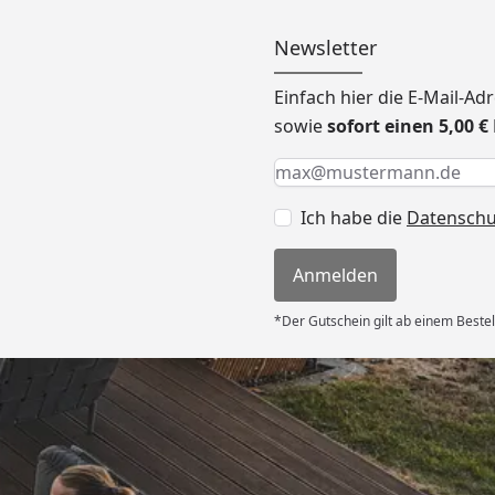
Newsletter
Einfach hier die E-Mail-A
sowie
sofort einen 5,00 
Keine Eingabe erforderlic
Eingabe erforderlich
E-Mail *
Ich habe die
Datensch
Anmelden
*Der Gutschein gilt ab einem Bestel
Versand
ter Preis,