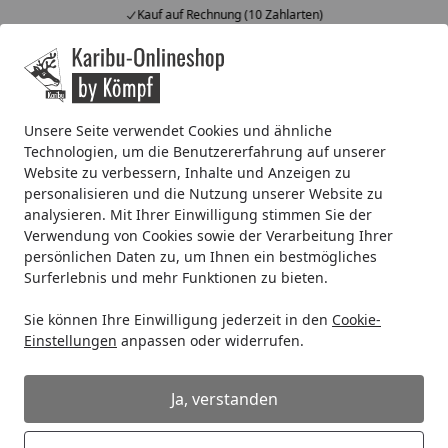
Kauf auf Rechnung (10 Zahlarten)
Alle Produkte
Mein Konto
Wunschl
Ein
4,67
/ 5
Suchen
Unsere Seite verwendet Cookies und ähnliche
Technologien, um die Benutzererfahrung auf unserer
Individuelles Angebot
Website zu verbessern, Inhalte und Anzeigen zu
Startseite
personalisieren und die Nutzung unserer Website zu
Wie kann ich ein individuelles
analysieren. Mit Ihrer Einwilligung stimmen Sie der
Angebot erhalten?
Verwendung von Cookies sowie der Verarbeitung Ihrer
persönlichen Daten zu, um Ihnen ein bestmögliches
Wir erstellen Ihnen gerne ein individuelles, auf Ihre
Surferlebnis und mehr Funktionen zu bieten.
Wünsche zugeschnittenes Angebot. Wenn Sie als Kunde
Sie können Ihre Einwilligung jederzeit in den
Cookie-
bei uns registriert sind, dann können Sie alle Angebote
Einstellungen
anpassen oder widerrufen.
unter der Rubrik "Mein Konto" und dann weiter unter
"Angebotsanfrage" einsehen. Sie finden diese Rubrik in
Ja, verstanden
den Onlineshops jeweils oben rechts, in der obersten
Zeile (Header).