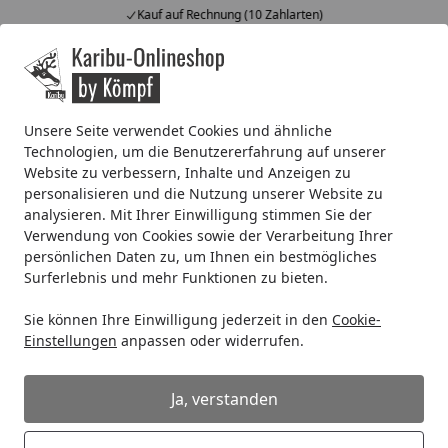
Kauf auf Rechnung (10 Zahlarten)
Alle Produkte
Mein Konto
Wunschl
Ein
4,67
/ 5
Suchen
Unsere Seite verwendet Cookies und ähnliche
Technologien, um die Benutzererfahrung auf unserer
Hilfe bei der Bestellung
Website zu verbessern, Inhalte und Anzeigen zu
Startseite
personalisieren und die Nutzung unserer Website zu
Wo bekomme ich Hilfe bei der
analysieren. Mit Ihrer Einwilligung stimmen Sie der
Bestellung?
Verwendung von Cookies sowie der Verarbeitung Ihrer
persönlichen Daten zu, um Ihnen ein bestmögliches
Etwas hakt und Sie kommen nicht weiter?
Surferlebnis und mehr Funktionen zu bieten.
Kein Problem - wenden Sie sich einfach an unseren
Sie können Ihre Einwilligung jederzeit in den
Cookie-
freundlichen Kundenservice. Unsere Fachberater helfen
Einstellungen
anpassen oder widerrufen.
Ihnen persönlich weiter.
Ja, verstanden