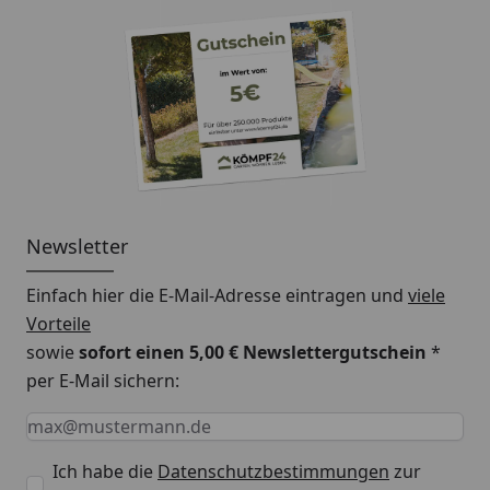
Newsletter
Einfach hier die E-Mail-Adresse eintragen und
viele
Vorteile
sowie
sofort einen 5,00 € Newslettergutschein
*
per E-Mail sichern:
Keine Eingabe erforderlich
Eingabe erforderlich
E-Mail *
Ich habe die
Datenschutzbestimmungen
zur