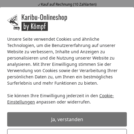
Kauf auf Rechnung (10 Zahlarten)
Alle Produkte
Mein Konto
Wunschl
Ein
4,67
/ 5
Suchen
Unsere Seite verwendet Cookies und ähnliche
Technologien, um die Benutzererfahrung auf unserer
Versandbenachrichtigung
Website zu verbessern, Inhalte und Anzeigen zu
Startseite
personalisieren und die Nutzung unserer Website zu
Ist meine Bestellung schon
analysieren. Mit Ihrer Einwilligung stimmen Sie der
versendet?
Verwendung von Cookies sowie der Verarbeitung Ihrer
persönlichen Daten zu, um Ihnen ein bestmögliches
Nach der Bestellung arbeiten wir mit Hochdruck daran,
Surferlebnis und mehr Funktionen zu bieten.
Ihnen Ihre Ware möglichst schnell zukommen zu lassen.
Sie können Ihre Einwilligung jederzeit in den
Cookie-
Bei Bestellungen, die direkt aus unserem Lager bedient
Einstellungen
anpassen oder widerrufen.
werden, erhalten Sie zügig eine
Versandbestätigung
mit einem Sendungsverfolgungs-Link (Trackinglink).
Ja, verstanden
Auf der Produktseite finden Sie
Angaben zur Lieferzeit
.
Grundsätzlich gilt, dass Bestellungen für eingelagerte