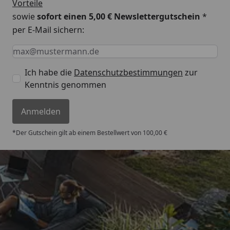
Vorteile
sowie
sofort einen 5,00 € Newslettergutschein
*
per E-Mail sichern:
Keine Eingabe erforderlich
Eingabe erforderlich
E-Mail *
Ich habe die
Datenschutzbestimmungen
zur
Kenntnis genommen
Anmelden
*Der Gutschein gilt ab einem Bestellwert von 100,00 €
Trusted Shops
4,67
/ 5