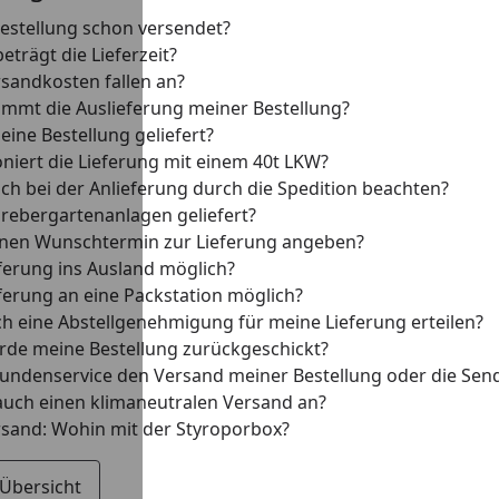
Bestellung schon versendet?
eträgt die Lieferzeit?
sandkosten fallen an?
mmt die Auslieferung meiner Bestellung?
eine Bestellung geliefert?
oniert die Lieferung mit einem 40t LKW?
ch bei der Anlieferung durch die Spedition beachten?
hrebergartenanlagen geliefert?
inen Wunschtermin zur Lieferung angeben?
eferung ins Ausland möglich?
eferung an eine Packstation möglich?
ch eine Abstellgenehmigung für meine Lieferung erteilen?
de meine Bestellung zurückgeschickt?
undenservice den Versand meiner Bestellung oder die Se
 auch einen klimaneutralen Versand an?
rsand: Wohin mit der Styroporbox?
 Übersicht