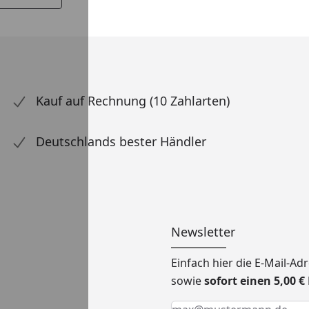
Kauf auf Rechnung (10 Zahlarten)
Deutschlands bester Händler
Newsletter
Einfach hier die E-Mail-A
sowie
sofort einen 5,00 
Keine Eingabe erforderlic
Eingabe erforderlich
E-Mail *