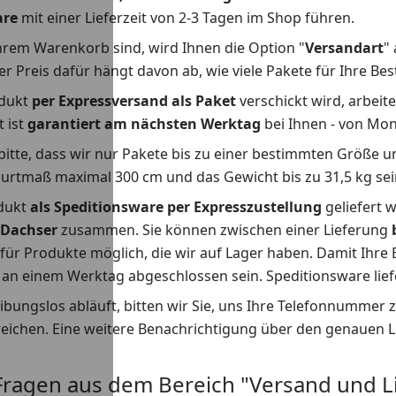
are
mit einer Lieferzeit von 2-3 Tagen im Shop führen.
hrem Warenkorb sind, wird Ihnen die Option "
Versandart
"
r Preis dafür hängt davon ab, wie viele Pakete für Ihre Be
odukt
per Expressversand als Paket
verschickt wird, arbeit
t ist
garantiert am nächsten Werktag
bei Ihnen - von Mon
bitte, dass wir nur Pakete bis zu einer bestimmten Größe 
urtmaß maximal 300 cm und das Gewicht bis zu 31,5 kg sei
odukt
als Speditionsware per Expresszustellung
geliefert 
Dachser
zusammen. Sie können zwischen einer Lieferung
 für Produkte möglich, die wir auf Lager haben. Damit Ihre
r an einem Werktag abgeschlossen sein. Speditionsware li
eibungslos abläuft, bitten wir Sie, uns Ihre Telefonnummer
reichen. Eine weitere Benachrichtigung über den genauen Lie
Fragen aus dem Bereich "Versand und L