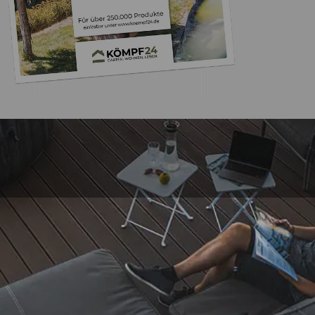
Trusted Shops
„Tolle Qualität, gu
schnelle Lief
4,67
/ 5
07.05.202
861 Bewertungen
Auszeichnungen