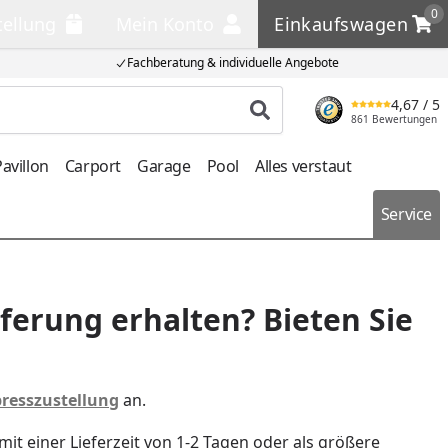
0
tellung
Mein Konto
Einkaufswagen
llung
Mein Konto
Einkaufswagen
Fachberatung & individuelle Angebote
4,67
/ 5
Produkt suchen
861 Bewertungen
avillon
Carport
Garage
Pool
Alles verstaut
Service
ferung erhalten? Bieten Sie
presszustellung
an.
mit einer Lieferzeit von 1-2 Tagen oder als größere