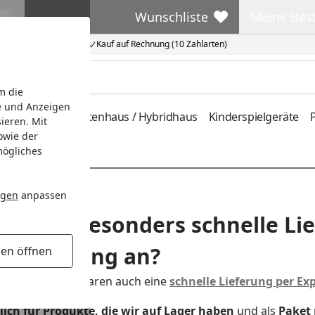
Wunschliste
Meine Bes
Wunschliste
Meine Beste
Kauf auf Rechnung (10 Zahlarten)
m die
e und Anzeigen
ferung
Metallgartenhaus / Hybridhaus
Kinderspielgeräte
P
ieren. Mit
owie der
mögliches
ngen
anpassen
ch eine besonders schnelle Lie
szustellung an?
gen öffnen
n Ihnen für viele Waren auch eine
schnelle Lieferung per Ex
ich für Produkte, die wir auf Lager haben
und als
Paket