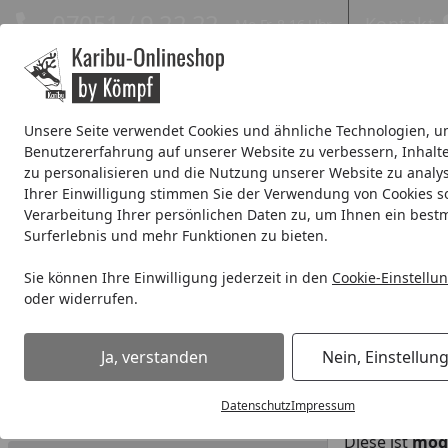
Hotline
07051 / 9 22 22
Kontakt
Mo-Fr. 8-16 Uhr
Kontakt
Eigene Montage-Teams
Unsere Seite verwendet Cookies und ähnliche Technologien, u
Benutzererfahrung auf unserer Website zu verbessern, Inhalt
Systemhaus
Blockbohlenhaus
Gartenhäuser Expresslie
zu personalisieren und die Nutzung unserer Website zu analys
Ihrer Einwilligung stimmen Sie der Verwendung von Cookies s
Wellness
% Sale %
Verarbeitung Ihrer persönlichen Daten zu, um Ihnen ein best
Surferlebnis und mehr Funktionen zu bieten.
Gibt es Expresszustellung?
Sie können Ihre Einwilligung jederzeit in den
Cookie-Einstellu
Startseite
oder widerrufen.
Antworten zu den Themen
Kann i
Bestellung
Expres
Ja, verstanden
Nein, Einstellun
Ja, wir biete
Datenschutz
Impressum
Bezahlung & Rechnung
Diese ist
mögl