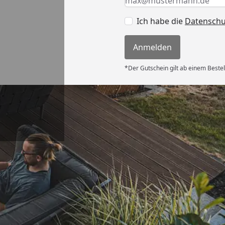
Ich habe die
Datensch
Anmelden
*Der Gutschein gilt ab einem Bestel
Versand
ter Preis,
erung“
6
Akzeptierte Zahlungsa