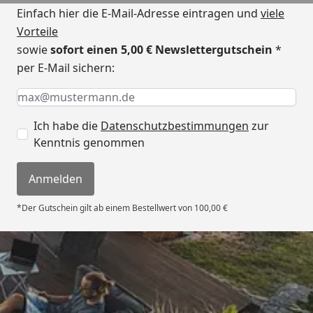
Einfach hier die E-Mail-Adresse eintragen und
viele
Vorteile
sowie
sofort einen 5,00 € Newslettergutschein
*
per E-Mail sichern:
Keine Eingabe erforderlich
Eingabe erforderlich
E-Mail *
Ich habe die
Datenschutzbestimmungen
zur
Kenntnis genommen
Anmelden
*Der Gutschein gilt ab einem Bestellwert von 100,00 €
Trusted Shops