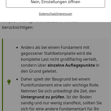
Nein, Einstellungen öffnen
das Fundament die Ansprüche nicht erfüllt.
Entscheiden Sie sich für ein Punktfundament sollten Sie
Datenschutz
Impressum
ein paar wichtige Grundsätze im Vorfeld
berücksichtigen:
Anders als bei einem Fundament mit
gegossener Stahlbetonplatte wird die
komplette Last nicht großflächig verteilt,
sondern über
einzelne Auflagepunkte
in
den Grund geleitet.
Daher spielt der Baugrund bei einem
Punktfundament eine sehr wichtige Rolle.
Nehmen Sie sich unbedingt die Zeit, den
Untergrund zu prüfen
. Ist der Boden
sandig und nur wenig standfest, sollten Sie
sich für eine andere Fundamentart für Ihr