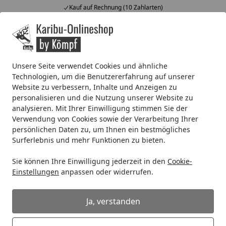
Kauf auf Rechnung (10 Zahlarten)
Alle Produkte
Mein Konto
Wunschl
Ein
4,67
/ 5
Suchen
Unsere Seite verwendet Cookies und ähnliche
Technologien, um die Benutzererfahrung auf unserer
Punktfundament
Website zu verbessern, Inhalte und Anzeigen zu
Startseite
personalisieren und die Nutzung unserer Website zu
Das Punktfundament – die
analysieren. Mit Ihrer Einwilligung stimmen Sie der
komfortable Lösung für
Verwendung von Cookies sowie der Verarbeitung Ihrer
persönlichen Daten zu, um Ihnen ein bestmögliches
Gartenhäuser
Surferlebnis und mehr Funktionen zu bieten.
Lesezeit: 3 min.
Sie können Ihre Einwilligung jederzeit in den
Cookie-
Erstellt am: 15.01.2019
Einstellungen
anpassen oder widerrufen.
Damit Ihr Gartenhaus oder Gerätehaus später einen
sicheren Stand hat, nehmen Sie sich ausreichend Zeit für
Ja, verstanden
die Fundamenterstellung. Nichts ist ärgerlicher, als das
Bauvorhaben abzubrechen oder zu verschieben, weil