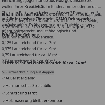
Einrichtungsgegenstände aus Holz gewünscht? Sie
wollen Ihrer
Kreativität
im Kinderzimmer oder an der
Theke im Partyraum freien Lauf lassen? Dann sollten Sie
Erhältlich in den Farben
: 3104 Feuerrot, 3105 Rapsgelb,
auf die
intensiven Töne
beim
OSMO Dekorwachs
3188 Schnee, 3125 Enzianblau, 3181 Kiesel, 3172 Seide,
zurückgreifen. Es überzeugt durch Ergiebigkeit, es
3186 Weiß matt, 3169 Schwarz, 3131 Minzgrün, 3132
pflegt holzgerecht und ist ökologisch und
Graubeige
Erhältliche Gebinde
:
gesundheitlich unbedenklich.
0,125 l ausreichend für ca. 3m²
0,375 l ausreichend für ca. 9m²
0,75 l ausreichend für ca. 18 m²
2,5 l ausreichend für ca. 60 m²
1 Liter reicht bei einem Anstrich für ca. 24 m²
Kurzbeschreibung ausklappen
Äußerst ergiebig
Harmonisches Streichbild
Schützt und färbt
Holzmaserung bleibt erkennbar