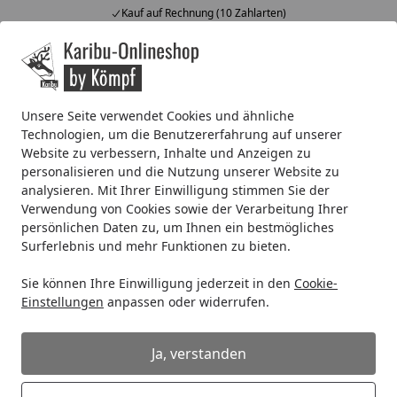
Kauf auf Rechnung (10 Zahlarten)
Alle Produkte
Mein Konto
Wunschl
Ein
4,67
/ 5
Suchen
Unsere Seite verwendet Cookies und ähnliche
Technologien, um die Benutzererfahrung auf unserer
OSMO Dekorwachs INTENSIV in 10 verschiedenen Farben
Website zu verbessern, Inhalte und Anzeigen zu
Startseite
personalisieren und die Nutzung unserer Website zu
OSMO Dekorwachs INTENSIV in 10
analysieren. Mit Ihrer Einwilligung stimmen Sie der
verschiedenen Farben
Verwendung von Cookies sowie der Verarbeitung Ihrer
persönlichen Daten zu, um Ihnen ein bestmögliches
5
(3 Bewertungen)
Surferlebnis und mehr Funktionen zu bieten.
Sie können Ihre Einwilligung jederzeit in den
Cookie-
Einstellungen
anpassen oder widerrufen.
Ja, verstanden