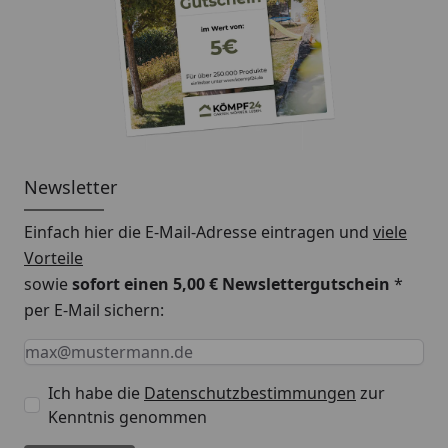
3125 Enzianblau
3181 Kiesel
3172 Seide
3186 Weiß matt
3169 Schwarz
3131 Minzgrün
Newsletter
3132 Graubeige
Einfach hier die E-Mail-Adresse eintragen und
viele
Leider sind nicht alle
Vorteile
Farben als 0,75 l Gebinde
sowie
sofort einen 5,00 € Newslettergutschein
*
erhältlich.
per E-Mail sichern:
Keine Eingabe erforderlich
Eingabe erforderlich
E-Mail *
Deckkraft /
30-33 % bei einem
Pigmentanteil
Anstrich. Bei einem
Ich habe die
Datenschutzbestimmungen
zur
Kenntnis genommen
Zweitanstrich 60-66%
etc.