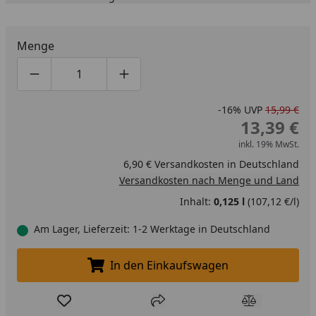
Menge
Produktmenge um eins verringern
Produktmenge manuell eingeben
Produktmenge um eins erhöhen
-16%
UVP
15,99 €
13,39 €
inkl. 19% MwSt.
6,90 € Versandkosten in Deutschland
Versandkosten nach Menge und Land
Inhalt:
0,125 l
(107,12 €/l)
Am Lager, Lieferzeit: 1-2 Werktage in Deutschland
In den Einkaufswagen
In den Einkaufswagen legen
Produkt zur Wunschliste hinzufügen
Teilen
Produkt Ver