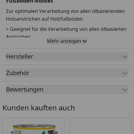
Fußboden-Rollset
Zur optimalen Verarbeitung von allen ölbasierenden
Holzanstrichen auf Holzfußböden
> Geeignet für die Verarbeitung von allen ölbasierten
Anstrichen
Mehr anzeigen
> Zur optimalen Behandlung von Holzfußböden
Hersteller
> Die Mikrofaserwalze ermöglicht eine gute
Materialaufnahme und gleichmäßige Materialabgabe
Zubehör
– für ein optimales Anstrichergebnis
> Passend für den Osmo System Teleskopstiel
Bewertungen
Inhalt:
Farbwanne inkl. Abstreifrillen,
Wanneneinleger (3 Stück), Mikrofaserwalze (250 mm
Kunden kauften auch
breit) Rollen-Abstreifer und Steckbügel