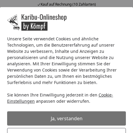
Kauf auf Rechnung (10 Zahlarten)
Alle Produkte
Mein Konto
Wunschl
Ein
4,67
/ 5
Suchen
Unsere Seite verwendet Cookies und ähnliche
Technologien, um die Benutzererfahrung auf unserer
OSMO Fußboden-Rollset
Website zu verbessern, Inhalte und Anzeigen zu
Startseite
personalisieren und die Nutzung unserer Website zu
OSMO Fußboden-Rollset
analysieren. Mit Ihrer Einwilligung stimmen Sie der
Verwendung von Cookies sowie der Verarbeitung Ihrer
5
(1 Bewertung)
persönlichen Daten zu, um Ihnen ein bestmögliches
Surferlebnis und mehr Funktionen zu bieten.
Sie können Ihre Einwilligung jederzeit in den
Cookie-
Einstellungen
anpassen oder widerrufen.
Ja, verstanden