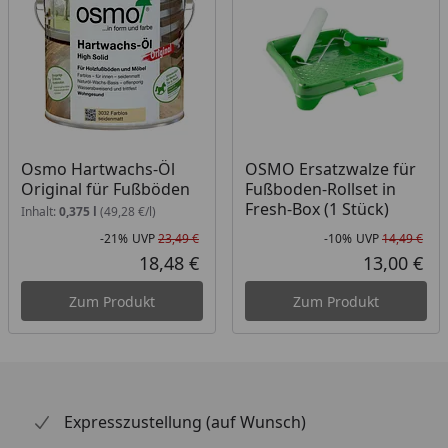
Osmo Hartwachs-Öl
OSMO Ersatzwalze für
Original für Fußböden
Fußboden-Rollset in
Fresh-Box (1 Stück)
Inhalt:
0,375 l
(49,28 €/l)
-21%
UVP
23,49 €
-10%
UVP
14,49 €
Rabatt in Prozent
Ursprünglicher Preis
Rab
Urs
18,48 €
13,00 €
Aktueller Preis
Akt
Zum Produkt
Zum Produkt
Expresszustellung (auf Wunsch)