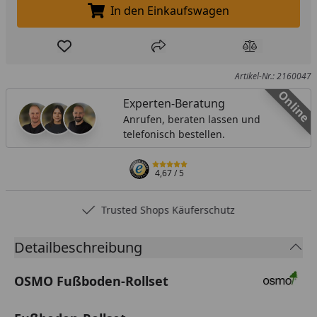
In den Einkaufswagen
In den Einkaufswagen legen
Produkt zur Wunschliste hinzufügen
Teilen
Produkt Ver
Artikel-Nr.: 2160047
Online
Experten-Beratung
Anrufen, beraten lassen und
telefonisch bestellen.
4,67
/ 5
Trusted Shops Käuferschutz
Detailbeschreibung
OSMO Fußboden-Rollset