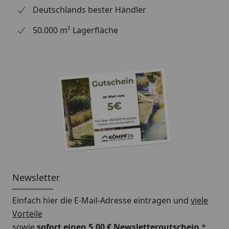
Bitte beachten Sie: Für die Montage werden
Deutschlands bester Händler
Traufbretter benötigt.
50.000 m² Lagerfläche
Schrauben für die Befestigung der Rinnenhalter sind
nicht im Lieferumfang enthalten.
Montageanleitung Wulstrinne Typ 250
(Rinnenbreite 78 mm)
Newsletter
Einfach hier die E-Mail-Adresse eintragen und
viele
Vorteile
sowie
sofort einen 5,00 € Newslettergutschein
*