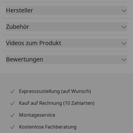
Material
Kunststoff
Hersteller
Farbe
Braun
Zubehör
Weiß
Anthrazit
Videos zum Produkt
Lieferumfang
Rinnenrohre
Bewertungen
2 Fallrohre
Kunststoffhalter
Montagematerial
optional erhältlich
Regensammler mit
Expresszustellung (auf Wunsch)
(siehe Reiter
Überlaufstopp
"Zubehör")
jeweils für Anschluss
Kauf auf Rechnung (10 Zahlarten)
einer Regentonne
Montageservice
Wasserspeier
Kostenlose Fachberatung