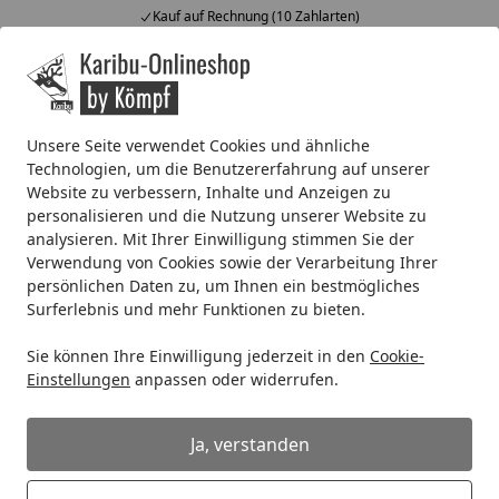
Kauf auf Rechnung (10 Zahlarten)
Alle Produkte
Mein Konto
Wunschl
Ein
4,67
/ 5
Suchen
Unsere Seite verwendet Cookies und ähnliche
Technologien, um die Benutzererfahrung auf unserer
Kunststoff Dachrinnenset für Wolff Finnhaus Gartenhaus L
Website zu verbessern, Inhalte und Anzeigen zu
Startseite
personalisieren und die Nutzung unserer Website zu
Kunststoff Dachrinnenset für Wolff
analysieren. Mit Ihrer Einwilligung stimmen Sie der
Finnhaus Gartenhaus Langeoog A
Verwendung von Cookies sowie der Verarbeitung Ihrer
persönlichen Daten zu, um Ihnen ein bestmögliches
Surferlebnis und mehr Funktionen zu bieten.
Sie können Ihre Einwilligung jederzeit in den
Cookie-
Einstellungen
anpassen oder widerrufen.
Ja, verstanden