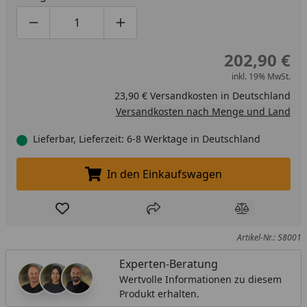
Produktmenge um eins verringern
Produktmenge manuell eingeben
Produktmenge um eins erhöhen
202,90 €
inkl. 19% MwSt.
23,90 € Versandkosten in Deutschland
Versandkosten nach Menge und Land
Lieferbar, Lieferzeit: 6-8 Werktage in Deutschland
In den Einkaufswagen
In den Einkaufswagen legen
Produkt zur Wunschliste hinzufügen
Teilen
Produkt Ver
Artikel-Nr.: 58001
Experten-Beratung
Wertvolle Informationen zu diesem
Produkt erhalten.