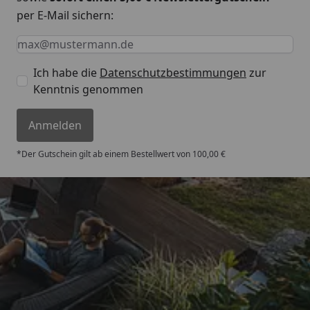
per E-Mail sichern:
Keine Eingabe erforderlich
Eingabe erforderlich
E-Mail *
Ich habe die
Datenschutzbestimmungen
zur
Kenntnis genommen
Anmelden
*Der Gutschein gilt ab einem Bestellwert von 100,00 €
Trusted Shops
4,67
/ 5