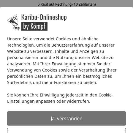
Kauf auf Rechnung (10 Zahlarten)
Alle Produkte
Mein Konto
Wunschl
Ein
4,67
/ 5
Suchen
Unsere Seite verwendet Cookies und ähnliche
Technologien, um die Benutzererfahrung auf unserer
Dachrinne Typ 250 /100 cm braun
Website zu verbessern, Inhalte und Anzeigen zu
Startseite
personalisieren und die Nutzung unserer Website zu
Dachrinne Typ 250 /100 cm braun
analysieren. Mit Ihrer Einwilligung stimmen Sie der
Verwendung von Cookies sowie der Verarbeitung Ihrer
persönlichen Daten zu, um Ihnen ein bestmögliches
Surferlebnis und mehr Funktionen zu bieten.
Sie können Ihre Einwilligung jederzeit in den
Cookie-
Einstellungen
anpassen oder widerrufen.
Ja, verstanden