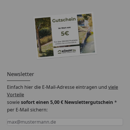
des Regenwassers von Ihrem Dach!
Newsletter
Einfach hier die E-Mail-Adresse eintragen und
viele
Vorteile
sowie
sofort einen 5,00 € Newslettergutschein
*
per E-Mail sichern:
Keine Eingabe erforderlich
Eingabe erforderlich
E-Mail *