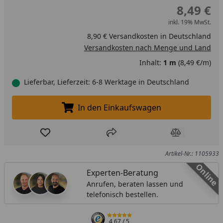
8,49 €
inkl. 19% MwSt.
8,90 € Versandkosten in Deutschland
Versandkosten nach Menge und Land
Inhalt:
1 m
(8,49 €/m)
Lieferbar, Lieferzeit: 6-8 Werktage in Deutschland
In den Einkaufswagen
In den Einkaufswagen legen
Produkt zur Wunschliste hinzufügen
Teilen
Produkt Ver
Artikel-Nr.: 1105933
Online
Experten-Beratung
Anrufen, beraten lassen und
telefonisch bestellen.
4,67
/ 5