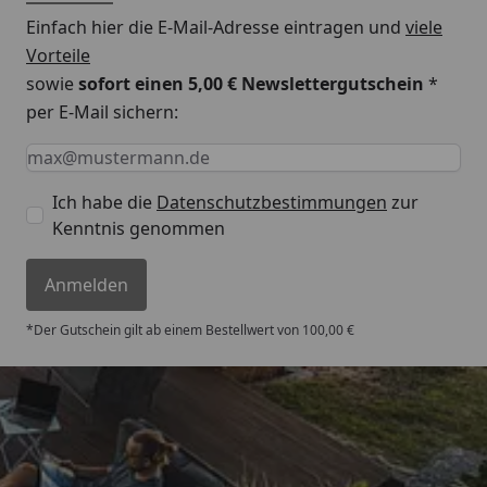
Einfach hier die E-Mail-Adresse eintragen und
viele
Vorteile
sowie
sofort einen 5,00 € Newslettergutschein
*
per E-Mail sichern:
Keine Eingabe erforderlich
Eingabe erforderlich
E-Mail *
Ich habe die
Datenschutzbestimmungen
zur
Kenntnis genommen
Anmelden
*Der Gutschein gilt ab einem Bestellwert von 100,00 €
Trusted Shops