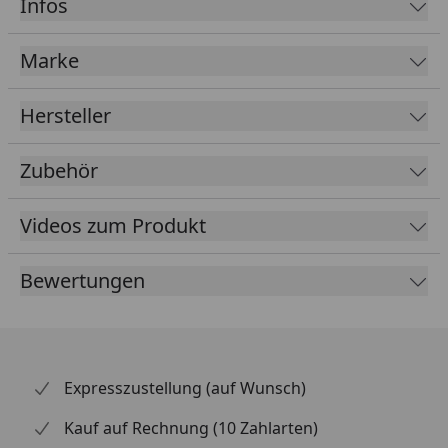
Infos
Fallrohrdurchmesser
60 mm
Marke
Material
Kunststoff
Hersteller
Farbe
Braun
Weiß
Zubehör
Anthrazit
Lieferumfang
Rinnenrohre
Videos zum Produkt
2 Fallrohre
Kunststoffhalter
Bewertungen
Montagematerial
Ausführliche
Montageanleitung
optional erhältlich
Regensammler mit
Expresszustellung (auf Wunsch)
(siehe Reiter
Überlaufstopp
"Zubehör")
jeweils für Anschluss
Kauf auf Rechnung (10 Zahlarten)
einer Regentonne