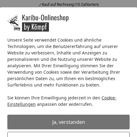
Kauf auf Rechnung (10 Zahlarten)
Alle Produkte
Mein Konto
Wunschl
Ein
4,67
/ 5
Suchen
Unsere Seite verwendet Cookies und ähnliche
Technologien, um die Benutzererfahrung auf unserer
Kunststoff Dachrinnenset für Wolff Finnhaus Gartenhaus M
Website zu verbessern, Inhalte und Anzeigen zu
Startseite
personalisieren und die Nutzung unserer Website zu
Kunststoff Dachrinnenset für Wolff
analysieren. Mit Ihrer Einwilligung stimmen Sie der
Finnhaus Gartenhaus Mona 34-XS
Verwendung von Cookies sowie der Verarbeitung Ihrer
persönlichen Daten zu, um Ihnen ein bestmögliches
Surferlebnis und mehr Funktionen zu bieten.
Sie können Ihre Einwilligung jederzeit in den
Cookie-
Einstellungen
anpassen oder widerrufen.
Ja, verstanden