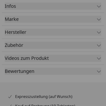
Fallrohrdurchmesser
60 mm
Infos
Material
Kunststoff
Marke
Farbe
Braun
Weiß
Hersteller
Anthrazit
Zubehör
Lieferumfang
Rinnenrohre
Fallrohre
Videos zum Produkt
Rinneisen
Montagematerial
Bewertungen
Ausführliche
Montageanleitung
Optional erhältlich
Regensammler mit
(siehe Reiter
Überlaufstopp jeweils für
Expresszustellung (auf Wunsch)
"Zubehör")
Anschluss einer
Regentonne
Kauf auf Rechnung (10 Zahlarten)