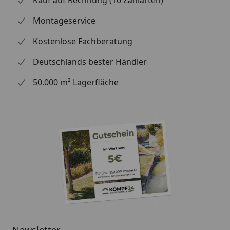
Wasserspeier
Montageservice
Kostenlose Fachberatung
Hinweis: Die Dachrinnen können auch ohne
Traufbretter montiert werden, allerdings müssen die
Deutschlands bester Händler
Rinneisen entsprechend der Dachneigung bauseits
50.000 m² Lagerfläche
gebogen werden.
Montageanleitung Wulstrinne Typ 250
(Rinnenbreite 78 mm)