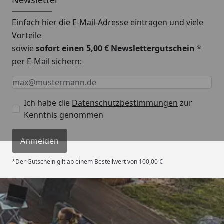
Newsletter
Einfach hier die E-Mail-Adresse eintragen und
viele
Vorteile
sowie
sofort einen 5,00 € Newslettergutschein
*
per E-Mail sichern:
Keine Eingabe erforderlich
Eingabe erforderlich
E-Mail *
Ich habe die
Datenschutzbestimmungen
zur
Kenntnis genommen
Anmelden
*Der Gutschein gilt ab einem Bestellwert von 100,00 €
Trusted Shops