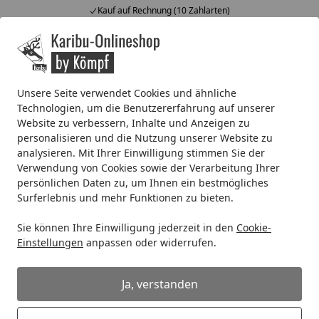
Kauf auf Rechnung (10 Zahlarten)
Alle Produkte
Mein Konto
Wunschl
Ein
4,67
/ 5
Suchen
Unsere Seite verwendet Cookies und ähnliche
Technologien, um die Benutzererfahrung auf unserer
Systemhaus
Zubehör für Systemhäuser
Dachrinnen
K
Website zu verbessern, Inhalte und Anzeigen zu
Startseite
personalisieren und die Nutzung unserer Website zu
Kunststoff Dachrinnenset für
analysieren. Mit Ihrer Einwilligung stimmen Sie der
Karibu Gartenhaus Northeim
Verwendung von Cookies sowie der Verarbeitung Ihrer
2/3/4/5/6
persönlichen Daten zu, um Ihnen ein bestmögliches
Surferlebnis und mehr Funktionen zu bieten.
Sie können Ihre Einwilligung jederzeit in den
Cookie-
Einstellungen
anpassen oder widerrufen.
Ja, verstanden