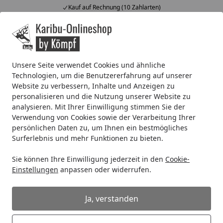
Kauf auf Rechnung (10 Zahlarten)
Alle Produkte
Mein Konto
Wunschl
Ein
4,67
/ 5
Suchen
Unsere Seite verwendet Cookies und ähnliche
Technologien, um die Benutzererfahrung auf unserer
Kunststoff Dachrinnenset 473A für Erkerdächer
Website zu verbessern, Inhalte und Anzeigen zu
Startseite
personalisieren und die Nutzung unserer Website zu
Kunststoff Dachrinnenset 473A für
analysieren. Mit Ihrer Einwilligung stimmen Sie der
Erkerdächer
Verwendung von Cookies sowie der Verarbeitung Ihrer
persönlichen Daten zu, um Ihnen ein bestmögliches
Surferlebnis und mehr Funktionen zu bieten.
Sie können Ihre Einwilligung jederzeit in den
Cookie-
Einstellungen
anpassen oder widerrufen.
Ja, verstanden