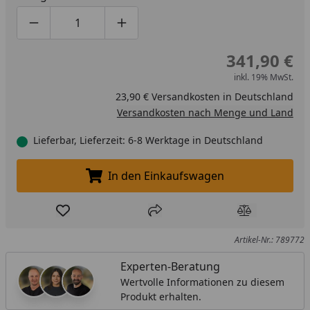
Produktmenge um eins verringern
Produktmenge manuell eingeben
Produktmenge um eins erhöhen
341,90 €
inkl. 19% MwSt.
23,90 € Versandkosten in Deutschland
Versandkosten nach Menge und Land
Lieferbar, Lieferzeit: 6-8 Werktage in Deutschland
In den Einkaufswagen
In den Einkaufswagen legen
Produkt zur Wunschliste hinzufügen
Teilen
Produkt Ver
Artikel-Nr.: 789772
Experten-Beratung
Wertvolle Informationen zu diesem
Produkt erhalten.