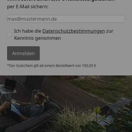
per E-Mail sichern:
Keine Eingabe erforderlich
Eingabe erforderlich
E-Mail *
Ich habe die
Datenschutzbestimmungen
zur
Kenntnis genommen
Anmelden
*Der Gutschein gilt ab einem Bestellwert von 100,00 €
Trusted Shops
4,67
/ 5