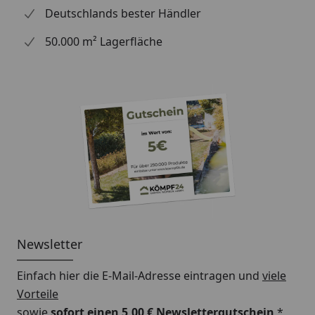
"Zubehör")
Anschluss einer
Deutschlands bester Händler
Regentonne
Wasserspeier
50.000 m² Lagerfläche
Bitte beachten Sie: Die Dachrinnen können auch ohne
Traufbretter montiert werden, allerdings müssen die
Rinneisen entsprechend der Dachneigung bauseits
gebogen werden.
Schrauben für die Befestigung der Rinnenhalter sind
nicht im Lieferumfang enthalten.
Montageanleitung Wulstrinne Typ 250
(Rinnenbreite 78 mm)
Newsletter
Einfach hier die E-Mail-Adresse eintragen und
viele
Vorteile
sowie
sofort einen 5,00 € Newslettergutschein
*