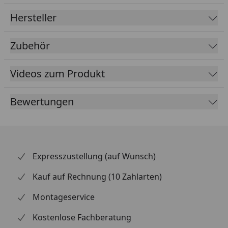
Hersteller
Rinnenbreite
78 mm
Fallrohrdurchmesser
60 mm
Zubehör
Material
Kunststoff
Videos zum Produkt
Farbe
Braun
Weiß
Bewertungen
Anthrazit
Lieferumfang
Rinnenrohre
3 Fallrohre
Rinneisen
Expresszustellung (auf Wunsch)
Montagematerial
Ausführliche
Kauf auf Rechnung (10 Zahlarten)
Montageanleitung
Montageservice
Optional erhältlich
Regensammler mit
Kostenlose Fachberatung
(siehe Reiter
Überlaufstopp jeweils für