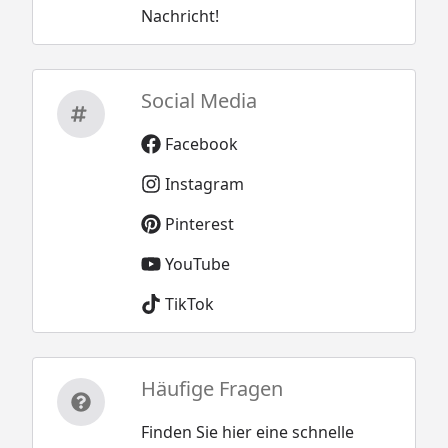
Nachricht!
6 Stück (Askola
3,5+Schleppdach)
6 Stück (Askola 4+Schleppdach)
6 Stück (Askola 5+Schleppdach)
Social Media
(optional erhältlich - siehe
Reiter "Zubehör")
Facebook
Dachrinnenbedarf
Kunststoff Dachrinnenset mit
Instagram
Fallrohren
Pinterest
(optional erhältlich - siehe
Reiter "Zubehör")
YouTube
Bedarf
3 Stück
TikTok
Rinneneinhang /
(optional erhältlich - siehe
Traufbleche
Reiter "Zubehör")
Farbbedarf bei
Außenanstrich:
Häufige Fragen
Eigenanstrich
Imprägnierung+Landhausfarbe:
Finden Sie hier eine schnelle
Askola 2: 3 x 2,5 Liter