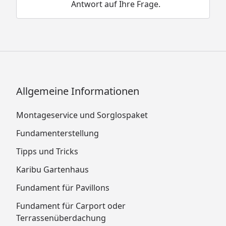
Antwort auf Ihre Frage.
Imprägnierung, 2 x 2,5 Liter
Landhausfarbe (für 2-maligen
Anstrich)
Askola 3: 3 x 2,5 Liter
Imprägnierung, 2 x 2,5 Liter
Landhausfarbe (für 2-maligen
Anstrich)
Allgemeine Informationen
Askola 3,5: 4 x 2,5 Liter
Imprägnierung, 2 x 2,5 Liter
Montageservice und Sorglospaket
Landhausfarbe (für 2-maligen
Fundamenterstellung
Anstrich)
Askola 4: 4 x 2,5 Liter
Tipps und Tricks
Imprägnierung, 2 x 2,5 Liter
Karibu Gartenhaus
Landhausfarbe (für 2-maligen
Fundament für Pavillons
Anstrich)
Askola 5: 4 x 2,5 Liter
Fundament für Carport oder
Imprägnierung, 2 x 2,5 Liter
Terrassenüberdachung