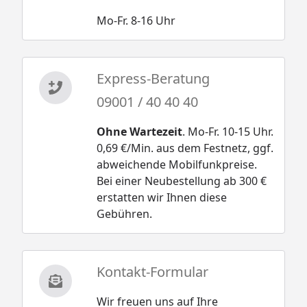
2)
Mo-Fr. 8-16 Uhr
EPDM Folienset Nr. 89 (Askloa
3/3,5)
EPDM Folienset Nr. 17 (Askola 4)
EPDM Folienset Nr. 47 (Askloa 5)
Express-Beratung
alternativ
09001 / 40 40 40
Selbstklebende Dachbahn auf
Bitumenbasis
Ohne Wartezeit
. Mo-Fr. 10-15 Uhr.
Dachbahnbedarf:
0,69 €/Min. aus dem Festnetz, ggf.
4 Rollen (Askola 2+Schleppdach)
abweichende Mobilfunkpreise.
4 Rollen (Askola 3+Schleppdach)
Bei einer Neubestellung ab 300 €
4 Rollen (Askola
erstatten wir Ihnen diese
3,5+Schleppdach)
Gebühren.
4 Rollen (Askola 4+Schleppdach)
4 Rollen (Askola 5+Schleppdach)
Aluminium Blendenabdeckung
für Front und Seiten, Bedarf:
Kontakt-Formular
5 Stück (Askola 2+Schleppdach)
Wir freuen uns auf Ihre
5 Stück (Askola 3+Schleppdach)