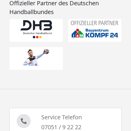
Offizieller Partner des Deutschen
B 224 × T 209 cm (Askola 2/3/4)
B 224 × T 238 cm (Askola 3,5/5)
Handballbundes
Dachstand:
B 242 × T 238 cm (Askola 2/3/4)
B 242 × T 262 cm (Askola 3,5/5)
Firsthöhe H 211 cm
Dach: 16 mm Dachplatte
Pfosten 2 Stück (95 × 90 mm)
Paketmaße:
B 249 × T 95 × H 29 cm / 136
kg (Askola 2/3/4)
B 235 × T 90 × H 33 cm / 136
kg (Askola 3,5/5)
Breite: 225 cm
Links oder rechts montierbar,
inkl. Rück- und Seitenwand
Service Telefon
Empfohlene
EPDM Foliendach
07051 / 9 22 22
Dacheindeckung
EPDM Folienset Nr. 164 (Askola