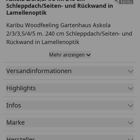
Schleppdach/Seiten- und Rückwand in
Lamellenoptik
Karibu Woodfeeling Gartenhaus Askola
2/3/3,5/4/5 m. 240 cm Schleppdach/Seiten- und
Rückwand in Lamellenoptik
Mehr anzeigen
19 mm Steck-Schraubsystem für eine einfache
Montage
Versandinformationen
16 mm Pultdach
Doppelflügeltür mit 3 Lichtausschnitten und
Highlights
Sicherheitsüberfalle
60 mm Bodenbalken
Infos
Inkl. 225 cm breites Schleppdach mit Rück- und
Seitenwand in Lamellenoptik
(Dachstand ca. 240
Marke
cm, beidseitig montierbar)
Die Lamellenwände eignen sich ideal zur
Hersteller