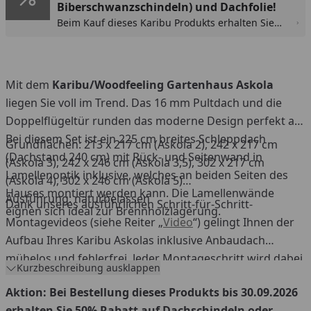
Biberschwanzschindeln) und Dachfolie!
Beim Kauf dieses Karibu Produkts erhalten Sie
50% Rabatt auf die Dachschindeln
(Rechteckschindeln oder Biberschwanzschindeln)
bzw. selbstklebende Dachbahn. Der Rabatt wird
im Warenkorb automatisch abgezogen.
Mit dem
Karibu/Woodfeeling Gartenhaus Askola
liegen Sie voll im Trend. Das 16 mm Pultdach und die
Doppelflügeltür runden das moderne Design perfekt ab.
Bei diesem Set ist ein 225 cm breites Schleppdach
Grundflächen: 213 x 217 cm (Askola 2), 242 x 217 cm
(Dachstand 240 cm) mit Rück- und Seitenwand in
(Askola 3), 242 x 246 cm (Askola 3,5), 302 x 217 cm
Lamellenoptik inklusive, welches an beiden Seiten des
(Askola 4), 302 x 246 cm (Askola 5)
Hauses montiert werden kann. Die Lamellenwände
Ausführung: naturbelassen
Dank unseres ausführlichen Schritt-für-Schritt-
eignen sich ideal zur Brennholzlagerung.
Montagevideos (siehe Reiter „
Video
“) gelingt Ihnen der
Aufbau Ihres Karibu Askolas inklusive Anbaudach
mühelos und fehlerfrei. Jeder Montageschritt wird dabei
Kurzbeschreibung ausklappen
bis ins kleinste Detail erklärt.
Aktion: Bei Bestellung dieses Produkts bis 30.09.2026
erhalten Sie 50% Rabatt auf Dachschindeln oder