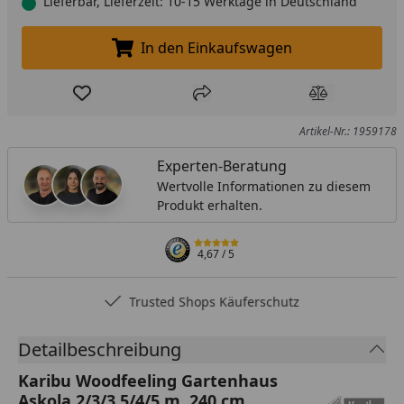
Lieferbar, Lieferzeit: 10-15 Werktage in Deutschland
In den Einkaufswagen
In den Einkaufswagen legen
Produkt zur Wunschliste hinzufügen
Teilen
Produkt Ver
Artikel-Nr.: 1959178
Experten-Beratung
Wertvolle Informationen zu diesem
Produkt erhalten.
4,67
/ 5
Trusted Shops Käuferschutz
Detailbeschreibung
Karibu Woodfeeling Gartenhaus
Askola 2/3/3,5/4/5 m. 240 cm