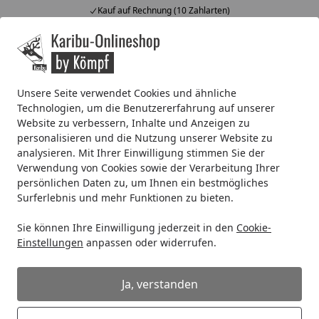
Kauf auf Rechnung (10 Zahlarten)
Alle Produkte
Mein Konto
Wunschl
Ein
4,67
/ 5
Suchen
Unsere Seite verwendet Cookies und ähnliche
Technologien, um die Benutzererfahrung auf unserer
Systemhaus
Systemhaus 19 mm
Karibu Woodfeeling Gar
Website zu verbessern, Inhalte und Anzeigen zu
Startseite
personalisieren und die Nutzung unserer Website zu
Karibu Woodfeeling Gartenhaus
analysieren. Mit Ihrer Einwilligung stimmen Sie der
Askola 2/3/3,5/4/5 m. 240 cm
Verwendung von Cookies sowie der Verarbeitung Ihrer
Schleppdach/Seiten- und Rückwand
persönlichen Daten zu, um Ihnen ein bestmögliches
Surferlebnis und mehr Funktionen zu bieten.
in Lamellenoptik
Sie können Ihre Einwilligung jederzeit in den
Cookie-
5
(1 Bewertung)
Einstellungen
anpassen oder widerrufen.
Ja, verstanden