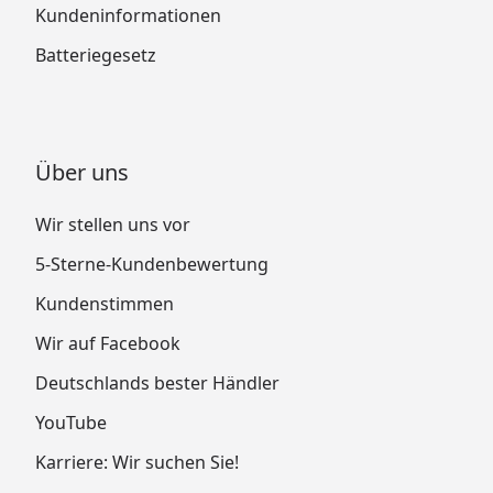
Kundeninformationen
maligen Anstrich)
Batteriegesetz
Askola 5: Öl-Lasur (keine
Imprägnierung erforderlich): 2
x 2,5 Liter Öl-Lasur (für 2-
maligen Anstrich)
Über uns
Innenanstrich:
Askola 2: 3 x 0,75 Liter
Wir stellen uns vor
Klarwachs + 1 x 0,375
5-Sterne-Kundenbewertung
Liter Hartwachs-Öl für
Fußböden
Kundenstimmen
Askola 3: 3 x 0,75 Liter
Wir auf Facebook
Klarwachs + 1 x 0,375 Liter
Hartwachs-Öl für Fußböden
Deutschlands bester Händler
Askola 3,5: 3 x 0,75 Liter
YouTube
Klarwachs + 1 x 0,375 Liter
Karriere: Wir suchen Sie!
Hartwachs-Öl für Fußböden