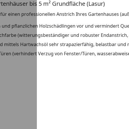
tenhäuser bis 5 m² Grundfläche (Lasur)
 für einen professionellen Anstrich Ihres Gartenhauses (a
en und pflanzlichen Holzschädlingen vor und vermindert Qu
nschfarbe (witterungsbeständiger und robuster Endanstrich,
 mittels Hartwachsöl sehr strapazierfähig, belastbar und r
Türen (verhindert Verzug von Fenster/Türen, wasserabweisen