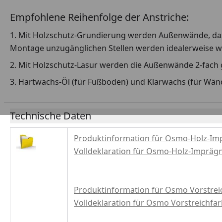
Empfohlene Reihenfolge der Anstriche:
1. Mit Holzschutz-Grundierung werden Außenwände, das 
Montage unzugänglichen Stellen werden idealerweise 
2. Mit Holzschutz-Lasur werden die Außenwände 2-fach 
3. Hartwachs-Öl (für Fußboden) und Klarwachs (für Wän
Technische Daten
Produktinformation für Osmo-Holz-Im
Volldeklaration für Osmo-Holz-Impräg
Produktinformation für Osmo Vorstrei
Volldeklaration für Osmo Vorstreichfa