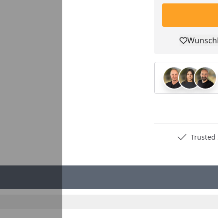
Wunschl
Pro
Deutschlands bester Händler
Trusted S