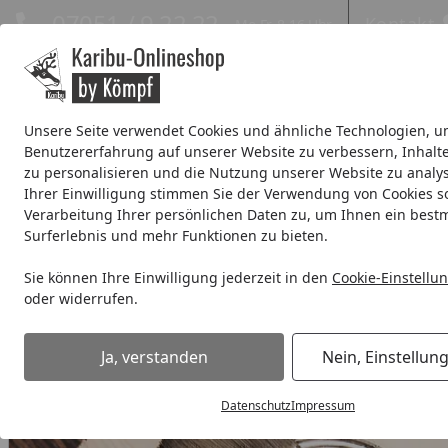
Hotline
07051 / 9 22 22
Kontakt
Mo-Fr. 8-16 Uhr
Kontakt
Eigene Montage-Teams
Unsere Seite verwendet Cookies und ähnliche Technologien, u
Benutzererfahrung auf unserer Website zu verbessern, Inhalt
Systemhaus
Blockbohlenhaus
Gartenhäuser Expresslie
zu personalisieren und die Nutzung unserer Website zu analys
Ihrer Einwilligung stimmen Sie der Verwendung von Cookies s
Wellness
% Sale %
Verarbeitung Ihrer persönlichen Daten zu, um Ihnen ein best
Surferlebnis und mehr Funktionen zu bieten.
Systemhaus
Zubehör für Systemhäuser
Sonstiges Zube
Sie können Ihre Einwilligung jederzeit in den
Cookie-Einstellu
Startseite
oder widerrufen.
Ja, verstanden
Nein, Einstellun
Datenschutz
Impressum