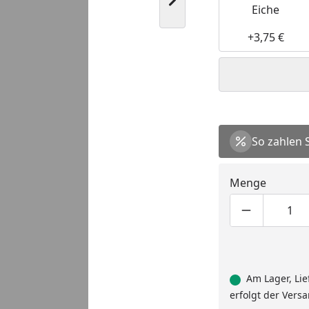
Nächstes Bild anzeigen
Eiche
+3,75 €
So zahlen 
Menge
Produktmen
Pro
Am Lager, Lie
erfolgt der Vers