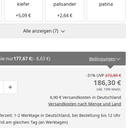
kiefer
palisander
patina
+5,09 €
+2,64 €
Alle anzeigen (7)
Sie nur
177,67 €
(– 8,63 €)
Bedingungen
-31%
UVP
272,85 €
186,30 €
inkl. 19% MwSt.
ge um eins verringern
duktmenge manuell eingeben
Produktmenge um eins erhöhen
6,90 € Versandkosten in Deutschland
Versandkosten nach Menge und Land
ferzeit: 1-2 Werktage in Deutschland, bei Bestellung bis 12 Uhr
and am gleichen Tag (an Werktagen)