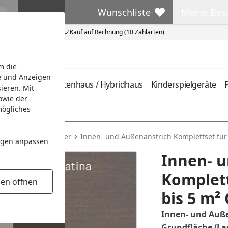
Wunschliste
Meine Bes
Wunschliste
Meine Beste
Kauf auf Rechnung (10 Zahlarten)
m die
e und Anzeigen
ferung
Metallgartenhaus / Hybridhaus
Kinderspielgeräte
P
ieren. Mit
owie der
mögliches
hör für Systemhäuser
Innen- und Außenanstrich Komplettset für 
ngen
anpassen
Innen- 
Komplett
gen öffnen
bis 5 m²
Innen- und Auße
Grundfläche (La