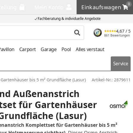
0
tellung
Mein Konto
Einkaufswagen
llung
Mein Konto
Einkaufswagen
Fachberatung & individuelle Angebote
4,67
/ 5
Produkt suchen
861 Bewertungen
avillon
Carport
Garage
Pool
Alles verstaut
Service
Gartenhäuser bis 5 m² Grundfläche (Lasur)
Artikel-Nr.:
2879611
und Außenanstrich
set für Gartenhäuser
 Grundfläche (Lasur)
nanstrich Komplettset für Gartenhäuser bis 5 m²
sur-Holzmaserung sichtbar).
Dieses Osmo Anstrich-