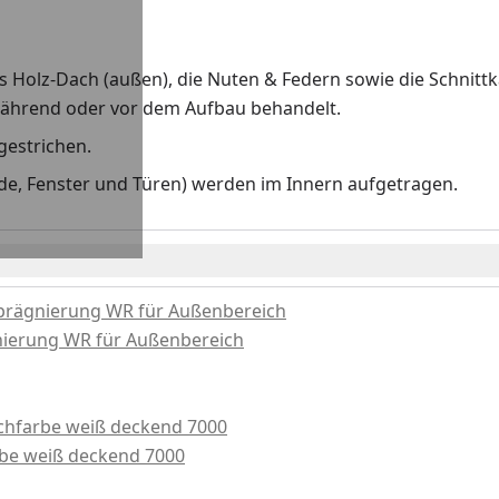
Holz-Dach (außen), die Nuten & Federn sowie die Schnittka
während oder vor dem Aufbau behandelt.
gestrichen.
de, Fenster und Türen) werden im Innern aufgetragen.
prägnierung WR für Außenbereich
nierung WR für Außenbereich
chfarbe weiß deckend 7000
rbe weiß deckend 7000