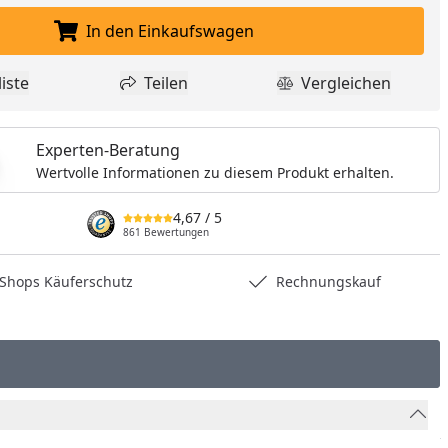
In den Einkaufswagen
In den Einkaufswagen legen
iste
Teilen
Vergleichen
dukt zur Wunschliste hinzufügen
Teilen
Produkt Vergle
Experten-Beratung
Wertvolle Informationen zu diesem Produkt erhalten.
4,67
/ 5
861 Bewertungen
hops Käuferschutz
Rechnungskauf