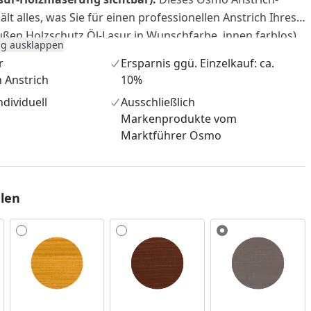
lt alles, was Sie für einen professionellen Anstrich Ihres
ßen Holzschutz Öl-Lasur in Wunschfarbe, innen farblos)
g ausklappen
chutz-Grundierung, 2-facher Lasur-Endanstrich in
r
Ersparnis ggü. Einzelkauf: ca.
ßboden Hartwachs-Öl, Klarwachs für Innenwände und
n Anstrich
10%
rbwanne inkl. Abstreifrillen, Einwegeinsätze (3 Stück),
dividuell
Ausschließlich
100 mm breit), Steckbügel, Flächenstreicher (60 mm breit)
Markenprodukte vom
reiniger.
Ersparnis ggü. Einzelkauf: ca. 10%.
Marktführer Osmo
len
nzufügen