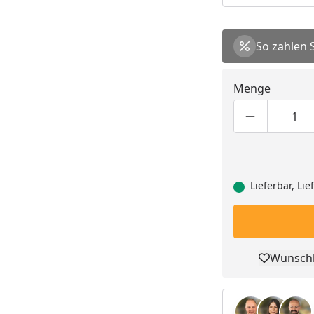
So zahlen 
Menge
Produktmen
Pro
Lieferbar, Li
Wunschl
Pro