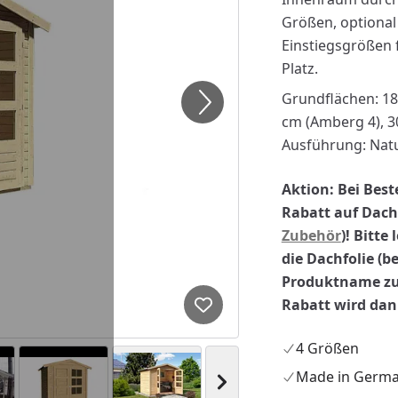
Größen, optional
Einstiegsgrößen 
Platz.
Grundflächen: 18
cm (Amberg 4), 3
Ausführung: Natu
Aktion: Bei Best
Rabatt auf Dachs
Zubehör
)! Bitte
die Dachfolie (b
Produktname zu
Rabatt wird da
Produkt zur Wunschliste hi
4 Größen
Made in Germ
Nächstes Bild anzeigen