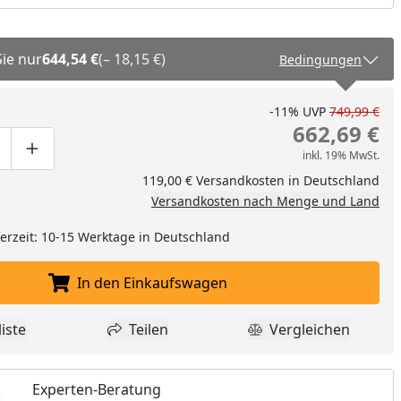
Sie nur
644,54 €
(– 18,15 €)
Bedingungen
-11%
UVP
749,99 €
662,69 €
inkl. 19% MwSt.
ge um eins verringern
duktmenge manuell eingeben
Produktmenge um eins erhöhen
119,00 € Versandkosten in Deutschland
Versandkosten nach Menge und Land
eferzeit: 10-15 Werktage in Deutschland
In den Einkaufswagen
In den Einkaufswagen legen
iste
Teilen
Vergleichen
dukt zur Wunschliste hinzufügen
Teilen
Produkt Vergle
Experten-Beratung