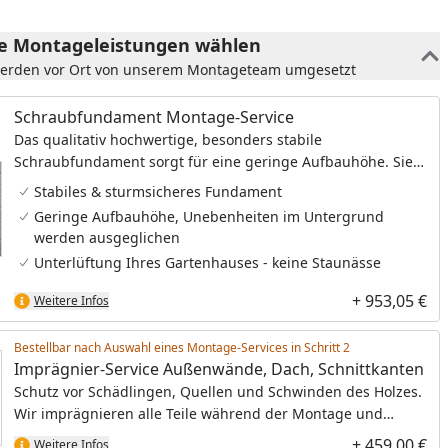
he Montageleistungen wählen
werden vor Ort von unserem Montageteam umgesetzt
Schraubfundament Montage-Service
Das qualitativ hochwertige, besonders stabile
Schraubfundament sorgt für eine geringe Aufbauhöhe. Sie
haben damit eine bequeme, niedrige Stufe und gleichzeitig
Stabiles & sturmsicheres Fundament
ein besonders langlebiges Fundament. Sie benötigen bei
Geringe Aufbauhöhe, Unebenheiten im Untergrund
dem Schraubfundament keine Gummi-Pads und
werden ausgeglichen
Sturmwinkel.
Unterlüftung Ihres Gartenhauses - keine Staunässe
+ 953,05 €
Weitere Infos
Bestellbar nach Auswahl eines Montage-Services in Schritt
Imprägnier-Service Außenwände, Dach, Schnittkanten
Schutz vor Schädlingen, Quellen und Schwinden des Holzes.
Wir imprägnieren alle Teile während der Montage und
schaffen so die optimale Grundlage für den Endanstrich.
+ 459,00 €
Weitere Infos