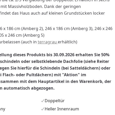
 mit Massivholzboden. Dank der geringen
findet das Haus auch auf kleinen Grundstücken locker
6 x 186 cm (Amberg 2), 246 x 186 cm (Amberg 3), 246 x 246
05 x 246 cm (Amberg 5)
rbelassen (auch in
terragrau
erhältlich)
ellung dieses Produkts bis 30.09.2026 erhalten Sie 50%
chindeln oder selbstklebende Dachfolie (siehe Reiter
 legen Sie hierfür die Schindeln (bei Satteldächern) oder
ei Flach- oder Pultdächern) mit "Aktion" im
sammen mit dem Hauptartikel in den Warenkorb, der
nn automatisch abgezogen.
nzufügen
Doppeltür
any
Heller Innenraum