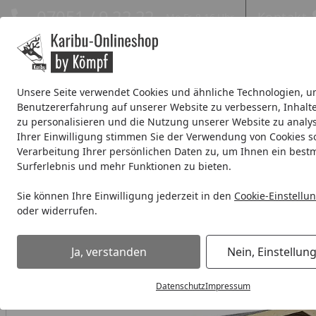
Hotline
07051 / 9 22 22
Kontakt
Mo-Fr. 8-16 Uhr
Kontakt
Eigene Montage-Teams
Unsere Seite verwendet Cookies und ähnliche Technologien, u
Benutzererfahrung auf unserer Website zu verbessern, Inhalt
Systemhaus
Blockbohlenhaus
Gartenhäuser Expresslie
zu personalisieren und die Nutzung unserer Website zu analys
Ihrer Einwilligung stimmen Sie der Verwendung von Cookies s
Wellness
% Sale %
Verarbeitung Ihrer persönlichen Daten zu, um Ihnen ein best
Surferlebnis und mehr Funktionen zu bieten.
Systemhaus
Systemhaus 19 mm
Karibu Woodfeeling Ga
Sie können Ihre Einwilligung jederzeit in den
Cookie-Einstellu
Startseite
oder widerrufen.
Ja, verstanden
Nein, Einstellun
Datenschutz
Impressum