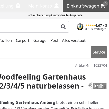
0
tellung
Mein Konto
Einkaufswagen
llung
Mein Konto
Einkaufswagen
Fachberatung & individuelle Angebote
4,67
/ 5
Produkt suchen
861 Bewertungen
avillon
Carport
Garage
Pool
Alles verstaut
Service
Artikel-Nr.:
1022704
Woodfeeling Gartenhaus
/3/4/5 naturbelassen -
feeling Gartenhaus Amberg
bietet einen sehr hellen
ie ca. 2/3 Verglasung der Doppeltür. Erhältlich in sechs