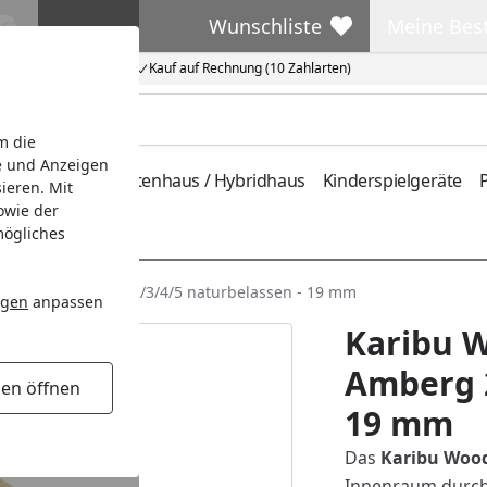
Wunschliste
Meine Bes
Wunschliste
Meine Beste
Kauf auf Rechnung (10 Zahlarten)
m die
e und Anzeigen
ferung
Metallgartenhaus / Hybridhaus
Kinderspielgeräte
P
ieren. Mit
owie der
mögliches
rtenhaus Amberg 2/3/4/5 naturbelassen - 19 mm
ngen
anpassen
Karibu 
Amberg 2
gen öffnen
19 mm
Das
Karibu Wood
Innenraum durch d