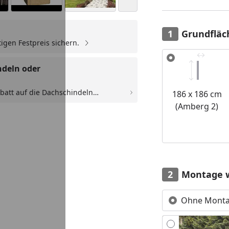
Grundfläc
igen Festpreis sichern.
Alle anzeigen (4)
Youtube-Video
Youtube-Video
Youtube-Video
ndeln oder
batt auf die Dachschindeln
186 x 186 cm
. selbstklebende Dachbahn. Der
(Amberg 2)
Montage 
Ohne Mont