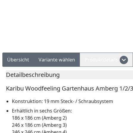
Rechnungskauf
Montageservice
Übersicht
Variante wählen
Produktdetails
Detailbeschreibung
Karibu Woodfeeling Gartenhaus Amberg 1/2/3
Konstruktion: 19 mm Steck- / Schraubsystem
Erhältlich in sechs Größen:
186 x 186 cm (Amberg 2)
246 x 186 cm (Amberg 3)
246 x 246 cm (Amberg 4)