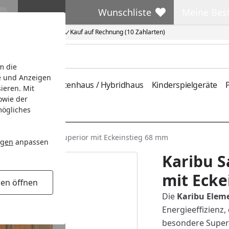
Wunschliste
Meine Bes
Wunschliste
Meine Beste
Kauf auf Rechnung (10 Zahlarten)
m die
e und Anzeigen
ferung
Metallgartenhaus / Hybridhaus
Kinderspielgeräte
P
ieren. Mit
owie der
mögliches
bu Sauna Ainur 3 Superior mit Eckeinstieg 68 mm
ngen
anpassen
Karibu S
mit Ecke
gen öffnen
Die
Karibu Elem
Energieeffizienz
besondere Superio