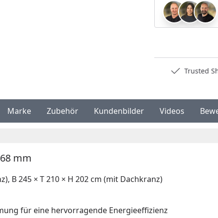
Deutschlands bester Händler
Trusted S
Marke
Zubehör
Kundenbilder
Videos
Bew
eg 68 mm
), B 245 × T 210 × H 202 cm (mit Dachkranz)
ng für eine hervorragende Energieeffizienz