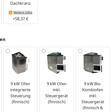
Dachkranz
Weitere Infos
+58,37 €
len
9 kW Ofen
9 kW Ofen
9 kW Bio-
integrierte
inkl.
Kombiofen
Steuerung
Steuergerät
inkl.
(finnisch)
(finnisch)
Steuergerät
(finnisch &