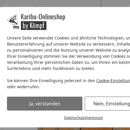
Hotline
07051 / 9 22 22
Kontakt
Mo-Fr. 8-16 Uhr
Kontakt
Eigene Montage-Teams
Unsere Seite verwendet Cookies und ähnliche Technologien, u
Benutzererfahrung auf unserer Website zu verbessern, Inhalt
Systemhaus
Blockbohlenhaus
Gartenhäuser Expresslie
zu personalisieren und die Nutzung unserer Website zu analys
Ihrer Einwilligung stimmen Sie der Verwendung von Cookies s
Wellness
% Sale %
Verarbeitung Ihrer persönlichen Daten zu, um Ihnen ein best
Surferlebnis und mehr Funktionen zu bieten.
Wellness
Elementsauna 68 mm
Superior Saunen
Kari
Sie können Ihre Einwilligung jederzeit in den
Cookie-Einstellu
Startseite
oder widerrufen.
Ja, verstanden
Nein, Einstellun
Datenschutz
Impressum