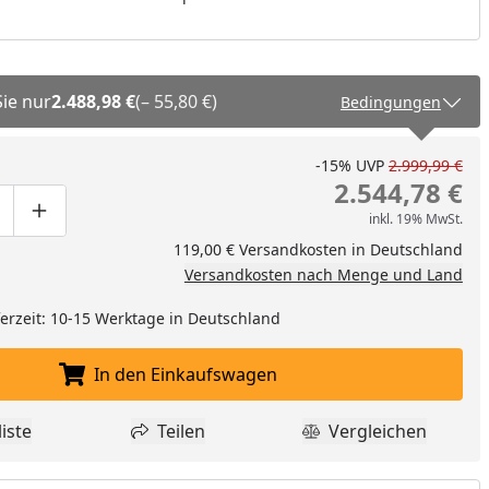
Sie nur
2.488,98 €
(– 55,80 €)
Bedingungen
-15%
UVP
2.999,99 €
2.544,78 €
inkl. 19% MwSt.
ge um eins verringern
duktmenge manuell eingeben
Produktmenge um eins erhöhen
119,00 € Versandkosten in Deutschland
Versandkosten nach Menge und Land
eferzeit: 10-15 Werktage in Deutschland
In den Einkaufswagen
In den Einkaufswagen legen
iste
Teilen
Vergleichen
dukt zur Wunschliste hinzufügen
Teilen
Produkt Vergle