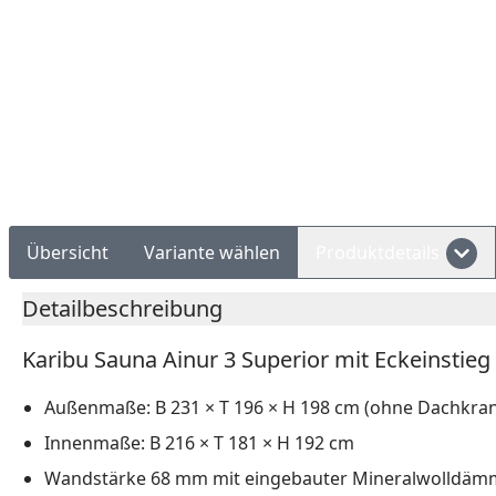
Rechnungskauf
Montageservice
Übersicht
Variante wählen
Produktdetails
Detailbeschreibung
Karibu Sauna Ainur 3 Superior mit Eckeinsti
Außenmaße: B 231 × T 196 × H 198 cm (ohne Dachkranz
Innenmaße: B 216 × T 181 × H 192 cm
Wandstärke 68 mm mit eingebauter Mineralwolldämmu