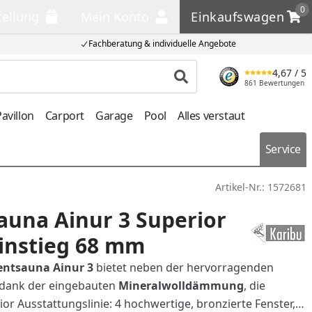
0
tellung
Mein Konto
Einkaufswagen
llung
Mein Konto
Einkaufswagen
Fachberatung & individuelle Angebote
4,67
/ 5
Produkt suchen
861 Bewertungen
avillon
Carport
Garage
Pool
Alles verstaut
Service
Artikel-Nr.:
1572681
auna Ainur 3 Superior
instieg 68 mm
entsauna Ainur 3
bietet neben der hervorragenden
, dank der eingebauten
Mineralwolldämmung
,
die
r Ausstattungslinie: 4 hochwertige, bronzierte Fenster,