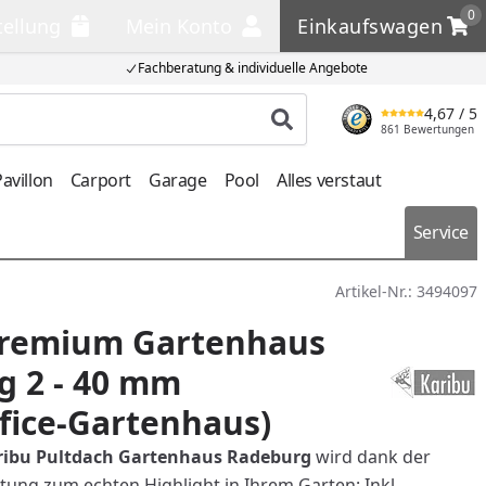
0
tellung
Mein Konto
Einkaufswagen
llung
Mein Konto
Einkaufswagen
Fachberatung & individuelle Angebote
4,67
/ 5
Produkt suchen
861 Bewertungen
avillon
Carport
Garage
Pool
Alles verstaut
Service
Artikel-Nr.:
3494097
Premium Gartenhaus
g 2 - 40 mm
fice-Gartenhaus)
ribu Pultdach Gartenhaus Radeburg
wird dank der
ung zum echten Highlight in Ihrem Garten: Inkl.