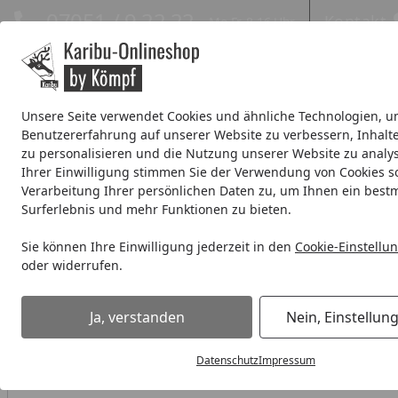
Hotline
07051 / 9 22 22
Kontakt
Mo-Fr. 8-16 Uhr
Kontakt
Eigene Montage-Teams
Unsere Seite verwendet Cookies und ähnliche Technologien, u
Benutzererfahrung auf unserer Website zu verbessern, Inhalt
Systemhaus
Blockbohlenhaus
Gartenhäuser Expresslie
zu personalisieren und die Nutzung unserer Website zu analys
Ihrer Einwilligung stimmen Sie der Verwendung von Cookies s
Wellness
% Sale %
Verarbeitung Ihrer persönlichen Daten zu, um Ihnen ein best
Surferlebnis und mehr Funktionen zu bieten.
Systemhaus
Systemhaus 38-40 mm
Karibu Premium Gar
Sie können Ihre Einwilligung jederzeit in den
Cookie-Einstellu
Startseite
oder widerrufen.
Ja, verstanden
Nein, Einstellun
Datenschutz
Impressum