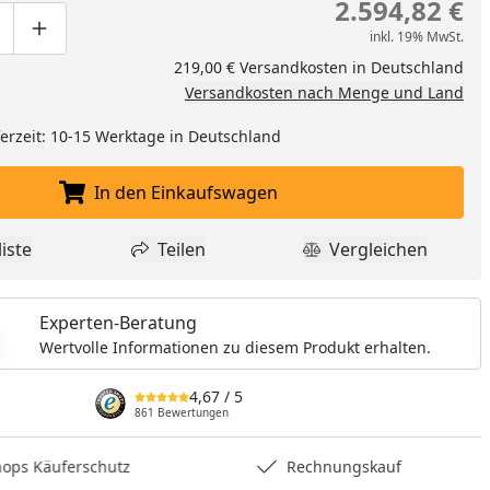
2.594,82 €
inkl. 19% MwSt.
ge um eins verringern
duktmenge manuell eingeben
Produktmenge um eins erhöhen
219,00 € Versandkosten in Deutschland
Versandkosten nach Menge und Land
eferzeit: 10-15 Werktage in Deutschland
In den Einkaufswagen
In den Einkaufswagen legen
iste
Teilen
Vergleichen
dukt zur Wunschliste hinzufügen
Teilen
Produkt Vergle
Experten-Beratung
Wertvolle Informationen zu diesem Produkt erhalten.
4,67
/ 5
861 Bewertungen
hops Käuferschutz
Rechnungskauf