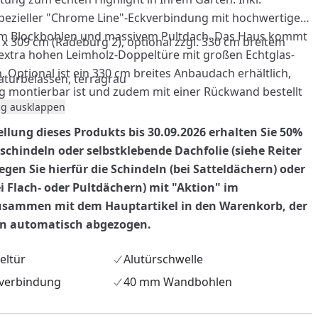
spezieller "Chrome Line"-Eckverbindung mit hochwertigem
m Blockbohlen und massivem Pultdach. Das Haus kommt
 x 309 cm (Radeburg 2), optional zzgl. 330 cm breitem
extra hohen Leimholz-Doppeltüre mit großen Echtglas-
. Optional ist ein 330 cm breites Anbaudach erhältlich,
turbelassen, terragrau
ig montierbar ist und zudem mit einer Rückwand bestellt
g ausklappen
ellung dieses Produkts bis 30.09.2026 erhalten Sie 50%
chindeln oder selbstklebende Dachfolie (siehe Reiter
 legen Sie hierfür die Schindeln (bei Satteldächern) oder
ei Flach- oder Pultdächern) mit "Aktion" im
sammen mit dem Hauptartikel in den Warenkorb, der
nzufügen
nn automatisch abgezogen.
eltür
Alutürschwelle
verbindung
40 mm Wandbohlen