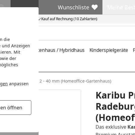
Wunschliste
Meine Bes
Wunschliste
Meine Beste
Kauf auf Rechnung (10 Zahlarten)
m die
e und Anzeigen
ferung
Metallgartenhaus / Hybridhaus
Kinderspielgeräte
P
ieren. Mit
owie der
mögliches
tenhaus Radeburg 2 - 40 mm (Homeoffice-Gartenhaus)
ngen
anpassen
Karibu 
Radebur
gen öffnen
(Homeof
Das exklusive
Ka
Premium Ausstatt