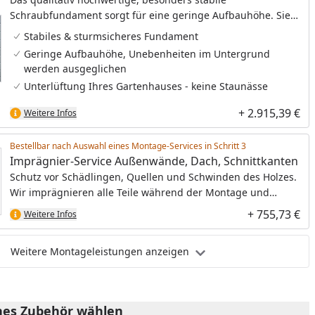
Schraubfundament sorgt für eine geringe Aufbauhöhe. Sie
haben damit eine bequeme, niedrige Stufe und gleichzeitig
Stabiles & sturmsicheres Fundament
ein besonders langlebiges Fundament. Sie benötigen bei
Geringe Aufbauhöhe, Unebenheiten im Untergrund
dem Schraubfundament keine Gummi-Pads und
werden ausgeglichen
Sturmwinkel.
Unterlüftung Ihres Gartenhauses - keine Staunässe
+ 2.915,39 €
Weitere Infos
Bestellbar nach Auswahl eines Montage-Services in Schritt
Imprägnier-Service Außenwände, Dach, Schnittkanten
Schutz vor Schädlingen, Quellen und Schwinden des Holzes.
Wir imprägnieren alle Teile während der Montage und
schaffen so die optimale Grundlage für den Endanstrich.
+ 755,73 €
Weitere Infos
Weitere Montageleistungen anzeigen
es Zubehör wählen