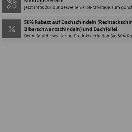
Montage-Service
Jetzt Infos zur bundesweiten Profi-Montage zum günst
50% Rabatt auf Dachschindeln (Rechteckschi
Biberschwanzschindeln) und Dachfolie!
Beim Kauf dieses Karibu Produkts erhalten Sie 50% Ra
(Rechteckschindeln oder Biberschwanzschindeln) bzw
Rabatt wird im Warenkorb automatisch abgezogen.