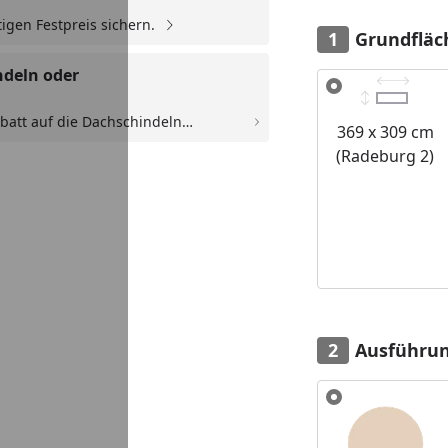
igen Festpreis sichern.
Grundfläc
ndeln oder
Alle anzeigen (3)
batt auf die Dachschindeln
369 x 309 cm
. selbstklebende Dachbahn. Der
(Radeburg 2)
Ausführu
Alle anzeigen (2)