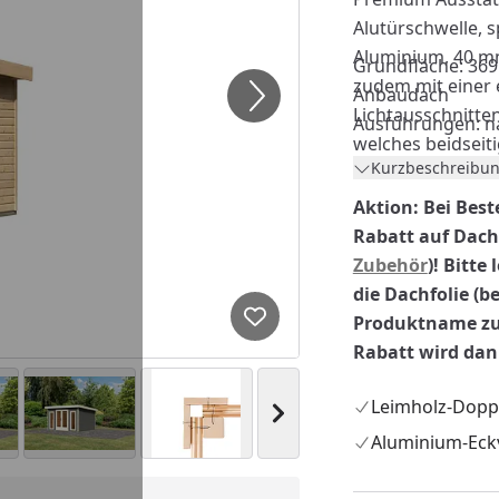
Alutürschwelle, 
Aluminium, 40 m
Grundfläche: 369
zudem mit einer 
Anbaudach
Lichtausschnitten
Ausführungen: na
welches beidseit
Kurzbeschreibun
werden kann.
Aktion: Bei Best
Rabatt auf Dachs
Zubehör
)! Bitte
die Dachfolie (b
Produktname zu
Produkt zur Wunschliste hi
Rabatt wird da
Leimholz-Dopp
Nächstes Bild anzeigen
Aluminium-Eck