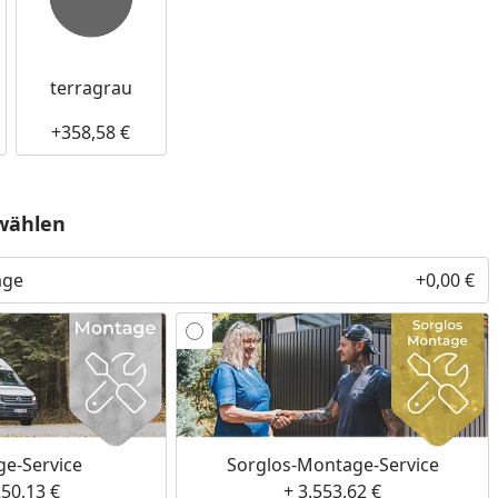
terragrau
+358,58 €
wählen
age
+0,00 €
e-Service
Sorglos-Montage-Service
250,13 €
+ 3.553,62 €