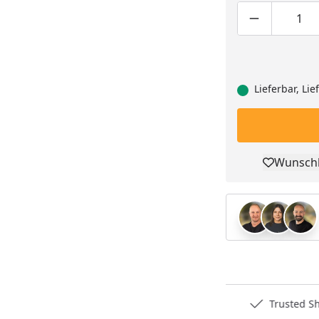
Produktmen
Pro
Lieferbar, Li
Wunschl
Pro
Deutschlands bester Händler
Trusted S