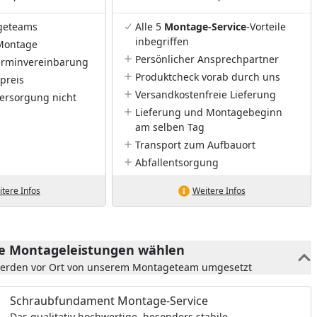
geteams
Alle 5
Montage-Service
-Vorteile
inbegriffen
Montage
Persönlicher Ansprechpartner
Terminvereinbarung
Produktcheck vorab durch uns
preis
Versandkostenfreie Lieferung
ersorgung nicht
Lieferung und Montagebeginn
am selben Tag
Transport zum Aufbauort
Abfallentsorgung
tere Infos
Weitere Infos
he Montageleistungen wählen
werden vor Ort von unserem Montageteam umgesetzt
Schraubfundament Montage-Service
Das qualitativ hochwertige, besonders stabile