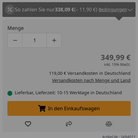
So zahlen Sie nur
338,09 €
(– 11,90 €)
Bedingungen
Menge
Produktmenge um eins verringern
Produktmenge manuell eingeben
Produktmenge um eins erhöhen
349,99 €
inkl. 19% MwSt.
119,00 € Versandkosten in Deutschland
Versandkosten nach Menge und Land
Lieferbar, Lieferzeit: 10-15 Werktage in Deutschland
In den Einkaufswagen
In den Einkaufswagen legen
Produkt zur Wunschliste hinzufügen
Teilen
Produkt Ver
Artikel-Nr.: 3494011