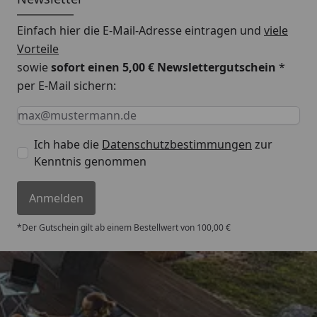
Einfach hier die E-Mail-Adresse eintragen und
viele
Vorteile
sowie
sofort einen 5,00 € Newslettergutschein
*
per E-Mail sichern:
Keine Eingabe erforderlich
Eingabe erforderlich
E-Mail *
Ich habe die
Datenschutzbestimmungen
zur
Kenntnis genommen
Anmelden
*Der Gutschein gilt ab einem Bestellwert von 100,00 €
Trusted Shops