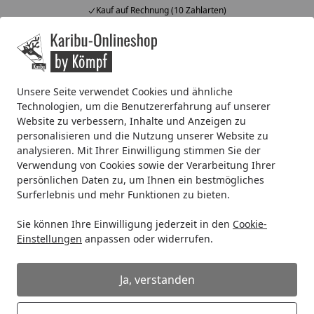
Kauf auf Rechnung (10 Zahlarten)
Alle Produkte
Mein Konto
Wunschl
Ein
4,67
/ 5
Suchen
Unsere Seite verwendet Cookies und ähnliche
Technologien, um die Benutzererfahrung auf unserer
Systemhaus
Zubehör für Systemhäuser
Fußböden
Fuß
Website zu verbessern, Inhalte und Anzeigen zu
Startseite
personalisieren und die Nutzung unserer Website zu
Fußboden für Karibu Gartenhaus
analysieren. Mit Ihrer Einwilligung stimmen Sie der
Radeburg 1/2/3/4
Verwendung von Cookies sowie der Verarbeitung Ihrer
persönlichen Daten zu, um Ihnen ein bestmögliches
Surferlebnis und mehr Funktionen zu bieten.
Sie können Ihre Einwilligung jederzeit in den
Cookie-
Einstellungen
anpassen oder widerrufen.
Ja, verstanden