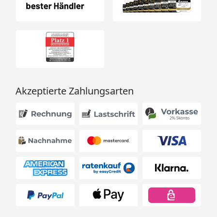
und besonderen Service-
Leistungen zum Festpreis
Die Montage der
Fühlerleitungen/Silikonkabel
erfolgt im sichtbaren
Bereich. Kabelkanäle
können bauseits
angebracht werden.
Akzeptierte Zahlungsarten
Weitere Informationen
Optionale Erweiterungen (siehe Reiter "Zubehör"):
Rückenlehnen und Bankblenden Set 2 (bauseitige
Anpassungen notwendig)
Feuchtigkeitssperre / Gummigranulat Unterleg-
Pads
Sturmwinkel / Sturmanker
Lüftungs- und Nagetierschutzgitter