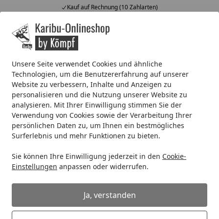
Kauf auf Rechnung (10 Zahlarten)
Alle Produkte
Mein Konto
Wunschl
Ein
4,67
/ 5
Suchen
Unsere Seite verwendet Cookies und ähnliche
Technologien, um die Benutzererfahrung auf unserer
Wellness
Außenbereich
Gartensauna
Karibu Gartens
Website zu verbessern, Inhalte und Anzeigen zu
Startseite
personalisieren und die Nutzung unserer Website zu
Karibu Gartensauna Saunahaus
analysieren. Mit Ihrer Einwilligung stimmen Sie der
Caapi 4
Verwendung von Cookies sowie der Verarbeitung Ihrer
persönlichen Daten zu, um Ihnen ein bestmögliches
4
(1 Bewertung)
Surferlebnis und mehr Funktionen zu bieten.
Sie können Ihre Einwilligung jederzeit in den
Cookie-
Einstellungen
anpassen oder widerrufen.
Ja, verstanden