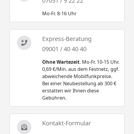
07051 / 9 22 22
Schindeln (bei Satteldächern) oder die Dachfolie
(bei Flach- oder Pultdächern) mit "Aktion" im
Mo-Fr. 8-16 Uhr
Produktname zusammen mit dem Hauptartikel in
den Warenkorb, der Rabatt wird dann
automatisch abgezogen.
Express-Beratung
09001 / 40 40 40
Ohne Wartezeit
. Mo-Fr. 10-15 Uhr.
0,69 €/Min. aus dem Festnetz, ggf.
abweichende Mobilfunkpreise.
Bei einer Neubestellung ab 300 €
erstatten wir Ihnen diese
Gebühren.
Kontakt-Formular