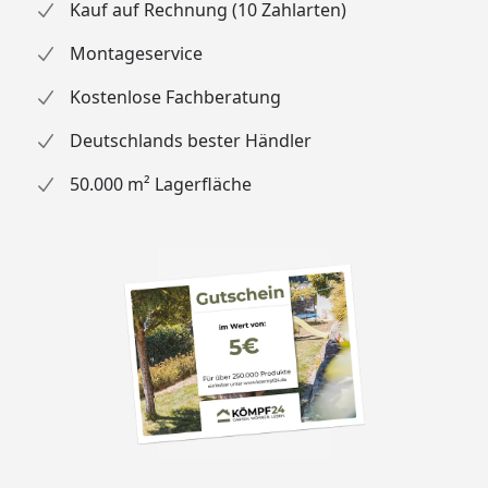
Kauf auf Rechnung (10 Zahlarten)
rechts und links
anschlagbar
Montageservice
Fenster
Aus Wärmeschutzgründen
Kostenlose Fachberatung
nicht empfehlenswert
Deutschlands bester Händler
Ofen
Optional stehen Ihnen diese
50.000 m² Lagerfläche
Öfen zur Auswahl:
9 kW Ofen mit integrierter
Steuerung
9 kW Ofen mit externer
Steuerung
9 kW Bio-Kombiofen mit
externer Steuerung
Silikonkabelbedarf
9 kW Ofen mit integrierter
(rechts sehen Sie
Steuerung -
die Nummern,
Silikonkabel
Nr. 2
diese finden Sie im
9 kW Ofen mit externer