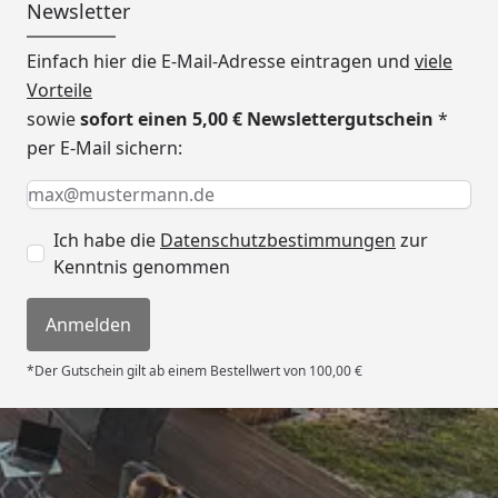
Reiter Zubehör)
Steuerung -
Newsletter
Silikonkabel
Nr. 1 + 2
9 kW Bio-Kombiofen mit
Einfach hier die E-Mail-Adresse eintragen und
viele
externer Steuerung -
Vorteile
Silikonkabel
Nr. 2 +3
sowie
sofort einen 5,00 € Newslettergutschein
*
Saunaleuchte Classic /
per E-Mail sichern:
Premium / Modern -
Keine Eingabe erforderlich
Eingabe erforderlich
E-Mail *
Silikonkabel
Nr. 4
Lieferung
Inklusive
Ich habe die
Datenschutzbestimmungen
zur
Befestigungsmaterial und
Kenntnis genommen
Montageanleitung
Anmelden
Empfohlene
Selbstklebende Dachbahn
Dacheindeckung
auf Bitumenbasis
*Der Gutschein gilt ab einem Bestellwert von 100,00 €
Bedarf Bahnen: 2 Rollen
Aluminium
Blendenabdeckung für
Front und Seite, Bedarf:
Trusted Shops
4 Stück