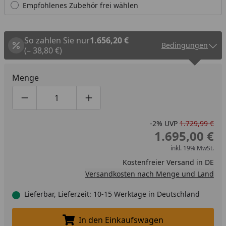
Empfohlenes Zubehör frei wählen
So zahlen Sie nur
1.656,20 €
Bedingungen
(– 38,80 €)
Menge
Produktmenge um eins verringern
Produktmenge manuell eingeben
Produktmenge um eins erhöhen
-2%
UVP
1.729,99 €
1.695,00 €
inkl. 19% MwSt.
Kostenfreier Versand in DE
Versandkosten nach Menge und Land
Lieferbar, Lieferzeit: 10-15 Werktage in Deutschland
In den Einkaufswagen
In den Einkaufswagen legen