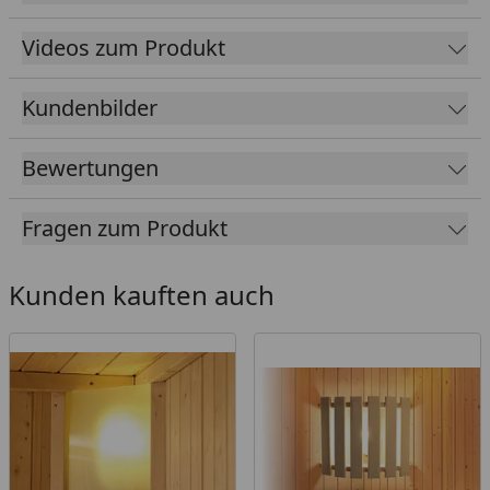
Das im Zubehör optional erhältliche "Karibu
Videos zum Produkt
Rückenlehne und Bankblende Premium Set 2" ist
nur mit bauseitigen Anpassungen möglich (die
Kundenbilder
Rückenlehne ist passend, die Bankblenden müssen
bauseits angepasst werden)
Bewertungen
Diese Modellreihe ist auch mit Energiespartüre
erhältlich:
zu den Produkten
Fragen zum Produkt
Tipp: Unter folgendem
Link
finden Sie unseren
Kaufberater
, der Ihnen erklärt, welches Zubehör
für Ihren Saunakauf erforderlich ist und welches
Kunden kauften auch
Zubehör Sie optional wählen können, um ein
optimales Saunaerlebnis zu erhalten.
Außenmaß (Breite
231 x 196 cm
x Tiefe)
Dachstand
B 267 x T 227 cm