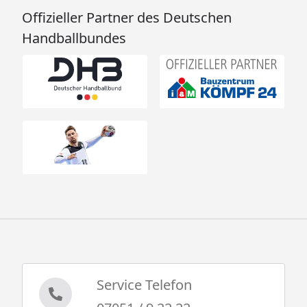
Offizieller Partner des Deutschen
Karibu Gartensauna Saunahaus Caapi 4
Handballbundes
Montageanleitung
Karibu Montageanleitung 9 kw Ofen mit
integr. Steuerung
Karibu Montageanleitung 9 kw Ofen
Karibu Montageanleitung 9 kw Bio-
Kombiofen
Karibu Steuergerät Easy Montageanleitung
Karibu Steuergerät Schutzkasten
Montageanleitung
Aktion: Bei Bestellung dieses Produkts bis
30.09.2026 erhalten Sie 50% Rabatt auf
Dachschindeln oder selbstklebende Dachfolie
Service Telefon
(siehe Reiter
Zubehör
)! Bitte legen Sie hierfür die