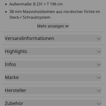
Außenmaße: B 231 × T 196 cm
38 mm Massivholzbohlen aus nordischer Fichte im
Steck-/ Schraubsystem
Inkl. Steuergerät-Schutzkasten (außer bei
Mehr anzeigen
Varianten "ohne Ofen")
Versandinformationen
Massivholzdach
Massivholzboden mit Nut und Feder,
Highlights
Unterkonstruktion aus imprägnierten
Bodenbalken
Infos
Klarglas Saunatür mit Einscheibensicherheitsglas
Inkl. Ofenschutzgitter
Marke
Lieferung ohne gedämmte Zwischendecke / max.
Temperatur 75°-100°C
Hersteller
Die Montage der Fühlerleitungen/Silikonkabel
erfolgt im sichtbaren Bereich. Kabelkanäle sind
Zubehör
optional erhältlich (siehe Reiter "Zubehör")