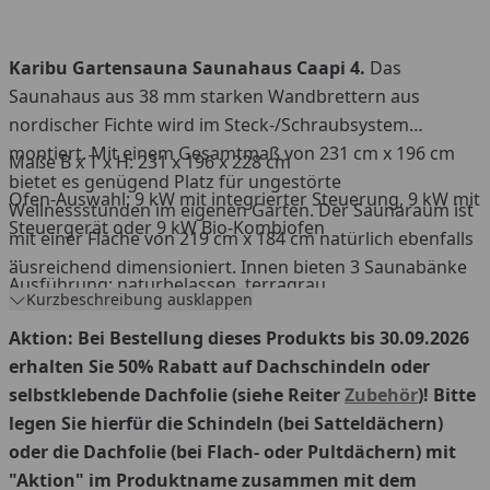
(Rechteckschindeln oder Biberschwanzschindeln)
bzw. selbstklebende Dachbahn. Der Rabatt wird
im Warenkorb automatisch abgezogen.
Karibu Gartensauna Saunahaus Caapi 4.
Das
Saunahaus aus 38 mm starken Wandbrettern aus
nordischer Fichte wird im Steck-/Schraubsystem
montiert. Mit einem Gesamtmaß von 231 cm x 196 cm
Maße B x T x H: 231 x 196 x 228 cm
bietet es genügend Platz für ungestörte
Ofen-Auswahl: 9 kW mit integrierter Steuerung, 9 kW mit
Wellnessstunden im eigenen Garten. Der Saunaraum ist
Steuergerät oder 9 kW Bio-Kombiofen
mit einer Fläche von 219 cm x 184 cm natürlich ebenfalls
ausreichend dimensioniert. Innen bieten 3 Saunabänke
Ausführung: naturbelassen, terragrau
Platz zur Entspannung.
Kurzbeschreibung ausklappen
Aktion: Bei Bestellung dieses Produkts bis 30.09.2026
erhalten Sie 50% Rabatt auf Dachschindeln oder
selbstklebende Dachfolie (siehe Reiter
Zubehör
)! Bitte
legen Sie hierfür die Schindeln (bei Satteldächern)
oder die Dachfolie (bei Flach- oder Pultdächern) mit
"Aktion" im Produktname zusammen mit dem