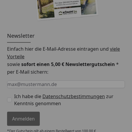
Newsletter
Einfach hier die E-Mail-Adresse eintragen und
viele
Vorteile
sowie
sofort einen 5,00 € Newslettergutschein
*
per E-Mail sichern:
Keine Eingabe erforderlich
Eingabe erforderlich
E-Mail *
Ich habe die
Datenschutzbestimmungen
zur
Kenntnis genommen
Anmelden
*Der Gutschein gilt ab einem Bestellwert von 100,00 €