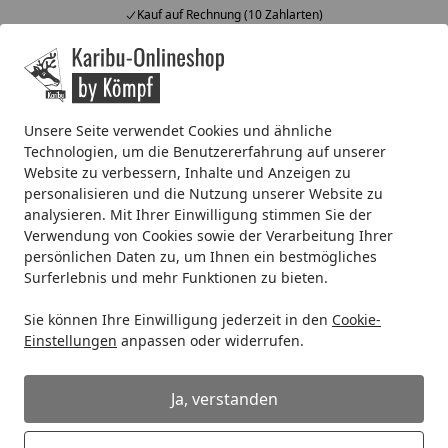
Kauf auf Rechnung (10 Zahlarten)
Alle Produkte
Mein Konto
Wunschl
Ein
4,67
/ 5
Suchen
Unsere Seite verwendet Cookies und ähnliche
Technologien, um die Benutzererfahrung auf unserer
Wellness
Zubehör für Saunen
Saunaausstattung
Kari
Website zu verbessern, Inhalte und Anzeigen zu
Startseite
personalisieren und die Nutzung unserer Website zu
Karibu Ersatzteil Glaselement für
analysieren. Mit Ihrer Einwilligung stimmen Sie der
Irava 3 - ID 47717
Verwendung von Cookies sowie der Verarbeitung Ihrer
persönlichen Daten zu, um Ihnen ein bestmögliches
Surferlebnis und mehr Funktionen zu bieten.
Sie können Ihre Einwilligung jederzeit in den
Cookie-
Einstellungen
anpassen oder widerrufen.
Ja, verstanden