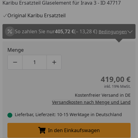
Karibu Ersatzteil Glaselement für Irava 3 - ID 47717
Original Karibu Ersatzteil
So zahlen Sie nur
405,72 €
(– 13,28 €)
Bedingungen
Menge
Produktmenge um eins verringern
Produktmenge manuell eingeben
Produktmenge um eins erhöhen
419,00 €
inkl. 19% MwSt.
Kostenfreier Versand in DE
Versandkosten nach Menge und Land
Lieferbar, Lieferzeit: 10-15 Werktage in Deutschland
In den Einkaufswagen
In den Einkaufswagen legen