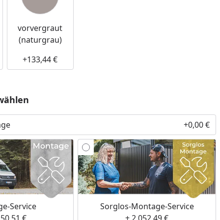
vorvergraut
(naturgrau)
+133,44 €
wählen
age
+0,00 €
e-Service
Sorglos-Montage-Service
250,51 €
+ 2.052,49 €