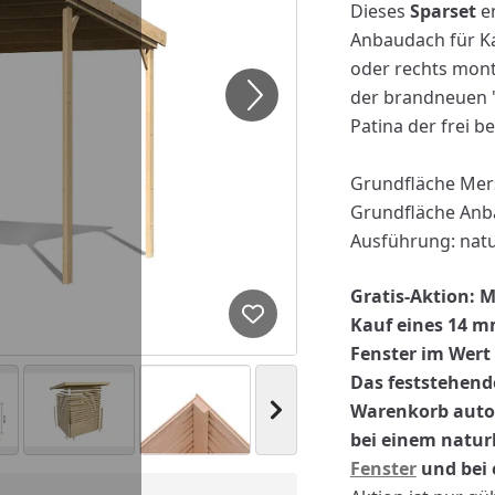
Dieses
Sparset
en
Anbaudach für Ka
oder rechts mont
der brandneuen "
Patina der frei 
Grundfläche Mers
Grundfläche Anb
Ausführung: natu
Gratis-Aktion:
M
Kauf eines 14 m
Produkt zur Wunschliste hi
Fenster im Wert 
Das feststehend
Warenkorb autom
Nächstes Bild anzeigen
bei einem natu
Fenster
und bei