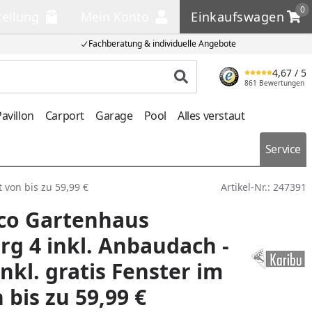
0
tellung
Mein Konto
Einkaufswagen
llung
Mein Konto
Einkaufswagen
Fachberatung & individuelle Angebote
4,67
/ 5
Produkt suchen
861 Bewertungen
avillon
Carport
Garage
Pool
Alles verstaut
Service
 von bis zu 59,99 €
Artikel-Nr.:
247391
Eco Gartenhaus
g 4 inkl. Anbaudach -
nkl. gratis Fenster im
 bis zu 59,99 €