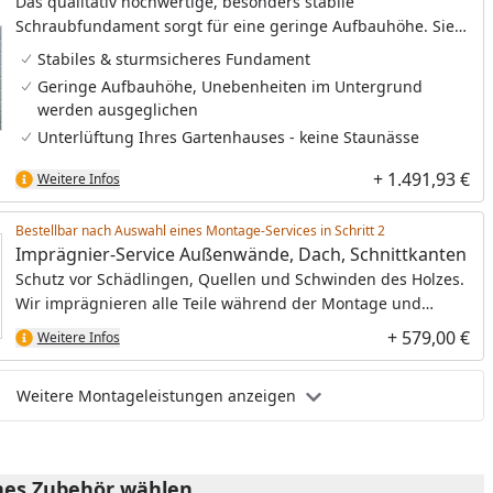
Das qualitativ hochwertige, besonders stabile
Schraubfundament sorgt für eine geringe Aufbauhöhe. Sie
haben damit eine bequeme, niedrige Stufe und gleichzeitig
Stabiles & sturmsicheres Fundament
ein besonders langlebiges Fundament. Sie benötigen bei
Geringe Aufbauhöhe, Unebenheiten im Untergrund
dem Schraubfundament keine Gummi-Pads und
werden ausgeglichen
Sturmwinkel.
Unterlüftung Ihres Gartenhauses - keine Staunässe
+ 1.491,93 €
Weitere Infos
Bestellbar nach Auswahl eines Montage-Services in Schritt
Imprägnier-Service Außenwände, Dach, Schnittkanten
Schutz vor Schädlingen, Quellen und Schwinden des Holzes.
Wir imprägnieren alle Teile während der Montage und
schaffen so die optimale Grundlage für den Endanstrich.
+ 579,00 €
Weitere Infos
Weitere Montageleistungen anzeigen
es Zubehör wählen