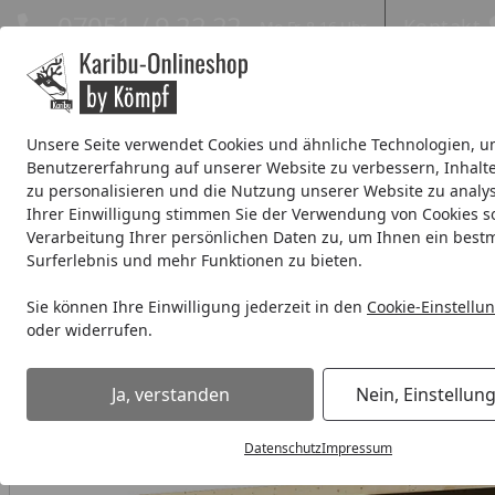
Hotline
07051 / 9 22 22
Kontakt
Mo-Fr. 8-16 Uhr
Kontakt
Eigene Montage-Teams
Unsere Seite verwendet Cookies und ähnliche Technologien, u
Benutzererfahrung auf unserer Website zu verbessern, Inhalt
Systemhaus
Blockbohlenhaus
Gartenhäuser Expresslie
zu personalisieren und die Nutzung unserer Website zu analys
Ihrer Einwilligung stimmen Sie der Verwendung von Cookies s
Wellness
% Sale %
Verarbeitung Ihrer persönlichen Daten zu, um Ihnen ein best
Surferlebnis und mehr Funktionen zu bieten.
Systemhaus
Systemhaus 14 mm
Karibu Eco Gartenhaus M
Sie können Ihre Einwilligung jederzeit in den
Cookie-Einstellu
Startseite
oder widerrufen.
Ja, verstanden
Nein, Einstellun
Datenschutz
Impressum