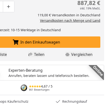
887,82 €
inkl. 19% MwSt.
ge um eins verringern
duktmenge manuell eingeben
Produktmenge um eins erhöhen
119,00 € Versandkosten in Deutschland
Versandkosten nach Menge und Land
eferzeit: 10-15 Werktage in Deutschland
In den Einkaufswagen
In den Einkaufswagen legen
iste
Teilen
Vergleichen
dukt zur Wunschliste hinzufügen
Teilen
Produkt Vergle
Online
Experten-Beratung
Anrufen, beraten lassen und telefonisch bestellen.
4,67
/ 5
861 Bewertungen
hops Käuferschutz
Rechnungskauf