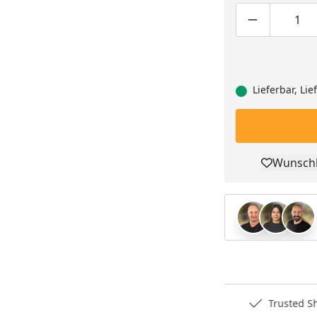
Produktmen
Pro
Lieferbar, Li
Wunschl
Pro
Deutschlands bester Händler
Trusted S