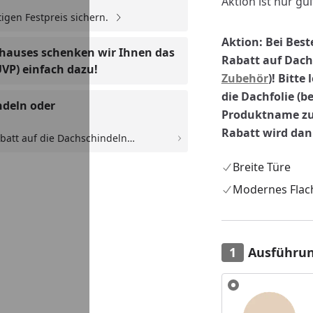
Aktion ist nur gül
igen Festpreis sichern.
Aktion: Bei Best
nhauses schenken wir Ihnen das
Rabatt auf Dachs
UVP) einfach dazu!
Zubehör
)! Bitte
die Dachfolie (b
ndeln oder
Produktname zu
Rabatt wird da
batt auf die Dachschindeln
. selbstklebende Dachbahn. Der
Breite Türe
Modernes Flac
Ausführu
Alle anzeigen (2)