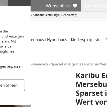
Wunschliste
Meine Bes
Wunschliste
Meine Beste
Kauf auf Rechnung (10 Zahlarten)
m die
e und Anzeigen
ferung
Metallgartenhaus / Hybridhaus
Kinderspielgeräte
P
ieren. Mit
owie der
mögliches
erseburg 4 inkl. Anbaudach - Sparset inkl. gratis Fenster im Wert
ngen
anpassen
Karibu 
Mersebur
gen öffnen
Sparset i
Wert von