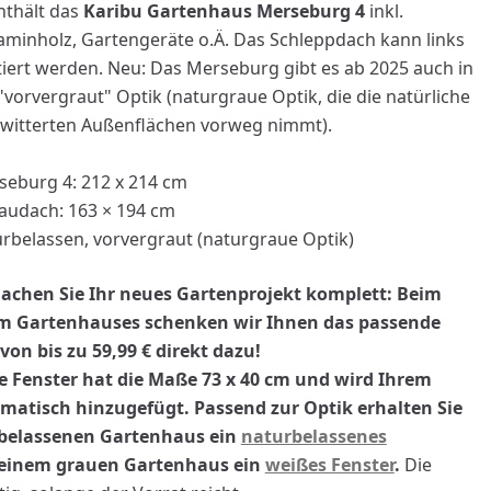
thält das
Karibu Gartenhaus Merseburg 4
inkl.
minholz, Gartengeräte o.Ä. Das Schleppdach kann links
iert werden. Neu: Das Merseburg gibt es ab 2025 auch in
vorvergraut" Optik (naturgraue Optik, die die natürliche
bewitterten Außenflächen vorweg nimmt).
eburg 4: 212 x 214 cm
audach: 163 × 194 cm
rbelassen, vorvergraut (naturgraue Optik)
achen Sie Ihr neues Gartenprojekt komplett: Beim
m Gartenhauses schenken wir Ihnen das passende
nzufügen
von bis zu 59,99 € direkt dazu!
e Fenster hat die Maße
73 x 40 cm
und wird Ihrem
atisch hinzugefügt. Passend zur Optik erhalten Sie
rbelassenen Gartenhaus ein
naturbelassenes
 einem grauen Gartenhaus ein
weißes Fenster
.
Die