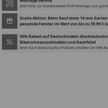
Montage-Service
Jetzt Infos zur bundesweiten Profi-Montage zum günst
Gratis-Aktion: Beim Kauf eines 14 mm Garte
passende Fenster im Wert von bis zu 59,99 € (
50% Rabatt auf Dachschindeln (Rechteckschi
Biberschwanzschindeln) und Dachfolie!
Beim Kauf dieses Karibu Produkts erhalten Sie 50% Ra
(Rechteckschindeln oder Biberschwanzschindeln) bzw
Rabatt wird im Warenkorb automatisch abgezogen.