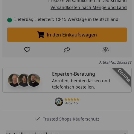
119,00 € Versandkosten in Deutschland
Versandkosten nach Menge und Land
Lieferbar, Lieferzeit: 10-15 Werktage in Deutschland
In den Einkaufswagen
In den Einkaufswagen legen
Produkt zur Wunschliste hinzufügen
Teilen
Produkt Ver
Artikel-Nr.: 2858388
Online
Experten-Beratung
Anrufen, beraten lassen und
telefonisch bestellen.
4,67
/ 5
Trusted Shops Käuferschutz