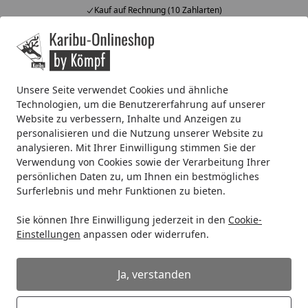
Kauf auf Rechnung (10 Zahlarten)
Alle Produkte
Mein Konto
Wunschl
Ein
4,67
/ 5
Suchen
Unsere Seite verwendet Cookies und ähnliche
Technologien, um die Benutzererfahrung auf unserer
Systemhaus
Zubehör für Systemhäuser
Fußböden
Fuß
Website zu verbessern, Inhalte und Anzeigen zu
Startseite
personalisieren und die Nutzung unserer Website zu
Fußboden für Karibu Gartenhaus
analysieren. Mit Ihrer Einwilligung stimmen Sie der
Mühlentrup 2
Verwendung von Cookies sowie der Verarbeitung Ihrer
persönlichen Daten zu, um Ihnen ein bestmögliches
Surferlebnis und mehr Funktionen zu bieten.
Sie können Ihre Einwilligung jederzeit in den
Cookie-
Einstellungen
anpassen oder widerrufen.
Ja, verstanden