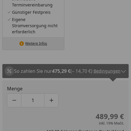
Terminvereinbarung
Günstiger Festpreis
Eigene
Stromversorgung nicht
erforderlich
Weitere Infos
So zahlen Sie nur
475,29 €
(– 14,70 €)
Bedingungen
Menge
Produktmenge um eins verringern
Produktmenge manuell eingeben
Produktmenge um eins erhöhen
489,99 €
inkl. 19% MwSt.