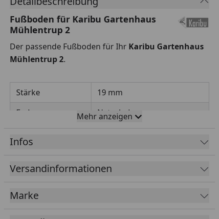
Detailbeschreibung
Fußboden für Karibu Gartenhaus
Mühlentrup 2
Der passende Fußboden für Ihr
Karibu Gartenhaus
Mühlentrup 2
.
Stärke
19 mm
Farbe
Naturbelassen
Mehr anzeigen
Material
Massives Fichtenholz
Infos
Unterleger
6 x 4 cm
(inklusive)
kesseldruckimprägniert
Versandinformationen
Marke
Der Fußboden kann vor oder nach erfolgter Montage
des Hauses verbaut werden.