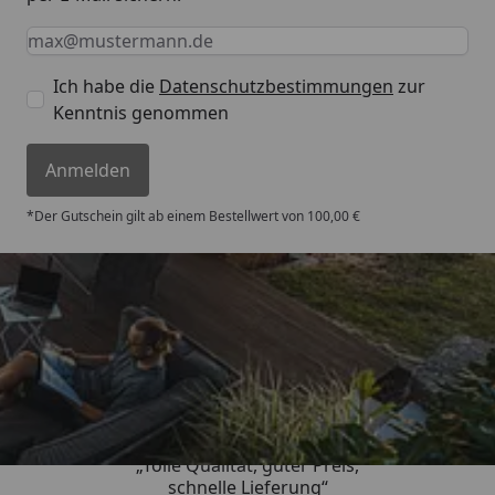
Keine Eingabe erforderlich
Eingabe erforderlich
E-Mail *
Ich habe die
Datenschutzbestimmungen
zur
Kenntnis genommen
Anmelden
*Der Gutschein gilt ab einem Bestellwert von 100,00 €
Trusted Shops
4,67
/ 5
„Tolle Qualität, guter Preis,
schnelle Lieferung“