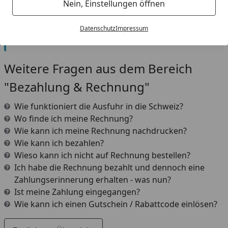
Nein, Einstellungen öffnen
Vorkasse gewählt haben erscheint auf Ihrem
Kontoauszug
"Mollie", oder "Stichting Mollie
Datenschutz
Impressum
Payments"
Weitere Fragen aus dem Bereich
"Bezahlung & Rechnung"
Wie funktioniert die Ausfuhr in die Schweiz?
Wo finde ich meine Rechnung?
Wie kann ich meine Rechnung nachdrucken?
Wie kann ich bezahlen?
Wieso kann ich nicht auf Rechnung bestellen?
Ich habe die Rechnung bezahlt und dennoch eine
Zahlungserinnerung erhalten - was nun?
Ist meine Zahlung eingegangen?
Wie kann ich einen Gutschein / Rabattcode einlösen?