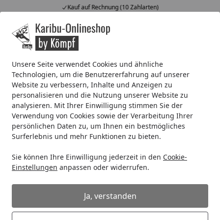
Kauf auf Rechnung (10 Zahlarten)
Alle Produkte
Mein Konto
Wunschl
Ein
4,67
/ 5
Suchen
Unsere Seite verwendet Cookies und ähnliche
Technologien, um die Benutzererfahrung auf unserer
Was ist Mollie?
Website zu verbessern, Inhalte und Anzeigen zu
Startseite
personalisieren und die Nutzung unserer Website zu
Was ist Mollie?
analysieren. Mit Ihrer Einwilligung stimmen Sie der
Verwendung von Cookies sowie der Verarbeitung Ihrer
Mollie verarbeitet Online-Zahlungen für Onlineshops
persönlichen Daten zu, um Ihnen ein bestmögliches
und andere Organisationen. Mollie wickelt lediglich den
Surferlebnis und mehr Funktionen zu bieten.
Zahlungsverkehr zwischen Ihnen und uns ab und kann
Ihnen deshalb nicht bei Fragen zu Ihrer Bestellung
Sie können Ihre Einwilligung jederzeit in den
Cookie-
weiterhelfen. Bei Fragen oder Beschwerden in Bezug auf
Einstellungen
anpassen oder widerrufen.
Ihre Bestellung wenden Sie sich bitte zuerst an uns.
Ja, verstanden
Gut zu wissen:
Wenn Sie die Zahlungsart