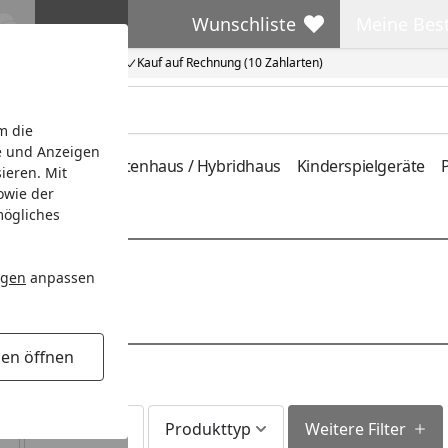
Wunschliste
Meine Bes
Wunschliste
Meine Beste
Kauf auf Rechnung (10 Zahlarten)
m die
e und Anzeigen
ferung
Metallgartenhaus / Hybridhaus
Kinderspielgeräte
P
ieren. Mit
owie der
mögliches
ngen
anpassen
gen öffnen
Lieferzeit
Produkttyp
Weitere Filter