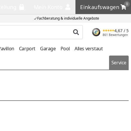
0
tellung
Mein Konto
Einkaufswagen
llung
Mein Konto
Einkaufswagen
Fachberatung & individuelle Angebote
4,67
/ 5
Produkt suchen
861 Bewertungen
avillon
Carport
Garage
Pool
Alles verstaut
Service