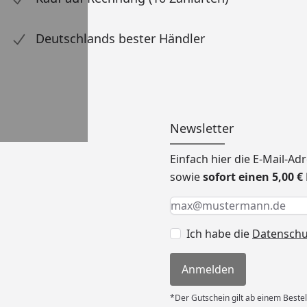
Deutschlands bester Händler
Newsletter
Einfach hier die E-Mail-A
sowie
sofort einen 5,00 
Keine Eingabe erforderlic
Eingabe erforderlich
E-Mail *
Ich habe die
Datensch
Anmelden
*Der Gutschein gilt ab einem Bestel