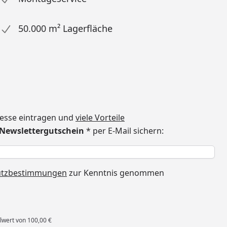
50.000 m² Lagerfläche
dresse eintragen und
viele Vorteile
€ Newslettergutschein
* per E-Mail sichern:
h
utzbestimmungen
zur Kenntnis genommen
lwert von 100,00 €