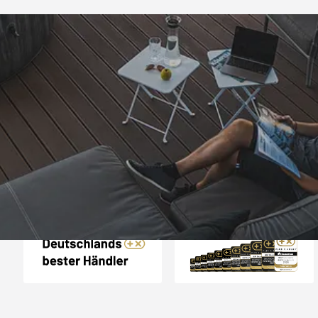
Trusted Shops
„Tolle Qualität, gu
schnelle Lief
4,67
/ 5
07.05.202
861 Bewertungen
Auszeichnungen