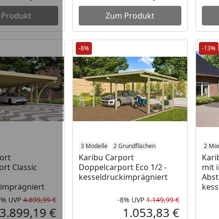
Aktueller Preis
Aktueller P
 Produkt
Zum Produkt
-8%
-13%
3 Modelle
2 Grundflächen
2 Mod
ort
Karibu Carport
Kari
rt Classic
Doppelcarport Eco 1/2 -
mit 
kesseldruckimprägniert
Abst
imprägniert
kess
7%
UVP
4.699,99 €
-8%
UVP
1.149,99 €
Rabatt in Prozent
Ursprünglicher Preis
Rabatt in 
Ursprüngli
3.899,19 €
1.053,83 €
Aktueller Preis
Aktueller P