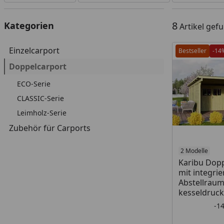
8
Kategorien
Artikel gef
Einzelcarport
Bestseller
-14
Doppelcarport
ECO-Serie
CLASSIC-Serie
Leimholz-Serie
Zubehör für Carports
2 Modelle
Karibu Dopp
mit integri
Abstellraum 
kesseldruck
-1