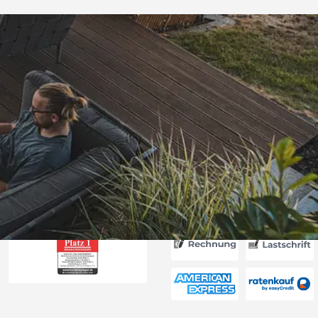
Versand
ter Preis,
erung“
6
Akzeptierte Zahlungsa