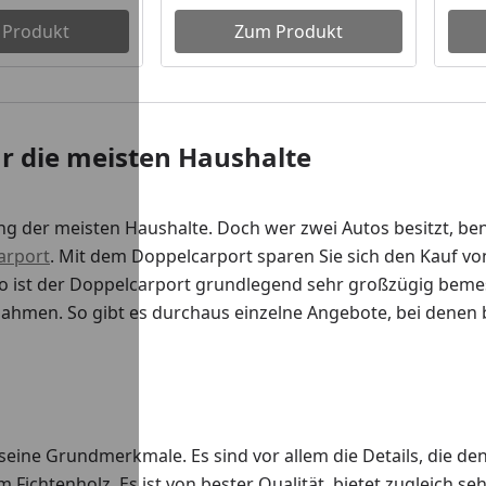
 Produkt
Zum Produkt
ür die meisten Haushalte
 der meisten Haushalte. Doch wer zwei Autos besitzt, benö
arport
. Mit dem Doppelcarport sparen Sie sich den Kauf vo
. So ist der Doppelcarport grundlegend sehr großzügig be
snahmen. So gibt es durchaus einzelne Angebote, bei denen b
seine Grundmerkmale. Es sind vor allem die Details, die d
Fichtenholz. Es ist von bester Qualität, bietet zugleich sehr