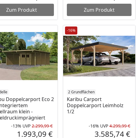
reis
Aktueller Preis
Akt
Zum Produkt
Zum Produkt
-16%
elle
2 Grundflächen
bu Doppelcarport Eco 2
Karibu Carport
integriertem
Doppelcarport Leimholz
ellraum klein -
1/2
eldruckimprägniert
-13%
UVP
2.299,99 €
-16%
UVP
4.299,99 €
Prozent
cher Preis
Rabatt in Prozent
Ursprünglicher Preis
Rab
Urs
1.993,09 €
3.585,74 €
reis
Aktueller Preis
Akt