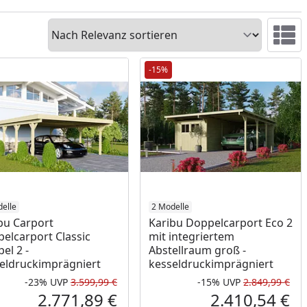
Sortieren
Ansicht 
-15%
elle
2 Modelle
bu Carport
Karibu Doppelcarport Eco 2
elcarport Classic
mit integriertem
el 2 -
Abstellraum groß -
eldruckimprägniert
kesseldruckimprägniert
-23%
UVP
3.599,99 €
-15%
UVP
2.849,99 €
Prozent
cher Preis
Rabatt in Prozent
Ursprünglicher Preis
Rab
Urs
2.771,89 €
2.410,54 €