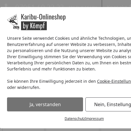
Hotline
07051 / 9 22 22
Kontakt
Mo-Fr. 8-16 Uhr
Kontakt
Eigene Montage-Teams
Unsere Seite verwendet Cookies und ähnliche Technologien, u
Benutzererfahrung auf unserer Website zu verbessern, Inhalt
Systemhaus
Blockbohlenhaus
Gartenhäuser Expresslie
zu personalisieren und die Nutzung unserer Website zu analys
Ihrer Einwilligung stimmen Sie der Verwendung von Cookies s
Wellness
% Sale %
Verarbeitung Ihrer persönlichen Daten zu, um Ihnen ein best
Surferlebnis und mehr Funktionen zu bieten.
Carport
Doppelcarport
Sie können Ihre Einwilligung jederzeit in den
Cookie-Einstellu
Startseite
oder widerrufen.
Doppelcarport
Ja, verstanden
Nein, Einstellun
Ihre Artikelübersicht
Datenschutz
Impressum
Preisspanne
Serviceleistungen
Angebote