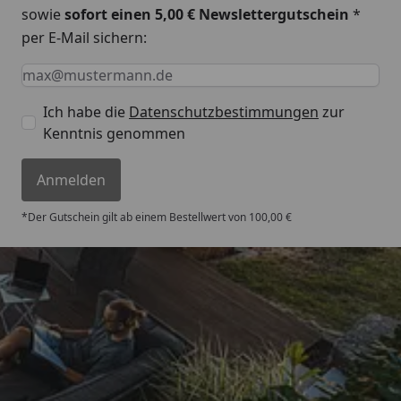
sowie
sofort einen 5,00 € Newslettergutschein
*
per E-Mail sichern:
Keine Eingabe erforderlich
Eingabe erforderlich
E-Mail *
Ich habe die
Datenschutzbestimmungen
zur
Kenntnis genommen
Anmelden
*Der Gutschein gilt ab einem Bestellwert von 100,00 €
Trusted Shops
4,67
/ 5