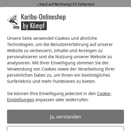
Kauf auf Rechnung (10 Zahlarten)
Alle Produkte
Mein Konto
Wunschl
Ein
4,67
/ 5
Suchen
Unsere Seite verwendet Cookies und ähnliche
Technologien, um die Benutzererfahrung auf unserer
Blockbohlenhaus
Zubehör für Blockbohlenhäuser
Fußb
Website zu verbessern, Inhalte und Anzeigen zu
Startseite
Fußböden
personalisieren und die Nutzung unserer Website zu
analysieren. Mit Ihrer Einwilligung stimmen Sie der
Verwendung von Cookies sowie der Verarbeitung Ihrer
persönlichen Daten zu, um Ihnen ein bestmögliches
Ihre Artikelübersicht
Surferlebnis und mehr Funktionen zu bieten.
Kategorien
Sie können Ihre Einwilligung jederzeit in den
Cookie-
Einstellungen
anpassen oder widerrufen.
Filter / Sortierung
Ja, verstanden
5
Artikel gefunden