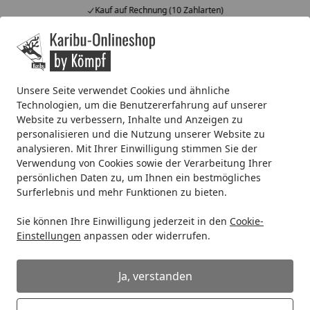
Kauf auf Rechnung (10 Zahlarten)
Alle Produkte
Mein Konto
Wunschl
Ein
4,67
/ 5
Suchen
Unsere Seite verwendet Cookies und ähnliche
Technologien, um die Benutzererfahrung auf unserer
Wärmekabinen Sicherheitshinweis
Website zu verbessern, Inhalte und Anzeigen zu
Startseite
personalisieren und die Nutzung unserer Website zu
Sicherheitshinweise für Karibu
analysieren. Mit Ihrer Einwilligung stimmen Sie der
Flächenwärmekabinen und
Verwendung von Cookies sowie der Verarbeitung Ihrer
persönlichen Daten zu, um Ihnen ein bestmögliches
Infrarotkabinen
Surferlebnis und mehr Funktionen zu bieten.
Bitte beachten Sie folgende Hinweise
Sie können Ihre Einwilligung jederzeit in den
Cookie-
Einstellungen
anpassen oder widerrufen.
Nicht in Nähe von Badewannen und Duschen
aufstellen (Mindestabstand ca 60 cm). Zu
Ja, verstanden
Schwimmbecken ist ein Abstand von 2 m einzuhalten.
Kabine ist nicht geeignet für öffentliche Standorte, die