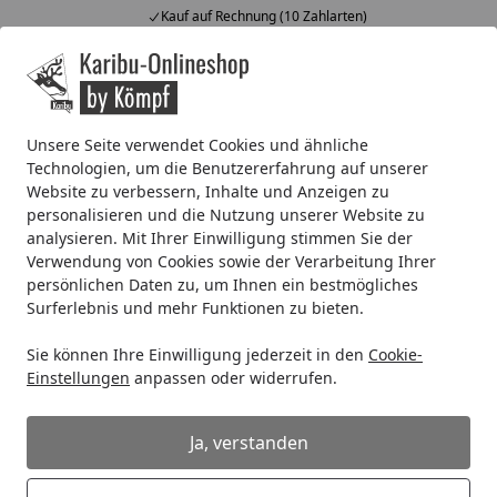
Kauf auf Rechnung (10 Zahlarten)
Alle Produkte
Mein Konto
Wunschl
Ein
4,67
/ 5
Suchen
Unsere Seite verwendet Cookies und ähnliche
Technologien, um die Benutzererfahrung auf unserer
Anstrich / Streichen Service
Website zu verbessern, Inhalte und Anzeigen zu
Startseite
personalisieren und die Nutzung unserer Website zu
Serviceleistung Anstrich
analysieren. Mit Ihrer Einwilligung stimmen Sie der
Verwendung von Cookies sowie der Verarbeitung Ihrer
Gerne streichen wir Ihr Wunschprodukt. Nutzen Sie
persönlichen Daten zu, um Ihnen ein bestmögliches
dazu das folgende Kontaktformular oder rufen Sie uns
Surferlebnis und mehr Funktionen zu bieten.
an.
Sie können Ihre Einwilligung jederzeit in den
Cookie-
Wir werden anschließend umgehend mit Ihnen Kontakt
Einstellungen
anpassen oder widerrufen.
aufnehmen und die weiteren Schritte besprechen.
Ja, verstanden