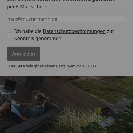
per E-Mail sichern:
Keine Eingabe erforderlich
Eingabe erforderlich
E-Mail *
Ich habe die
Datenschutzbestimmungen
zur
Kenntnis genommen
Anmelden
*Der Gutschein gilt ab einem Bestellwert von 100,00 €
Trusted Shops
4,67
/ 5