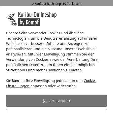
Kauf auf Rechnung (10 Zahlarten)
Alle Produkte
Mein Konto
Wunschl
Ein
4,67
/ 5
Suchen
Unsere Seite verwendet Cookies und ähnliche
Technologien, um die Benutzererfahrung auf unserer
Reduzierstück DN 80/75mm, dunkelgrau
Website zu verbessern, Inhalte und Anzeigen zu
Startseite
personalisieren und die Nutzung unserer Website zu
Reduzierstück DN 80/75mm,
analysieren. Mit Ihrer Einwilligung stimmen Sie der
dunkelgrau
Verwendung von Cookies sowie der Verarbeitung Ihrer
persönlichen Daten zu, um Ihnen ein bestmögliches
Surferlebnis und mehr Funktionen zu bieten.
Sie können Ihre Einwilligung jederzeit in den
Cookie-
Einstellungen
anpassen oder widerrufen.
Ja, verstanden