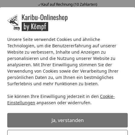
Fachberatung & individuelle Angebote
Alle Produkte
Mein Konto
Wunschl
Ein
4,67
/ 5
Suchen
Unsere Seite verwendet Cookies und ähnliche
Technologien, um die Benutzererfahrung auf unserer
OSMO TopOil 0,5 Liter
Website zu verbessern, Inhalte und Anzeigen zu
Startseite
personalisieren und die Nutzung unserer Website zu
OSMO TopOil 0,5 Liter
analysieren. Mit Ihrer Einwilligung stimmen Sie der
Verwendung von Cookies sowie der Verarbeitung Ihrer
5
(1 Bewertung)
persönlichen Daten zu, um Ihnen ein bestmögliches
Surferlebnis und mehr Funktionen zu bieten.
Sie können Ihre Einwilligung jederzeit in den
Cookie-
Einstellungen
anpassen oder widerrufen.
Ja, verstanden