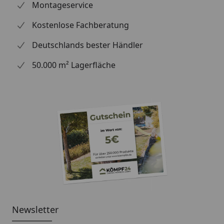
Montageservice
betragen. Vor Gebrauch bitte
schütteln. Das OSMO TopOil
Kostenlose Fachberatung
kann nicht auf bestehende Farb-
und Lackanstriche aufgetragen
Deutschlands bester Händler
werden, bitte entfernen Sie
50.000 m² Lagerfläche
diese vor dem Auftragen.
Die Verarbeitung:
Das OSMO TopOil kann mit
einem fusselfreien Lappen
aufgetragen werden. Das Öl
bitte in Richtung der
Holzmaserung einstreichen. Bei
guter Lüftung trocknet das Öl in
ca. 8-10 Stunden. Die Schichten
bitte immer vollständig
Newsletter
trocknen lassen, bevor der