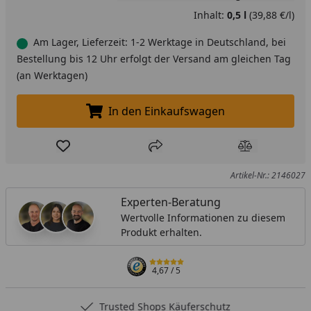
Inhalt:
0,5 l
(39,88 €/l)
Am Lager, Lieferzeit: 1-2 Werktage in Deutschland, bei
Bestellung bis 12 Uhr erfolgt der Versand am gleichen Tag
(an Werktagen)
In den Einkaufswagen
In den Einkaufswagen legen
Produkt zur Wunschliste hinzufügen
Teilen
Produkt Ver
Artikel-Nr.: 2146027
Experten-Beratung
Wertvolle Informationen zu diesem
Produkt erhalten.
4,67
/ 5
Rechnungskauf