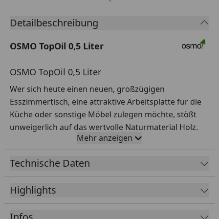
Detailbeschreibung
OSMO TopOil 0,5 Liter
OSMO TopOil 0,5 Liter
Wer sich heute einen neuen, großzügigen
Esszimmertisch, eine attraktive Arbeitsplatte für die
Küche oder sonstige Möbel zulegen möchte, stößt
unweigerlich auf das wertvolle Naturmaterial Holz.
Mehr anzeigen
Sie haben sich verliebt? Dann ist es ratsam, mit dem
TopOil von OSMO zeitnah etwas für die dauerhafte
Technische Daten
Schönheit des „guten Stückes“ zu tun.
Ob Massivholz oder Leimholz, ob Couchtisch,
Highlights
Schreibtisch oder Regalböden, Holz hat von Natur
aus eine offenporige Struktur und die gilt es vor dem
Infos