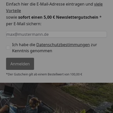
Folgeanstrich erfolgt. Der
Einfach hier die E-Mail-Adresse eintragen und
viele
Anstrich sollte 2-3 Mal erfolgen.
Vorteile
Bei einer Renovierung reicht das
sowie
sofort einen 5,00 € Newslettergutschein
*
einmalige Nachölen.
per E-Mail sichern:
Lagerfähigkeit
5 Jahre
Keine Eingabe erforderlich
Eingabe erforderlich
E-Mail *
Bitte das Produkt trocken und
gut verschlossen lagern. Sollte
Ich habe die
Datenschutzbestimmungen
zur
das Produkt durch
Kenntnis genommen
Frosteinwirkung dickflüssig
geworden sein, sollte es vor
Anmelden
Gebrauch 24-36 Stunden bei
Zimmertemperatur gelagert
*Der Gutschein gilt ab einem Bestellwert von 100,00 €
werden.
Anwendung
Möbel- und Arbeitsplatten
Gebinde
0,5 Liter
Trusted Shops
Ergiebigkeit
1 Liter reicht bei einem Anstrich