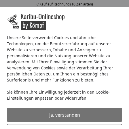
Kauf auf Rechnung (10 Zahlarten)
Alle Produkte
Mein Konto
Wunschl
Ein
4,67
/ 5
Suchen
Unsere Seite verwendet Cookies und ähnliche
Technologien, um die Benutzererfahrung auf unserer
Metall Dachrinnenset 346KA für Walmdächer bis 4 x 600 cm
Website zu verbessern, Inhalte und Anzeigen zu
Startseite
personalisieren und die Nutzung unserer Website zu
Metall Dachrinnenset 346KA für
analysieren. Mit Ihrer Einwilligung stimmen Sie der
Walmdächer bis 4 x 600 cm
Verwendung von Cookies sowie der Verarbeitung Ihrer
persönlichen Daten zu, um Ihnen ein bestmögliches
Surferlebnis und mehr Funktionen zu bieten.
Sie können Ihre Einwilligung jederzeit in den
Cookie-
Einstellungen
anpassen oder widerrufen.
Ja, verstanden