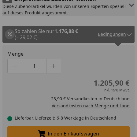
Diese Zubehörartikel wurden von unseren Experten speziell
auf dieses Produkt abgestimmt.
So zahlen Sie nur
1.176,88 €
Bedingungen
(– 29,02 €)
Menge
Produktmenge um eins verringern
Produktmenge manuell eingeben
Produktmenge um eins erhöhen
1.205,90 €
inkl. 19% MwSt.
23,90 € Versandkosten in Deutschland
Versandkosten nach Menge und Land
Lieferbar, Lieferzeit: 6-8 Werktage in Deutschland
In den Einkaufswagen
In den Einkaufswagen legen