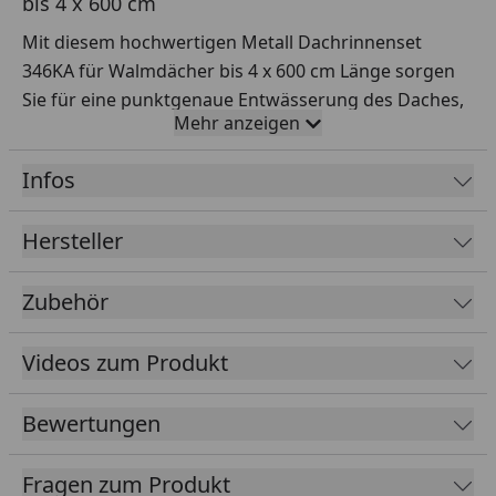
bis 4 x 600 cm
Mit diesem hochwertigen Metall Dachrinnenset
346KA für Walmdächer bis 4 x 600 cm Länge sorgen
Sie für eine punktgenaue Entwässerung des Daches,
Mehr anzeigen
außerdem werden die Seitenwände
spritzwassergeschützt.
Infos
Rinnenlänge
4 x 600 cm
Hersteller
Rinnenbreite
107 mm Rinne + ca. 18 mm Wulst
Material
Metall
Zubehör
Rinne
Metall
Material
Videos zum Produkt
Fallrohr
Farbe
Dunkelgrau
Bewertungen
Lieferumfang
Rinnenrohre
Fragen zum Produkt
2 Metallfallrohre