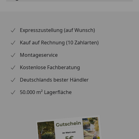
Rinneisen
Montagematerial
Optional
Graf Stone 2in1
Expresszustellung (auf Wunsch)
erhältlich
Graf Garantia
(siehe Reiter
Regenwasserbehälter Sunda
Kauf auf Rechnung (10 Zahlarten)
"Zubehör")
Wandtank
Montageservice
Graf Garantia
Regenwasserbehälter Woody
Kostenlose Fachberatung
Wandtank
Deutschlands bester Händler
50.000 m² Lagerfläche
Hinweis: Die Dachrinnen können auch ohne
Traufbretter montiert werden, allerdings müssen die
Rinneisen entsprechend der Dachneigung bauseits
gebogen werden. Schrauben für die Befestigung der
Rinneisen sind nicht im Lieferumfang enthalten.