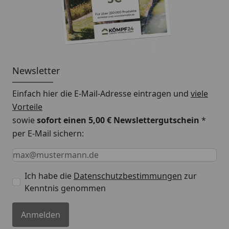
Metall Dachrinnenset 346KA für
Walmdächer
Montageanleitung
Newsletter
Einfach hier die E-Mail-Adresse eintragen und
viele
Vorteile
sowie
sofort einen 5,00 € Newslettergutschein
*
per E-Mail sichern:
Keine Eingabe erforderlich
Eingabe erforderlich
E-Mail *
Ich habe die
Datenschutzbestimmungen
zur
Kenntnis genommen
Anmelden