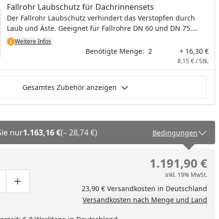
Fallrohr Laubschutz für Dachrinnensets
Der Fallrohr Laubschutz verhindert das Verstopfen durch
Laub und Äste. Geeignet für Fallrohre DN 60 und DN 75.
Material: Metall verzinkt
Weitere Infos
Benötigte Menge:
2
+ 16,30 €
8,15 € / Stk.
Gesamtes Zubehör anzeigen
Sie nur
1.163,16 €
(– 28,74 €)
Bedingungen
1.191,90 €
inkl. 19% MwSt.
ge um eins verringern
duktmenge manuell eingeben
Produktmenge um eins erhöhen
23,90 € Versandkosten in Deutschland
Versandkosten nach Menge und Land