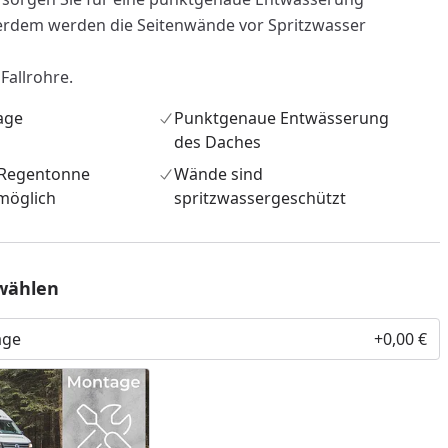
erdem werden die Seitenwände vor Spritzwasser
Fallrohre.
age
Punktgenaue Entwässerung
des Daches
 Regentonne
Wände sind
möglich
spritzwassergeschützt
wählen
age
+0,00 €
nzufügen