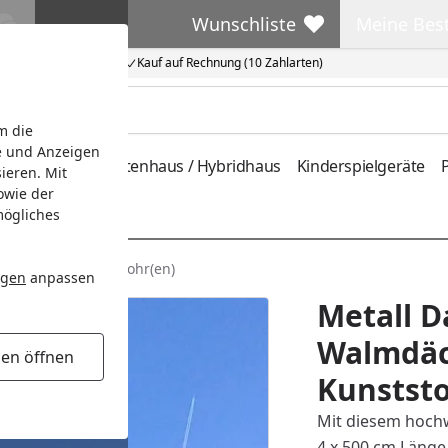
Wunschliste
Meine Bes
Wunschliste
Meine Beste
Kauf auf Rechnung (10 Zahlarten)
m die
e und Anzeigen
ferung
Metallgartenhaus / Hybridhaus
Kinderspielgeräte
P
ieren. Mit
owie der
mögliches
it Kunststofffallrohr(en)
ngen
anpassen
Metall D
Walmdäch
gen öffnen
Kunststo
Mit diesem hoch
4 x 500 cm Länge