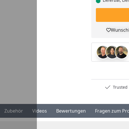
Lieferbar, Li
Wunschl
Pro
Deutschlands bester Händler
Trusted S
Zubehör
Videos
Bewertungen
Fragen zum Pr