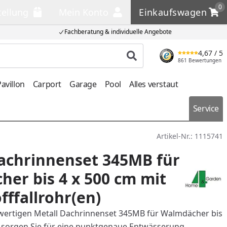
0
tellung
Mein Konto
Einkaufswagen
llung
Mein Konto
Einkaufswagen
Fachberatung & individuelle Angebote
4,67
/ 5
Produkt suchen
861 Bewertungen
avillon
Carport
Garage
Pool
Alles verstaut
Service
Artikel-Nr.:
1115741
achrinnenset 345MB für
er bis 4 x 500 cm mit
fffallrohr(en)
wertigen Metall Dachrinnenset 345MB für Walmdächer bis
 sorgen Sie für eine punktgenaue Entwässerung