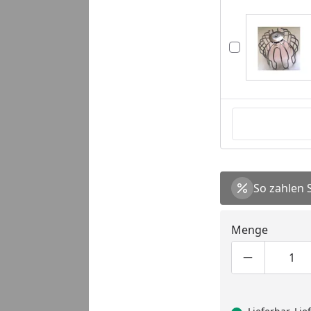
So zahlen 
Menge
Produktmen
Pro