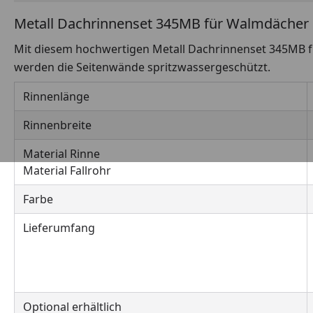
Metall Dachrinnenset 345MB für Walmdächer 
Mit diesem hochwertigen Metall Dachrinnenset 345MB f
werden die Seitenwände spritzwassergeschützt.
Rinnenlänge
Rinnenbreite
Material Rinne
Material Fallrohr
Farbe
Lieferumfang
Optional erhältlich