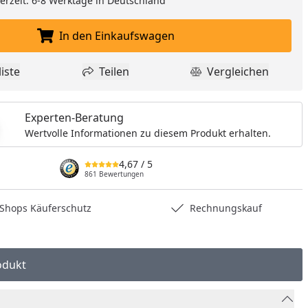
eferzeit: 6-8 Werktage in Deutschland
In den Einkaufswagen
In den Einkaufswagen legen
iste
Teilen
Vergleichen
dukt zur Wunschliste hinzufügen
Teilen
Produkt Vergle
Experten-Beratung
Wertvolle Informationen zu diesem Produkt erhalten.
4,67
/ 5
861 Bewertungen
hops Käuferschutz
Rechnungskauf
odukt