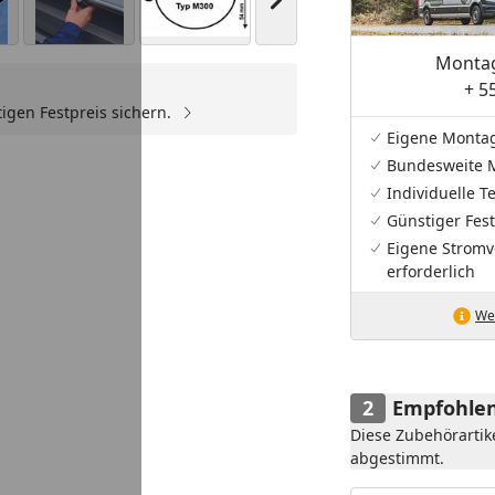
Nächstes Bild anzeigen
Montag
+ 5
igen Festpreis sichern.
Youtube-Video
Eigene Monta
Bundesweite 
Individuelle 
Günstiger Fest
Eigene Stromv
erforderlich
Wei
Empfohlen
Diese Zubehörartik
abgestimmt.