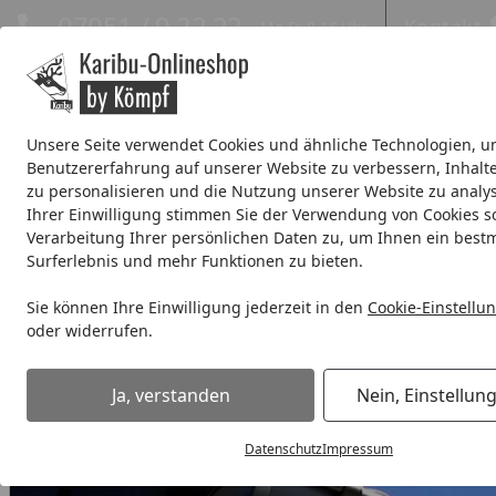
Hotline
07051 / 9 22 22
Kontakt
Mo-Fr. 8-16 Uhr
Kontakt
Eigene Montage-Teams
Unsere Seite verwendet Cookies und ähnliche Technologien, u
Benutzererfahrung auf unserer Website zu verbessern, Inhalt
Systemhaus
Blockbohlenhaus
Gartenhäuser Expresslie
zu personalisieren und die Nutzung unserer Website zu analys
Ihrer Einwilligung stimmen Sie der Verwendung von Cookies s
Wellness
% Sale %
Verarbeitung Ihrer persönlichen Daten zu, um Ihnen ein best
Surferlebnis und mehr Funktionen zu bieten.
Metall Dachrinnenset 345MB für Walmdächer bis 4 x 500 cm m
Sie können Ihre Einwilligung jederzeit in den
Cookie-Einstellu
Startseite
oder widerrufen.
Ja, verstanden
Nein, Einstellun
Datenschutz
Impressum