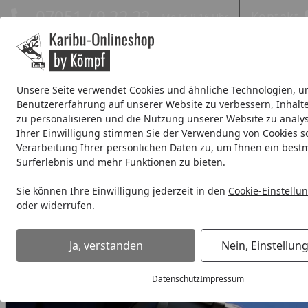
Hotline
07051 / 9 22 22
Kontakt
Mo-Fr. 8-16 Uhr
Kontakt
Eigene Montage-Teams
Unsere Seite verwendet Cookies und ähnliche Technologien, u
Benutzererfahrung auf unserer Website zu verbessern, Inhalt
Systemhaus
Blockbohlenhaus
Gartenhäuser Expresslie
zu personalisieren und die Nutzung unserer Website zu analys
Ihrer Einwilligung stimmen Sie der Verwendung von Cookies s
Wellness
% Sale %
Verarbeitung Ihrer persönlichen Daten zu, um Ihnen ein best
Surferlebnis und mehr Funktionen zu bieten.
Metall Dachrinnenset 323MA für Satteldächer bis 2 x 300 cm 
Sie können Ihre Einwilligung jederzeit in den
Cookie-Einstellu
Startseite
oder widerrufen.
Ja, verstanden
Nein, Einstellun
Datenschutz
Impressum