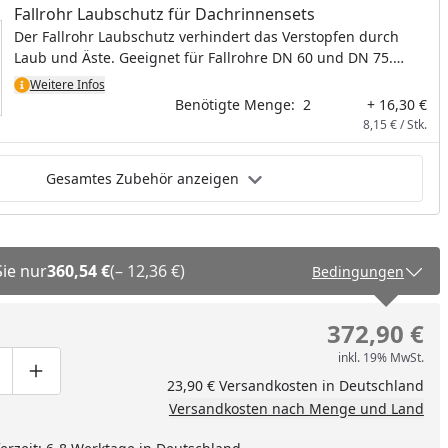
Fallrohr Laubschutz für Dachrinnensets
Der Fallrohr Laubschutz verhindert das Verstopfen durch
Laub und Äste. Geeignet für Fallrohre DN 60 und DN 75.
Material: Metall verzinkt
Weitere Infos
Benötigte Menge:
2
+ 16,30 €
8,15 € / Stk.
Gesamtes Zubehör anzeigen
Sie nur
360,54 €
(– 12,36 €)
Bedingungen
372,90 €
inkl. 19% MwSt.
ge um eins verringern
duktmenge manuell eingeben
Produktmenge um eins erhöhen
23,90 € Versandkosten in Deutschland
Versandkosten nach Menge und Land