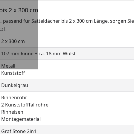
bis 2 x 300 cm
,
passend für Satteldächer bis 2 x 300 cm Länge, sorgen S
zt.
2 x 300 cm
107 mm Rinne + ca. 18 mm Wulst
Metall
Kunststoff
Dunkelgrau
Rinnenrohr
2 Kunststofffallrohre
Rinneisen
Montagematerial
Graf Stone 2in1