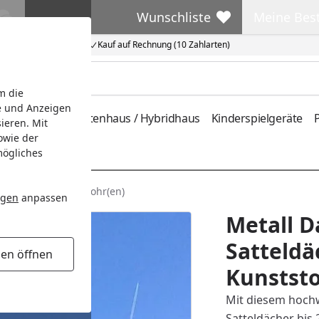
Wunschliste
Meine Bes
Wunschliste
Meine Beste
Kauf auf Rechnung (10 Zahlarten)
m die
e und Anzeigen
ferung
Metallgartenhaus / Hybridhaus
Kinderspielgeräte
P
ieren. Mit
owie der
mögliches
mit Kunststofffallrohr(en)
ngen
anpassen
Metall D
Satteldä
gen öffnen
Kunststo
Mit diesem hoch
Satteldächer bis