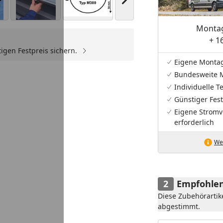
Nächstes Bild anzeigen
Montag
+ 1
igen Festpreis sichern.
Youtube-Video
Eigene Monta
Bundesweite 
Individuelle 
Günstiger Fest
Eigene Stromv
erforderlich
Wei
Empfohlen
Diese Zubehörartik
abgestimmt.