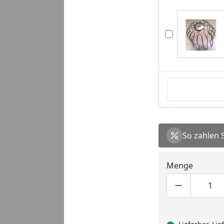
So zahlen 
Menge
Produktmen
Pro