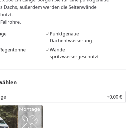
s Dachs, außerdem werden die Seitenwände
hützt.
Fallrohre.
age
Punktgenaue
Dachentwässerung
 Regentonne
Wände
spritzwassergeschützt
wählen
age
+0,00 €
nzufügen