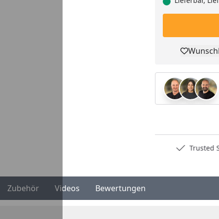
Lieferbar, Li
Wunschl
Pro
Deutschlands bester Händler
Trusted S
Zubehör
Videos
Bewertungen