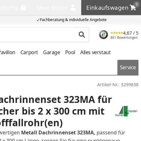
0
tellung
Mein Konto
Einkaufswagen
llung
Mein Konto
Einkaufswagen
Fachberatung & individuelle Angebote
4,67
/ 5
Produkt suchen
861 Bewertungen
avillon
Carport
Garage
Pool
Alles verstaut
Service
Artikel-Nr.:
3299838
achrinnenset 323MA für
cher bis 2 x 300 cm mit
fffallrohr(en)
wertigen
Metall Dachrinnenset 323MA,
passend für
 2 x 300 cm Länge, sorgen Sie für eine punktgenaue