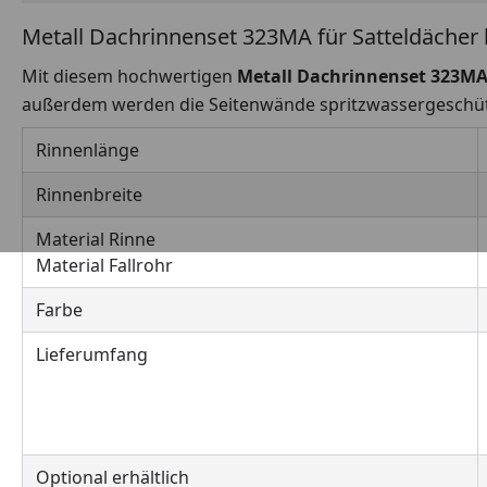
Metall Dachrinnenset 323MA für Satteldächer 
Mit diesem hochwertigen
Metall Dachrinnenset 323MA
außerdem werden die Seitenwände spritzwassergeschüt
Rinnenlänge
Rinnenbreite
Material Rinne
Material Fallrohr
Farbe
Lieferumfang
Optional erhältlich