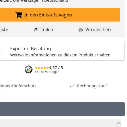
eferzeit: 6-8 Werktage in Deutschland
In den Einkaufswagen
In den Einkaufswagen legen
iste
Teilen
Vergleichen
dukt zur Wunschliste hinzufügen
Teilen
Produkt Vergle
Experten-Beratung
Wertvolle Informationen zu diesem Produkt erhalten.
4,67
/ 5
861 Bewertungen
hops Käuferschutz
Rechnungskauf