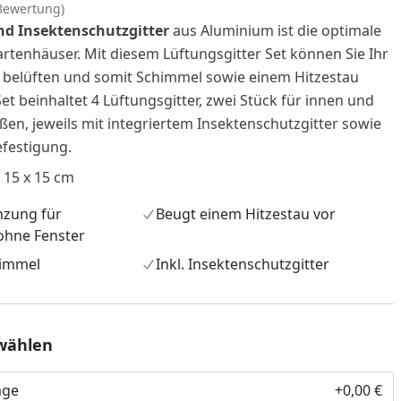
Bewertung)
nd Insektenschutzgitter
aus Aluminium ist die optimale
rtenhäuser. Mit diesem Lüftungsgitter Set können Sie Ihr
 belüften und somit Schimmel sowie einem Hitzestau
t beinhaltet 4 Lüftungsgitter, zwei Stück für innen und
ßen, jeweils mit integriertem Insektenschutzgitter sowie
festigung.
 15 x 15 cm
nzung für
Beugt einem Hitzestau vor
ohne Fenster
himmel
Inkl. Insektenschutzgitter
nzufügen
wählen
age
+0,00 €