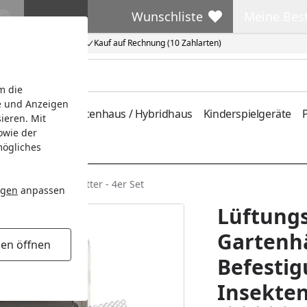
Wunschliste
Meine Bes
Wunschliste
Meine Beste
Kauf auf Rechnung (10 Zahlarten)
m die
e und Anzeigen
ferung
Metallgartenhaus / Hybridhaus
Kinderspielgeräte
P
ieren. Mit
owie der
mögliches
& Insektenschutzgitter - 4er Set
ngen
anpassen
Lüftungs
Gartenhä
gen öffnen
Befestig
Insekten