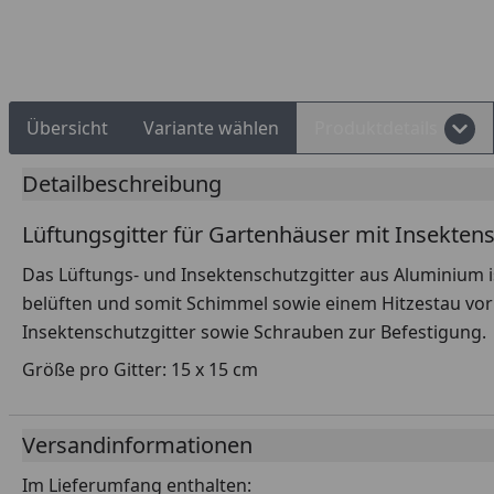
Rechnungskauf
Montageservice
Übersicht
Variante wählen
Produktdetails
Detailbeschreibung
Lüftungsgitter für Gartenhäuser mit Insektensc
Das Lüftungs- und Insektenschutzgitter aus Aluminium i
belüften und somit Schimmel sowie einem Hitzestau vorbe
Insektenschutzgitter sowie Schrauben zur Befestigung.
Größe pro Gitter: 15 x 15 cm
Versandinformationen
Im Lieferumfang enthalten: