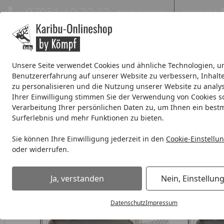
Hotline
07051 / 9 22 22
Kontakt
Mo-Fr. 8-16 Uhr
Kontakt
Eigene Montage-Teams
Unsere Seite verwendet Cookies und ähnliche Technologien, u
Benutzererfahrung auf unserer Website zu verbessern, Inhalt
Systemhaus
Blockbohlenhaus
Gartenhäuser Expresslie
zu personalisieren und die Nutzung unserer Website zu analys
Ihrer Einwilligung stimmen Sie der Verwendung von Cookies s
Wellness
% Sale %
Verarbeitung Ihrer persönlichen Daten zu, um Ihnen ein best
Surferlebnis und mehr Funktionen zu bieten.
Lüftungsgitter für Gartenhäuser inkl. Befestigungsmaterial 
Sie können Ihre Einwilligung jederzeit in den
Cookie-Einstellu
Startseite
oder widerrufen.
Ja, verstanden
Nein, Einstellun
Datenschutz
Impressum