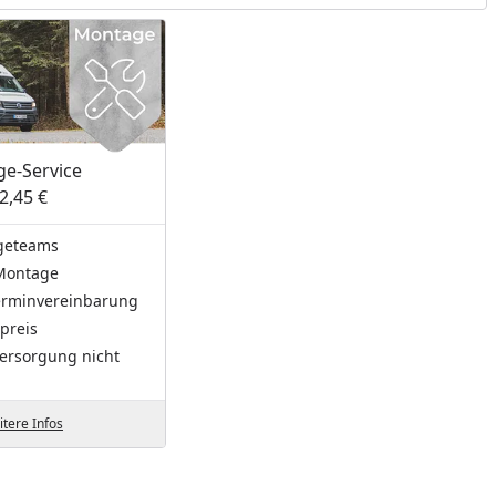
e-Service
2,45 €
geteams
Montage
Terminvereinbarung
preis
ersorgung nicht
tere Infos