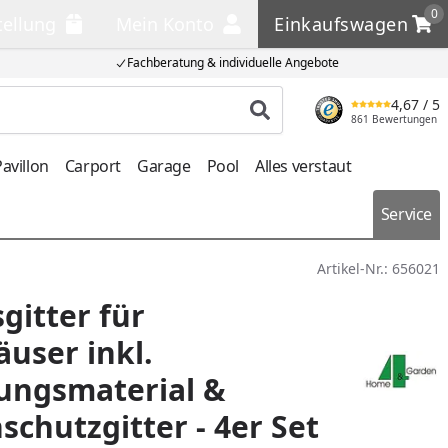
0
tellung
Mein Konto
Einkaufswagen
llung
Mein Konto
Einkaufswagen
Fachberatung & individuelle Angebote
4,67
/ 5
Produkt suchen
861 Bewertungen
avillon
Carport
Garage
Pool
Alles verstaut
Service
Artikel-Nr.:
656021
gitter für
user inkl.
ungsmaterial &
schutzgitter - 4er Set