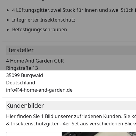
4 Lüftungsgitter, zwei Stück für innen und zwei Stück
Integrierter Insektenschutz
Befestigungsschrauben
Hersteller
4 Home And Garden GbR
Ringstraße 13
35099 Burgwald
Deutschland
info@4-home-and-garden.de
Kundenbilder
Hier finden Sie
1 Bild
unserer zufriedenen Kunden. Sie k
& Insektenschutzgitter - 4er Set
aus verschiedenen Blick