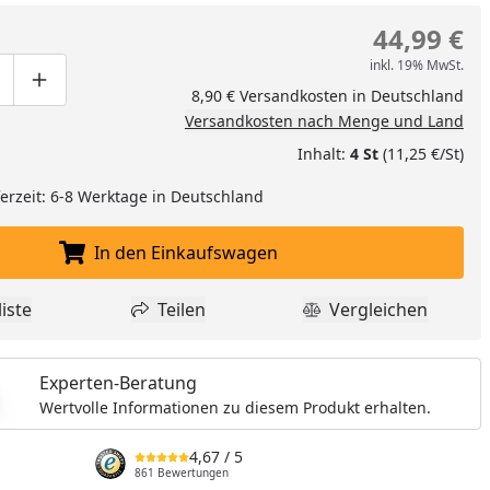
44,99 €
inkl. 19% MwSt.
ge um eins verringern
duktmenge manuell eingeben
Produktmenge um eins erhöhen
8,90 € Versandkosten in Deutschland
Versandkosten nach Menge und Land
Inhalt:
4 St
(11,25 €/St)
eferzeit: 6-8 Werktage in Deutschland
In den Einkaufswagen
In den Einkaufswagen legen
iste
Teilen
Vergleichen
dukt zur Wunschliste hinzufügen
Teilen
Produkt Vergle
Experten-Beratung
Wertvolle Informationen zu diesem Produkt erhalten.
4,67
/ 5
861 Bewertungen