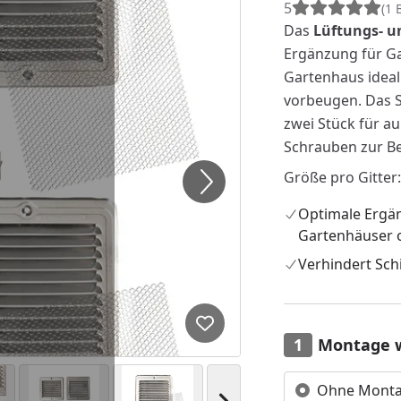
5
(1 
Das
Lüftungs- u
Ergänzung für Ga
Gartenhaus ideal
vorbeugen. Das Se
zwei Stück für au
Schrauben zur Be
Größe pro Gitter:
Optimale Ergä
Gartenhäuser 
Verhindert Sc
Produkt zur Wunschliste hi
Montage 
Ohne Mont