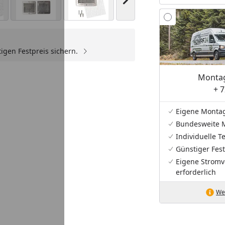
Nächstes Bild anzeigen
igen Festpreis sichern.
Montag
+ 7
Eigene Monta
Bundesweite 
Individuelle 
Günstiger Fest
Eigene Stromv
erforderlich
Wei