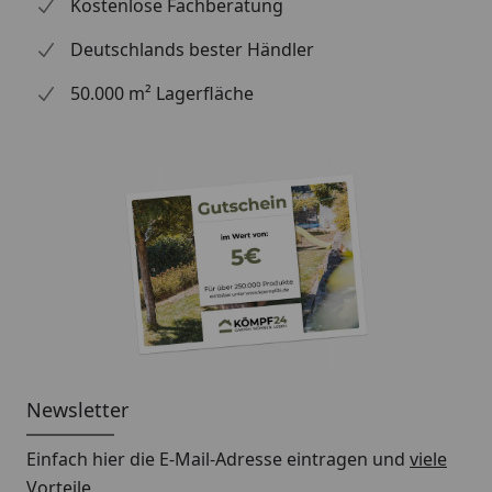
Kostenlose Fachberatung
Deutschlands bester Händler
Hinweis: Für die Montage werden Traufbretter
benötigt.
50.000 m² Lagerfläche
Schrauben für die Befestigung der Rinnenhalter sind
nicht im Lieferumfang enthalten.
Montageanleitung Wulstrinne Typ 300
(Rinnenbreite 125 mm)
Newsletter
Einfach hier die E-Mail-Adresse eintragen und
viele
Vorteile