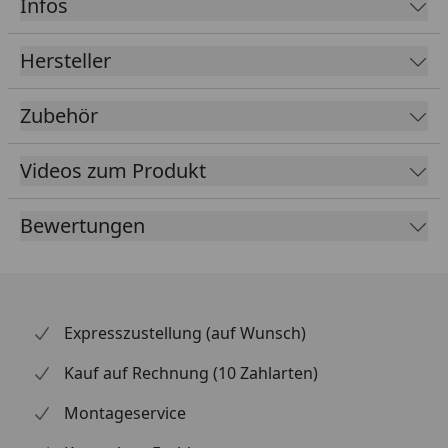
Infos
Fallrohrdurchmesser
60 mm
Hersteller
Material
Kunststoff
Zubehör
Farbe
Weiß
Anthrazit
Videos zum Produkt
Lieferumfang
Rinnenrohre
2 Fallrohre
Bewertungen
Kunststoffhalter
Montagematerial
Ausführliche
Montageanleitung
Expresszustellung (auf Wunsch)
Optional erhältlich
Regensammler mit
(siehe Reiter
Überlaufstopp jeweils für
Kauf auf Rechnung (10 Zahlarten)
"Zubehör")
Anschluss einer
Regentonne
Montageservice
Wasserspeier