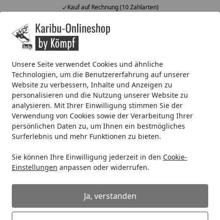
Kauf auf Rechnung (10 Zahlarten)
Alle Produkte
Mein Konto
Wunschl
Ein
4,67
/ 5
Suchen
Unsere Seite verwendet Cookies und ähnliche
Technologien, um die Benutzererfahrung auf unserer
Systemhaus
Zubehör für Systemhäuser
Dachrinnen
K
Website zu verbessern, Inhalte und Anzeigen zu
Startseite
personalisieren und die Nutzung unserer Website zu
Kunststoff Dachrinnenset 382B für
analysieren. Mit Ihrer Einwilligung stimmen Sie der
Pavillons (6 Ecken)
Verwendung von Cookies sowie der Verarbeitung Ihrer
persönlichen Daten zu, um Ihnen ein bestmögliches
Surferlebnis und mehr Funktionen zu bieten.
Sie können Ihre Einwilligung jederzeit in den
Cookie-
Einstellungen
anpassen oder widerrufen.
Ja, verstanden