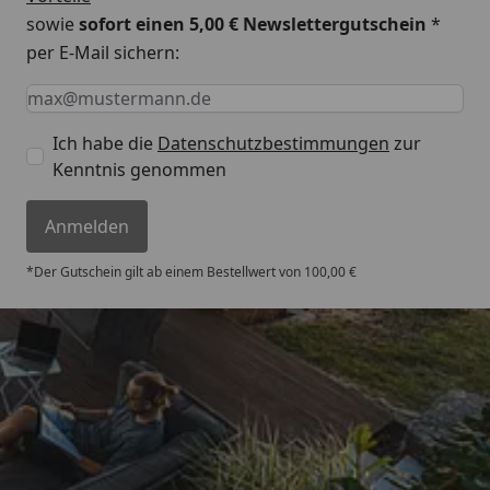
sowie
sofort einen 5,00 € Newslettergutschein
*
per E-Mail sichern:
Keine Eingabe erforderlich
Eingabe erforderlich
E-Mail *
Ich habe die
Datenschutzbestimmungen
zur
Kenntnis genommen
Anmelden
*Der Gutschein gilt ab einem Bestellwert von 100,00 €
Trusted Shops
4,67
/ 5