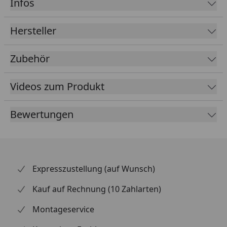
Infos
Fallrohrdurchmesser
60 mm
Hersteller
Material
Kunststoff
Zubehör
Farbe
Braun
Weiß
Anthrazit
Videos zum Produkt
Lieferumfang
Rinnenrohre
Bewertungen
2 Fallrohre
Kunststoffhalter
Montagematerial
Ausführliche
Montageanleitung
Expresszustellung (auf Wunsch)
Optional erhältlich
Regensammler mit
Kauf auf Rechnung (10 Zahlarten)
(siehe Reiter
Überlaufstopp jeweils für
"Zubehör")
Anschluss einer
Montageservice
Regentonne