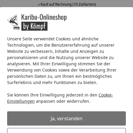
Kauf auf Rechnung (10 Zahlarten)
Alle Produkte
Mein Konto
Wunschl
Ein
4,67
/ 5
Suchen
Unsere Seite verwendet Cookies und ähnliche
Technologien, um die Benutzererfahrung auf unserer
Systemhaus
Zubehör für Systemhäuser
Dachrinnen
K
Website zu verbessern, Inhalte und Anzeigen zu
Startseite
personalisieren und die Nutzung unserer Website zu
Kunststoff Dachrinnenset 324Bx für
analysieren. Mit Ihrer Einwilligung stimmen Sie der
Satteldächer
Verwendung von Cookies sowie der Verarbeitung Ihrer
persönlichen Daten zu, um Ihnen ein bestmögliches
Surferlebnis und mehr Funktionen zu bieten.
Sie können Ihre Einwilligung jederzeit in den
Cookie-
Einstellungen
anpassen oder widerrufen.
Ja, verstanden