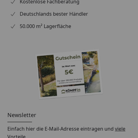
Kostenlose Fachberatung
Wasserspeier
Deutschlands bester Händler
Hinweis: Für die Montage werden Traufbretter
50.000 m² Lagerfläche
benötigt.
Schrauben für die Befestigung der Rinnenhalter sind
nicht im Lieferumfang enthalten.
Montageanleitung Wulstrinne Typ 300
(Rinnenbreite 125 mm)
Newsletter
Einfach hier die E-Mail-Adresse eintragen und
viele
Vorteile