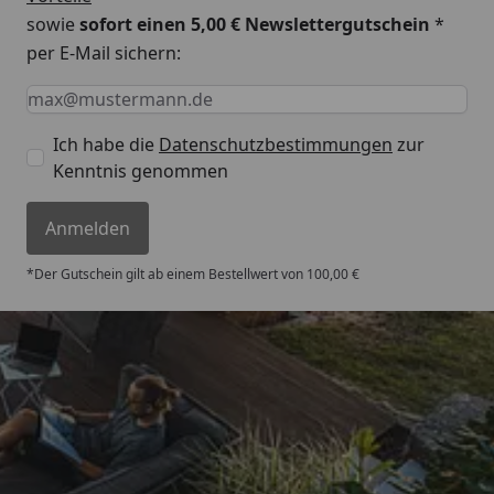
sowie
sofort einen 5,00 € Newslettergutschein
*
per E-Mail sichern:
Keine Eingabe erforderlich
Eingabe erforderlich
E-Mail *
Ich habe die
Datenschutzbestimmungen
zur
Kenntnis genommen
Anmelden
*Der Gutschein gilt ab einem Bestellwert von 100,00 €
Trusted Shops
4,67
/ 5