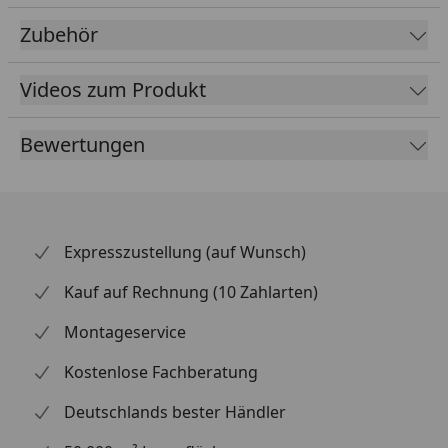
Material
Kunststoff
Zubehör
Farbe
Braun
Videos zum Produkt
Weiß
Anthrazit
Bewertungen
Lieferumfang
Rinnenrohre
2 Fallrohre
Kunststoffhalter
Montagematerial
Expresszustellung (auf Wunsch)
Ausführliche
Montageanleitung
Kauf auf Rechnung (10 Zahlarten)
Optional erhältlich
Regensammler mit
Montageservice
(siehe Reiter
Überlaufstopp jeweils für
"Zubehör")
Anschluss einer
Kostenlose Fachberatung
Regentonne
Deutschlands bester Händler
Wasserspeier