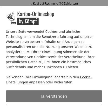
Kauf auf Rechnung (10 Zahlarten)
Alle Produkte
Mein Konto
Wunschl
Ein
4,67
/ 5
Suchen
Unsere Seite verwendet Cookies und ähnliche
Technologien, um die Benutzererfahrung auf unserer
Kunststoff Dachrinnenset 324Bx für Gartenhäuser und Carp
Website zu verbessern, Inhalte und Anzeigen zu
Startseite
personalisieren und die Nutzung unserer Website zu
Kunststoff Dachrinnenset 324Bx für
analysieren. Mit Ihrer Einwilligung stimmen Sie der
Gartenhäuser und Carports
Verwendung von Cookies sowie der Verarbeitung Ihrer
persönlichen Daten zu, um Ihnen ein bestmögliches
Surferlebnis und mehr Funktionen zu bieten.
Sie können Ihre Einwilligung jederzeit in den
Cookie-
Einstellungen
anpassen oder widerrufen.
Ja, verstanden