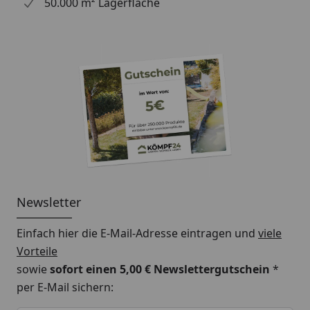
50.000 m² Lagerfläche
Hinweis: Für die Montage werden Traufbretter
benötigt.
Schrauben für die Befestigung der Rinnenhalter sind
nicht im Lieferumfang enthalten.
Montageanleitung Wulstrinne Typ 300
(Rinnenbreite 125 mm)
Newsletter
Einfach hier die E-Mail-Adresse eintragen und
viele
Vorteile
sowie
sofort einen 5,00 € Newslettergutschein
*
per E-Mail sichern:
Keine Eingabe erforderlich
Eingabe erforderlich
E-Mail *