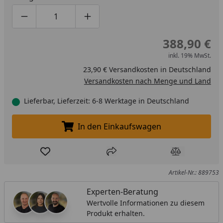
Produktmenge um eins verringern
Produktmenge manuell eingeben
Produktmenge um eins erhöhen
388,90 €
inkl. 19% MwSt.
23,90 € Versandkosten in Deutschland
Versandkosten nach Menge und Land
Lieferbar, Lieferzeit: 6-8 Werktage in Deutschland
In den Einkaufswagen
In den Einkaufswagen legen
Produkt zur Wunschliste hinzufügen
Teilen
Produkt Ver
Artikel-Nr.: 889753
Experten-Beratung
Wertvolle Informationen zu diesem
Produkt erhalten.