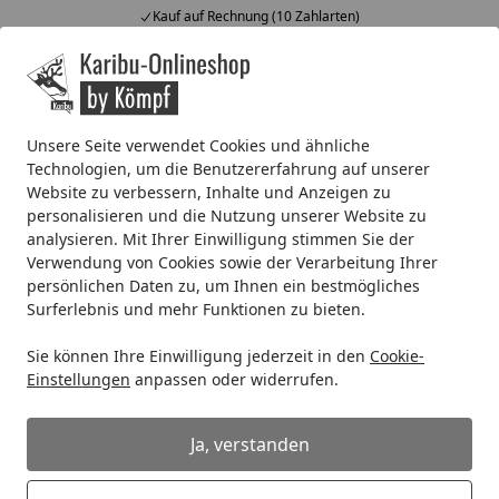
Kauf auf Rechnung (10 Zahlarten)
Alle Produkte
Mein Konto
Wunschl
Ein
4,67
/ 5
Suchen
Unsere Seite verwendet Cookies und ähnliche
Technologien, um die Benutzererfahrung auf unserer
Kinderspielgeräte
Zubehör für Kinderspielgeräte
Akubi 
Website zu verbessern, Inhalte und Anzeigen zu
Startseite
personalisieren und die Nutzung unserer Website zu
Akubi Teleskop
analysieren. Mit Ihrer Einwilligung stimmen Sie der
Verwendung von Cookies sowie der Verarbeitung Ihrer
persönlichen Daten zu, um Ihnen ein bestmögliches
Surferlebnis und mehr Funktionen zu bieten.
Sie können Ihre Einwilligung jederzeit in den
Cookie-
Einstellungen
anpassen oder widerrufen.
Ja, verstanden