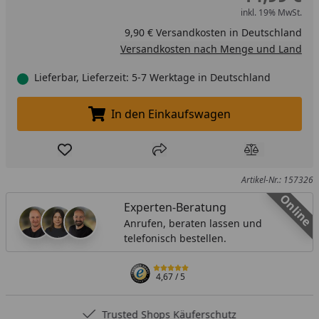
inkl. 19% MwSt.
9,90 € Versandkosten in Deutschland
Versandkosten nach Menge und Land
Lieferbar, Lieferzeit: 5-7 Werktage in Deutschland
In den Einkaufswagen
In den Einkaufswagen legen
Produkt zur Wunschliste hinzufügen
Teilen
Produkt Ver
Artikel-Nr.: 157326
Online
Experten-Beratung
Anrufen, beraten lassen und
telefonisch bestellen.
4,67
/ 5
Trusted Shops Käuferschutz