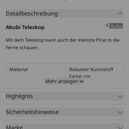
Detailbeschreibung
Akubi Teleskop
Mit dem Teleskop kann auch der kleinste Pirat in die
Ferne schauen.
Material
Robuster Kunststoff
Farbe: rot
Mehr anzeigen
Lieferumfang
Halterung
Highlights
Länge
305 mm
Sicherheitshinweise
Durchmesser
60 mm
Höhe
1 m
Marke