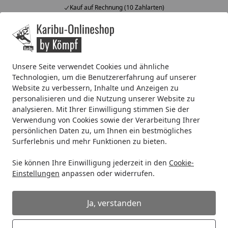
Kauf auf Rechnung (10 Zahlarten)
Alle Produkte
Mein Konto
Wunschl
Ein
4,67
/ 5
Suchen
Unsere Seite verwendet Cookies und ähnliche
Technologien, um die Benutzererfahrung auf unserer
Karibu Sandfilteranlage klein inkl. Schläuche, Quarzsand 25 K
Website zu verbessern, Inhalte und Anzeigen zu
Startseite
personalisieren und die Nutzung unserer Website zu
Karibu Sandfilteranlage klein inkl.
analysieren. Mit Ihrer Einwilligung stimmen Sie der
Schläuche, Quarzsand 25 Kilo (4,5
Verwendung von Cookies sowie der Verarbeitung Ihrer
m³/h, 230 V) inkl.
persönlichen Daten zu, um Ihnen ein bestmögliches
Surferlebnis und mehr Funktionen zu bieten.
Skimmer/Einlaufdüse (Aktion)
Sie können Ihre Einwilligung jederzeit in den
Cookie-
Einstellungen
anpassen oder widerrufen.
Ja, verstanden