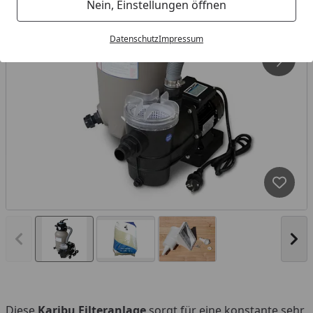
Nein, Einstellungen öffnen
Datenschutz
Impressum
Produk
Vorheriges Bild anzeigen
Näc
Diese
Karibu Filteranlage
sorgt für eine konstante sehr