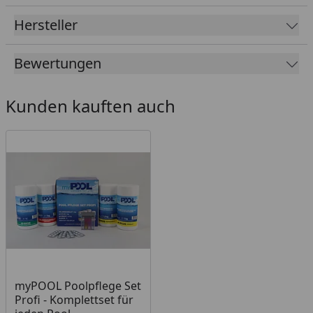
Einlaufdüse
Hersteller
FI-Schalter
25 kg Quarz-Filtersand
Bewertungen
Spritzwasserschutzklasse IPX 5
Leistung: 400W 1,8Ampere
Kunden kauften auch
Dieser Aktionsartikel ist nur in Verbindung mit
einem Karibu Pool erhältlich.
Sehr gerne stellen wir Ihnen die Montageanleitung
vorab zum Download bereit:
Karibu Filterpaket Sandfilteranlage (230V)
Technische Daten
myPOOL Poolpflege Set
Profi - Komplettset für
Karibu Filterpaket Sandfilteranlage (230 V)