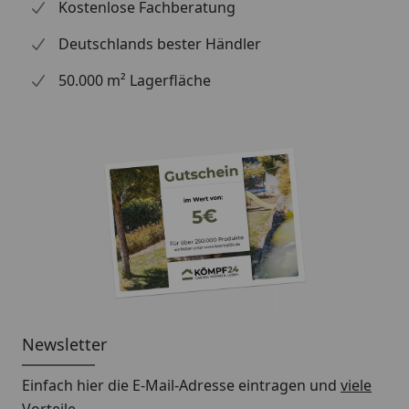
Kostenlose Fachberatung
oder
Sorglos-Paket mit Montage
Deutschlands bester Händler
und besonderen Service-
50.000 m² Lagerfläche
Leistungen zum Festpreis
Weitere Informationen
Sehr gerne stellen wir Ihnen die Montageanleitung
vorab zum Download bereit:
Karibu Rückwand für
Einzelcarport Technische Daten
Karibu Rückwand für Einzelcarport
Montageanleitung
Newsletter
Einfach hier die E-Mail-Adresse eintragen und
viele
Vorteile