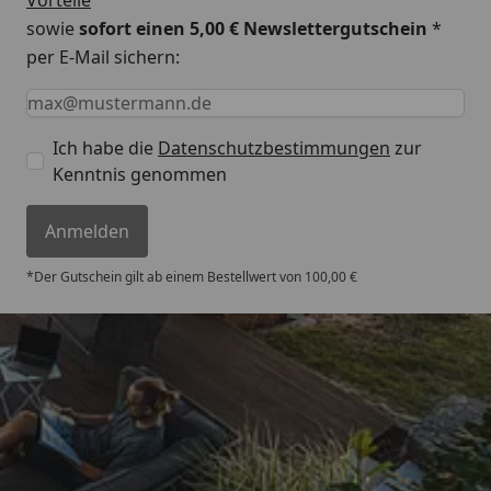
sowie
sofort einen 5,00 € Newslettergutschein
*
per E-Mail sichern:
Keine Eingabe erforderlich
Eingabe erforderlich
E-Mail *
Ich habe die
Datenschutzbestimmungen
zur
Kenntnis genommen
Anmelden
*Der Gutschein gilt ab einem Bestellwert von 100,00 €
Trusted Shops
4,67
/ 5