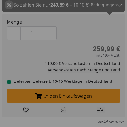
So zahlen Sie nur
249,89 €
(– 10,10 €)
Bedingungen
Menge
Produktmenge um eins verringern
Produktmenge manuell eingeben
Produktmenge um eins erhöhen
259,99 €
inkl. 19% MwSt.
119,00 € Versandkosten in Deutschland
Versandkosten nach Menge und Land
Lieferbar, Lieferzeit: 10-15 Werktage in Deutschland
In den Einkaufswagen
In den Einkaufswagen legen
Produkt zur Wunschliste hinzufügen
Teilen
Produkt Ver
Artikel-Nr.: 97925