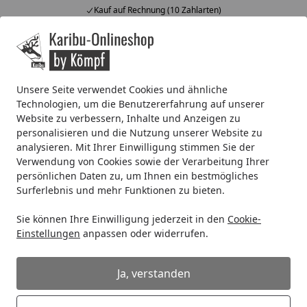
Kauf auf Rechnung (10 Zahlarten)
Alle Produkte
Mein Konto
Wunschl
Ein
4,67
/ 5
Suchen
Unsere Seite verwendet Cookies und ähnliche
Technologien, um die Benutzererfahrung auf unserer
Carport
Zubehör für Carports
Karibu Rückwand für Einz
Website zu verbessern, Inhalte und Anzeigen zu
Startseite
personalisieren und die Nutzung unserer Website zu
Karibu Rückwand für Einzelcarport
analysieren. Mit Ihrer Einwilligung stimmen Sie der
Verwendung von Cookies sowie der Verarbeitung Ihrer
persönlichen Daten zu, um Ihnen ein bestmögliches
Surferlebnis und mehr Funktionen zu bieten.
Sie können Ihre Einwilligung jederzeit in den
Cookie-
Einstellungen
anpassen oder widerrufen.
Ja, verstanden