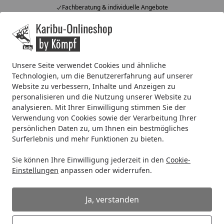
Fachberatung & individuelle Angebote
Alle Produkte
Mein Konto
Wunschl
Ein
4,67
/ 5
Suchen
Unsere Seite verwendet Cookies und ähnliche
Technologien, um die Benutzererfahrung auf unserer
Systemhaus
Systemhaus 14 mm
Karibu Eco Gartenhaus 
Website zu verbessern, Inhalte und Anzeigen zu
Startseite
personalisieren und die Nutzung unserer Website zu
Karibu Eco Gartenhaus Merseburg
analysieren. Mit Ihrer Einwilligung stimmen Sie der
2/3/4/5/6 - 14 mm inkl. gratis
Verwendung von Cookies sowie der Verarbeitung Ihrer
Fenster im Wert von bis zu 59,99 €
persönlichen Daten zu, um Ihnen ein bestmögliches
Surferlebnis und mehr Funktionen zu bieten.
Sie können Ihre Einwilligung jederzeit in den
Cookie-
Einstellungen
anpassen oder widerrufen.
Ja, verstanden