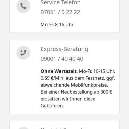
alternativ
Service Telefon
Selbstklebende Dachbahn auf
07051 / 9 22 22
Bitumenbasis
Dachbahnbedarf:
Mo-Fr. 8-16 Uhr
1 Rolle à 5 m² (Merseburg 2+3)
2 Rollen à 5 m² (Merseburg
4+5+6)
Express-Beratung
Aluminium Blendenabdeckung
für 3 Seiten, Bedarf:
09001 / 40 40 40
3 Stück (Merseburg 2)
4 Stück (Merseburg 3/4/5)
Ohne Wartezeit
. Mo-Fr. 10-15 Uhr.
5 Stück (Merseburg 6)
0,69 €/Min. aus dem Festnetz, ggf.
(optional erhältlich - siehe
abweichende Mobilfunkpreise.
Reiter "Zubehör")
Bei einer Neubestellung ab 300 €
erstatten wir Ihnen diese
Dachrinnenbedarf
Kunststoff Dachrinnenset mit
Gebühren.
Fallrohren
(optional erhältlich - siehe
Reiter "Zubehör")