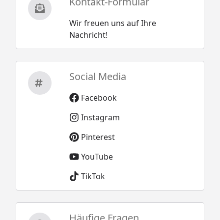
Kontakt-Formular
Bedarf
1 Stück (Merseburg 2)
Rinneneinhang /
Wir freuen uns auf Ihre
2 Stück (Merseburg 3)
Traufbleche
Nachricht!
2 Stück (Merseburg 4)
2 Stück (Merseburg 5)
2 Stück (Merseburg 6)
(optional erhältlich - siehe
Social Media
Reiter "Zubehör")
Facebook
Montage
Montage zum günstigen
Instagram
Festpreis möglich
Pinterest
oder
Sorglos-Paket mit Montage
YouTube
und besonderen Service-
Leistungen zum Festpreis
TikTok
Weitere Informationen
Optionale Erweiterungen (siehe Reiter "Zubehör"):
Häufige Fragen