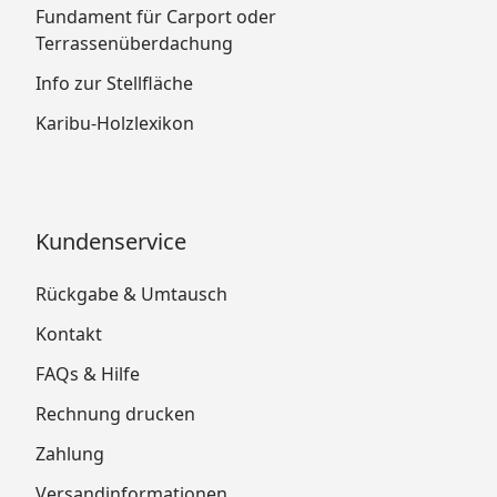
Fundament für Carport oder
Terrassenüberdachung
Karibu Gartenhaus Merseburg 2 -
Montageanleitung
Info zur Stellfläche
Karibu Gartenhaus Merseburg 3 -
Karibu-Holzlexikon
Montageanleitung
Karibu Gartenhaus Merseburg 4 -
Montageanleitung
Karibu Gartenhaus Merseburg 5 -
Kundenservice
Montageanleitung
Karibu Gartenhaus Merseburg 6 -
Rückgabe & Umtausch
Montageanleitung
Kontakt
FAQs & Hilfe
Rechnung drucken
Gratis-Aktion:
Machen Sie Ihr neues Gartenprojekt
Zahlung
komplett: Beim Kauf eines 14 mm Gartenhauses
Versandinformationen