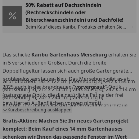
50% Rabatt auf Dachschindeln
(Rechteckschindeln oder
Biberschwanzschindeln) und Dachfolie!
Beim Kauf dieses Karibu Produkts erhalten Sie
50% Rabatt auf die Dachschindeln
(Rechteckschindeln oder Biberschwanzschindeln)
bzw. selbstklebende Dachbahn. Der Rabatt wird
im Warenkorb automatisch abgezogen.
Das schicke
Karibu Gartenhaus Merseburg
erhalten Sie
in 5 verschiedenen Größen. Durch die breite
Doppelflügeltür lassen sich auch große Gartengeräte
problemlos verstauen. Neu: Das Merseburg gibt es ab
Grundflächen: 182 x 122 cm (Merseburg 2), 212 x 154 cm
2025 auch in der brandneuen "
vorvergraut
" Optik
(Merseburg 3), 212 x 214 cm (Merseburg 4), 242 x 214 cm
(naturgraue Optik, die die natürliche Patina der frei
(Merseburg 5), 242 x 244 cm (Merseburg 6)
bewitterten Außenflächen vorweg nimmt)
Ausführung: naturbelassen, vorvergraut (naturgraue
Kurzbeschreibung ausklappen
Optik)
Gratis-Aktion:
Machen Sie Ihr neues Gartenprojekt
komplett: Beim Kauf eines 14 mm Gartenhauses
schenken wir Ihnen das passende Fenster im Wert