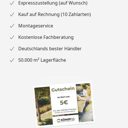
208 x 150 cm (Merseburg 3)
Expresszustellung (auf Wunsch)
208 x 210 cm (Merseburg 4)
Kauf auf Rechnung (10 Zahlarten)
238 x 210 cm (Merseburg 5)
238 x 240 cm (Merseburg 6)
Montageservice
Innenmaß
175 x 115 cm (Merseburg 2)
Kostenlose Fachberatung
205 x 148 cm (Merseburg 3)
205 x 208 cm (Merseburg 4)
Deutschlands bester Händler
235 x 208 cm (Merseburg 5)
50.000 m² Lagerfläche
235 x 237 cm (Merseburg 6)
Dachstand
189 x 142 cm (Merseburg 2)
242 × 175 cm (Merseburg 3)
242 × 236 cm (Merseburg 4)
265 × 236 cm (Merseburg 5)
265 × 266 cm (Merseburg 6)
Seitenhöhe
195 cm (Merseburg 2)
192 cm (Merseburg 3)
185 cm (Merseburg 4)