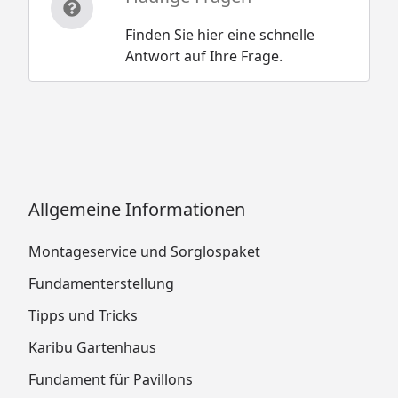
Selbstklebende Dacheindeckung
Finden Sie hier eine schnelle
Dachrinne
Antwort auf Ihre Frage.
Boden
Fenster 14 mm
Schleppdach
Karibu Gartenhaus Merseburg 2
Technische Daten
Allgemeine Informationen
Karibu Gartenhaus Merseburg 3
Technische Daten
Montageservice und Sorglospaket
Karibu Gartenhaus Merseburg 4
Fundamenterstellung
Technische Daten
Tipps und Tricks
Karibu Gartenhaus Merseburg 5
Technische Daten
Karibu Gartenhaus
Karibu Gartenhaus Merseburg 6
Fundament für Pavillons
Technische Daten