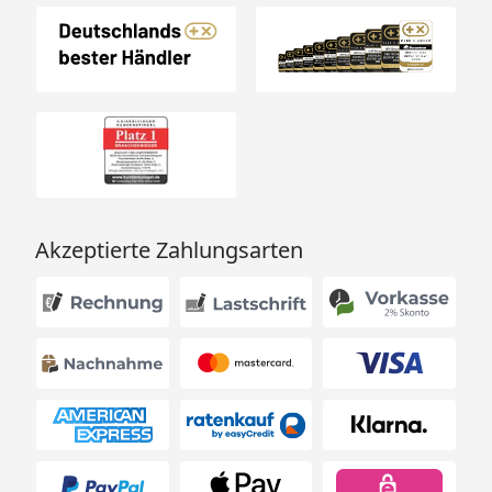
Gewicht
kg
(Merseburg 2)
B 247 × T 100 × H 35 cm / 253,4
kg
(Merseburg 3
)
B 201 × T 100 × H 42 cm / 253,4
kg
(Merseburg 4
)
B 245 × T 100 × H 40 cm / 234
kg
(Merseburg 5
)
B 242 × T 100 × H 43 cm / 315
Akzeptierte Zahlungsarten
kg
(Merseburg 6
)
Ausführung
Nordische Fichte,
naturbelassen oder
vorvergraut
Dach
16 mm Dachplatte
Wand
14 mm Rundprofil mit Nut und
Feder