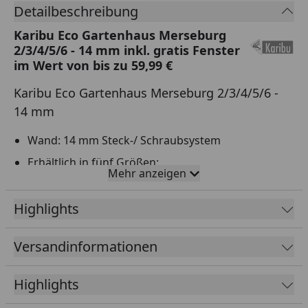
Detailbeschreibung
Karibu Eco Gartenhaus Merseburg
2/3/4/5/6 - 14 mm inkl. gratis Fenster
im Wert von bis zu 59,99 €
Karibu Eco Gartenhaus Merseburg 2/3/4/5/6 -
14 mm
Wand: 14 mm Steck-/ Schraubsystem
Erhältlich in fünf Größen:
Mehr anzeigen
182 cm x 126 cm (Merseburg 2)
212 cm x 154 cm (Merseburg 3)
Highlights
212 cm x 214 cm (Merseburg 4)
242 cm x 214 cm (Merseburg 5)
Versandinformationen
242 cm x 244 cm (Merseburg 6)
Pultdach aus 16 mm Dachplatten
Highlights
Doppelflügeltür, Lichtausschnitten aus Kunstglas
(114,5 cm x 175 cm)