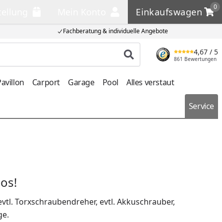
0
tellung
Mein Konto
Einkaufswagen
llung
Mein Konto
Einkaufswagen
Fachberatung & individuelle Angebote
4,67
/ 5
Produkt suchen
861 Bewertungen
avillon
Carport
Garage
Pool
Alles verstaut
Service
os!
tl. Torxschraubendreher, evtl. Akkuschrauber,
ge.