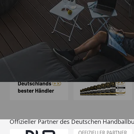
Trusted Shops
„Tolle Qualität, gu
schnelle Lief
4,67
/ 5
07.05.202
861 Bewertungen
Auszeichnungen
Offizieller Partner des Deutschen Handballb