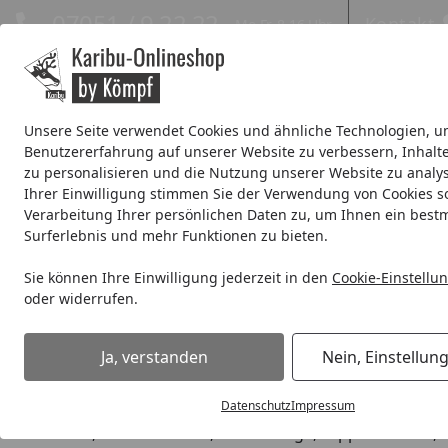
Hotline
07051 / 9 22 22
Kontakt
Mo-Fr. 8-16 Uhr
Kontakt
Eigene Montage-Teams
Unsere Seite verwendet Cookies und ähnliche Technologien, u
Benutzererfahrung auf unserer Website zu verbessern, Inhalt
Systemhaus
Blockbohlenhaus
Gartenhäuser Expresslie
zu personalisieren und die Nutzung unserer Website zu analys
Ihrer Einwilligung stimmen Sie der Verwendung von Cookies s
Wellness
% Sale %
Verarbeitung Ihrer persönlichen Daten zu, um Ihnen ein best
Surferlebnis und mehr Funktionen zu bieten.
Karibu Gartenhaus jetzt günstig kaufen
Sie können Ihre Einwilligung jederzeit in den
Cookie-Einstellu
Startseite
oder widerrufen.
Karibu Gartenhaus
Ja, verstanden
Nein, Einstellun
So gelingt der Aufbau Ihres neuen Kar
Für den Aufbau Ihres neuen Geräte- oder Gartenhauses wi
Datenschutz
Impressum
Holzbohrer, Bohrmaschine, Kombizange, Teppichmesser, Zo