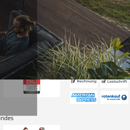
Versand
ter Preis,
erung“
6
Akzeptierte Zahlungsa
undes