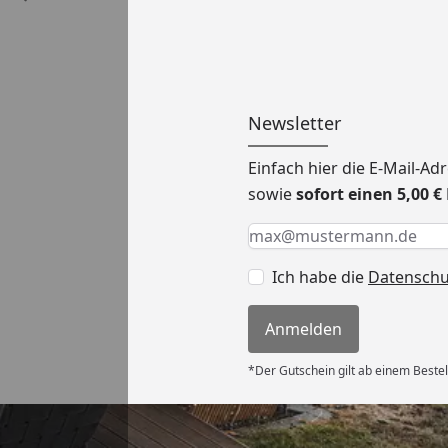
Newsletter
Einfach hier die E-Mail-A
sowie
sofort einen 5,00 
Keine Eingabe erforderlic
Eingabe erforderlich
E-Mail *
Ich habe die
Datensch
Anmelden
*Der Gutschein gilt ab einem Bestel