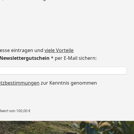
dresse eintragen und
viele Vorteile
€ Newslettergutschein
* per E-Mail sichern:
h
utzbestimmungen
zur Kenntnis genommen
lwert von 100,00 €