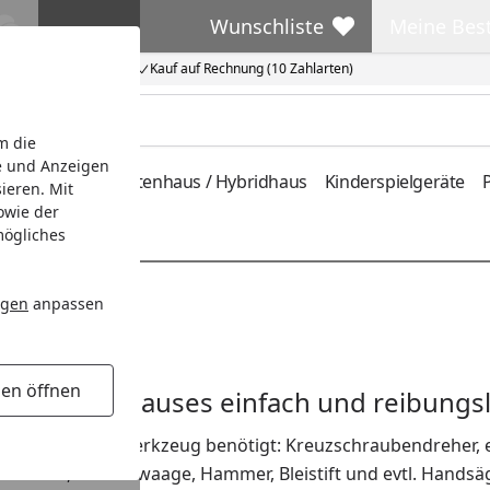
Wunschliste
Meine Bes
Wunschliste
Meine Beste
Kauf auf Rechnung (10 Zahlarten)
m die
e und Anzeigen
ferung
Metallgartenhaus / Hybridhaus
Kinderspielgeräte
P
ieren. Mit
owie der
mögliches
ngen
anpassen
gen öffnen
ibu Gartenhauses einfach und reibungsl
rd nur wenig Werkzeug benötigt: Kreuzschraubendreher, ev
llstock, Wasserwaage, Hammer, Bleistift und evtl. Handsä