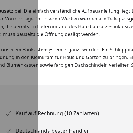
atz bei. Die einfach verständliche Aufbauanleitung liegt I
in der Vormontage. In unseren Werken werden alle Teile pas
, die bereits im Lieferumfang des Hausbausatzes inklusiv
lt, muss bauseits die Öffnung gesägt werden.
us unserem Baukastensystem ergänzt werden. Ein Schleppda
rdnung in den Kleinkram für Haus und Garten zu bringen. 
d Blumenkästen sowie farbigen Dachschindeln verleihen S
Kauf auf Rechnung (10 Zahlarten)
Deutschlands bester Händler